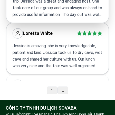
trip. Jessica was a great and engaging host. She
took care of our group and was always on hand to
provide useful information. The day out was well
worth it and I would definitely recommend if you
are in the area.
Loretta White
Jessica is amazing. she is very knowledgeable,
patient and kind. Jessica took us to dry cave, wet
cave and shared her culture with us. Our lunch
was very nice and the tour was well organised.
Highly recommend a tour with Jessica and her
team.
Dvon Nguyen
I went tour Phong Nha- Paradise cave on 28
June. Itinerary ok, tour guide was very nice,
CÔNG TY TNHH DU LỊCH SOVABA
supportive. Tour was on time. Lunch was delicious
Trụ sở chính: 15A Phan Bội Châu,Phường Đồng Hải, Thành