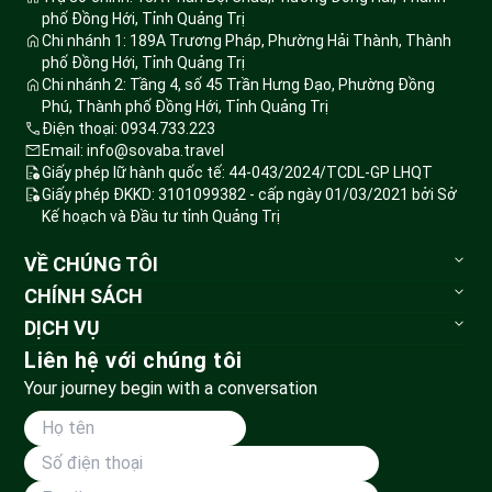
with traditional foods, the caves are wonderful.
phố Đồng Hới, Tỉnh Quảng Trị
Chi nhánh 1: 189A Trương Pháp, Phường Hải Thành, Thành
phố Đồng Hới, Tỉnh Quảng Trị
Chi nhánh 2: Tầng 4, số 45 Trần Hưng Đạo, Phường Đồng
Jamie Drew
Phú, Thành phố Đồng Hới, Tỉnh Quảng Trị
Điện thoại: 0934.733.223
Totally professional and friendly. Our guide
Email: info@sovaba.travel
Jessica communicated very well and made it fun.
Giấy phép lữ hành quốc tế: 44-043/2024/TCDL-GP LHQT
Giấy phép ĐKKD: 3101099382 - cấp ngày 01/03/2021 bởi Sở
The caves were very impressive and I hope to
Kế hoạch và Đầu tư tỉnh Quảng Trị
return and do the other ones.
VỀ CHÚNG TÔI
Sovaba.travel
CHÍNH SÁCH
Ngân Chu Thị
Blog du lịch
Bảo mật thông tin
DỊCH VỤ
Đặt tour
Tour du lịch
Liên hệ với chúng tôi
Mình book tour Động Thiên Đường và Hava.
Huỷ tour & hoàn tiền
Vé vui chơi
Your journey begin with a conversation
Phương thức vận chuyển
Hướng dẫn viên rất nhiệt tình, còn ngồi trông đồ
Tour đoàn
Thanh toán
để nhà mình đi bơi chèo thuyền. Xe đưa đón sạch
Land Tour
Dành cho đối tác
sẽ; Nhà hàng ăn trưa đồ ăn rất tử tế; giá cả hợp lý,
lần sau công ty đi QB mình sẽ book tiếp SOVABA