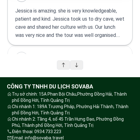
Jessica is amazing. she is very knowledgeable,
patient and kind. Jessica took us to dry cave, wet
cave and shared her culture with us. Our lunch
was very nice and the tour was well organised.
Highly recommend a tour with Jessica and her
team.
Dvon Nguyen
I went tour Phong Nha- Paradise cave on 28
June. Itinerary ok, tour guide was very nice,
CÔNG TY TNHH DU LỊCH SOVABA
supportive. Tour was on time. Lunch was delicious
Trụ sở chính: 15A Phan Bội Châu,Phường Đồng Hải, Thành
with traditional foods, the caves are wonderful.
phố Đồng Hới, Tỉnh Quảng Trị
Chi nhánh 1: 189A Trương Pháp, Phường Hải Thành, Thành
phố Đồng Hới, Tỉnh Quảng Trị
Chi nhánh 2: Tầng 4, số 45 Trần Hưng Đạo, Phường Đồng
Jamie Drew
Phú, Thành phố Đồng Hới, Tỉnh Quảng Trị
Điện thoại: 0934.733.223
Totally professional and friendly. Our guide
Email: info@sovaba.travel