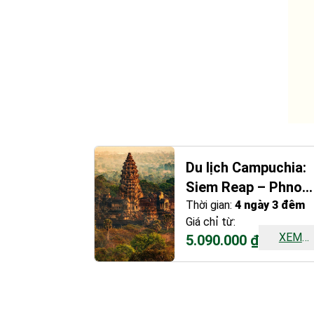
Du lịch Campuchia:
Siem Reap – Phnom
Penh (4 ngày 3 đêm
Thời gian:
4 ngày 3 đêm
Giá chỉ từ:
XEM
5.090.000 ₫
CHI
TIẾT