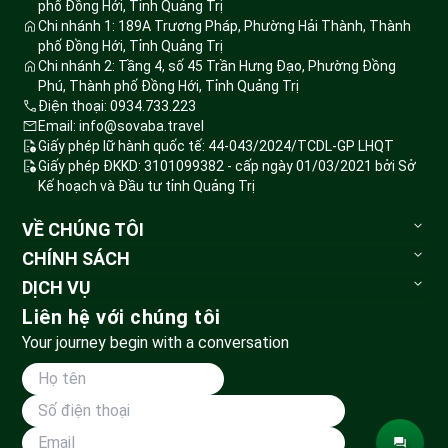
phố Đồng Hới, Tỉnh Quảng Trị
Chi nhánh 1: 189A Trương Pháp, Phường Hải Thành, Thành
phố Đồng Hới, Tỉnh Quảng Trị
Chi nhánh 2: Tầng 4, số 45 Trần Hưng Đạo, Phường Đồng
Phú, Thành phố Đồng Hới, Tỉnh Quảng Trị
Điện thoại: 0934.733.223
Email: info@sovaba.travel
Giấy phép lữ hành quốc tế: 44-043/2024/TCDL-GP LHQT
Giấy phép ĐKKD: 3101099382 - cấp ngày 01/03/2021 bởi Sở
Kế hoạch và Đầu tư tỉnh Quảng Trị
VỀ CHÚNG TÔI
Sovaba.travel
CHÍNH SÁCH
Blog du lịch
Bảo mật thông tin
DỊCH VỤ
Đặt tour
Tour du lịch
Liên hệ với chúng tôi
Huỷ tour & hoàn tiền
Vé vui chơi
Your journey begin with a conversation
Phương thức vận chuyển
Tour đoàn
Thanh toán
Land Tour
Dành cho đối tác