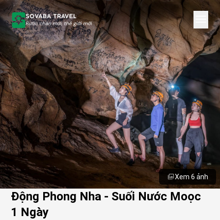
Xem 6 ảnh
Động Phong Nha - Suối Nước Moọc
1 Ngày