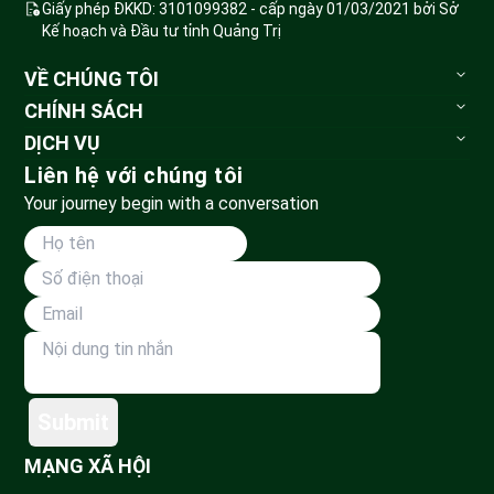
Giấy phép ĐKKD: 3101099382 - cấp ngày 01/03/2021 bởi Sở
Kế hoạch và Đầu tư tỉnh Quảng Trị
VỀ CHÚNG TÔI
Sovaba.travel
CHÍNH SÁCH
Blog du lịch
Bảo mật thông tin
DỊCH VỤ
Đặt tour
Tour du lịch
Liên hệ với chúng tôi
Huỷ tour & hoàn tiền
Vé vui chơi
Your journey begin with a conversation
Phương thức vận chuyển
Tour đoàn
Thanh toán
Land Tour
Dành cho đối tác
Submit
MẠNG XÃ HỘI