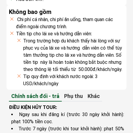
nhũ có hình thù kỳ lạ.
cắm trại qua đêm, cho phép du khách gần gũi hơn
Không bao gồm
với thiên nhiên.
Cung Đình
: Một khu vực rộng lớn với trần
Chi phí cá nhân, chi phí ăn uống, tham quan các
hang cao và những khối măng đá khổng lồ, tạo
Khám phá đường mòn
: Có nhiều đường mòn
điểm ngoài chương trình.
cảm giác như đang ở trong một cung điện ngầm.
đi bộ xung quanh suối, cung cấp cơ hội để khám
Tiền tip cho lái xe và hướng dẫn viên:
phá rừng nguyên sinh và quan sát động vật hoang
Suối Tien
: Một dòng suối nhỏ trong hang với
Trong trường hợp du khách thấy hài lòng với sự
nước trong veo.
dã.
phục vụ của lái xe và hướng dẫn viên có thể tùy
Động Phong Nha cũng là cửa ngõ để tiếp cận với
Bạn ghé thăm Suối Nước Mọc, hãy mang theo
tâm thưởng tip cho lái xe và hướng dẫn viên. Số
các hang động khác trong khu vực như Hang Én và
trang phục phù hợp cho hoạt động ngoài trời, đồ
tiền tip này là hoàn toàn không bắt buộc nhưng
Hang Sơn Đoòng, nơi cung cấp những trải nghiệm
bơi nếu muốn tắm suối, và đủ nước uống để giữ
theo thông lệ tối thiểu từ 50.000đ/khách/ngày.
khám phá độc đáo hơn cho những người yêu thích
cho cơ thể được hydrat hóa trong suốt quá trình
Tip quy định với khách nước ngoài: 3
mạo hiểm và phiêu lưu.
khám phá.
USD/khách/ngày
Chuẩn bị kỹ càng với trang phục phù hợp, đủ nước
uống và tuân thủ hướng dẫn an toàn là rất quan
Chính sách đổi - trả
Phụ thu
Khác
trọng để có một chuyến thăm hang động an toàn
và thú vị.
ĐIỀU KIỆN HỦY TOUR:
Ngay sau khi đăng kí (trước 30 ngày khởi hành):
phạt 100% tiền cọc.
Trước 7 ngày (trước khi tour khởi hành): phạt 50%