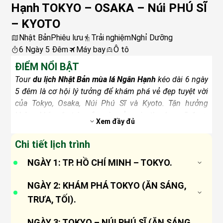
Hạnh TOKYO – OSAKA – Núi PHÚ SĨ
– KYOTO
Nhật Bản
Phiêu lưu
Trải nghiệm
Nghỉ Dưỡng
6 Ngày 5 Đêm
Máy bay
Ô tô
ĐIỂM NỔI BẬT
Tour
du lịch Nhật Bản mùa lá Ngân Hạnh
kéo dài 6 ngày
5 đêm là cơ hội lý tưởng để khám phá vẻ đẹp tuyệt vời
của Tokyo, Osaka, Núi Phú Sĩ và Kyoto. Tận hưởng
không khí ngập tràn sắc màu của mùa thu, bạn sẽ được
Xem đầy đủ
tham quan những điểm đến nổi tiếng như Cung điện
Hoàng gia Tokyo, Thành phố Osaka sôi động và Đền
Chi tiết lịch trình
Kinkaku-ji ở Kyoto. Chương trình tour được thiết kế tỉ mỉ
NGÀY 1: TP. HỒ CHÍ MINH – TOKYO.
để mang lại trải nghiệm đáng nhớ và sâu sắc về văn
hóa và lịch sử của đất nước Mặt trời mọc.
20h20:
Quý khách tập trung tại sân bay Tân Sơn
NGÀY 2: KHÁM PHÁ TOKYO (ĂN SÁNG,
ĐIỂM NHẤN ĐẶC SẮC
Nhất, trưởng đoàn hỗ trợ làm thủ tục đáp chuyến
Tham quan trọn vẹn:
TRƯA, TỐI).
Các địa danh nổi tiếng bậc nhất
bay
VJ822
đến sân bay Narita – Tokyo.
Nhật Bản từ Tokyo Skytree, Núi Phú Sĩ, đến Chùa
23h20:
Khởi hành chuyến bay đi Nhật Bản. Đoàn
07h30:
Đoàn hạ cánh tại sân bay Narita, làm thủ
NGÀY 3: TOKYO – NÚI PHÚ SĨ (ĂN SÁNG,
Kiyomizudera và Lâu đài Osaka.