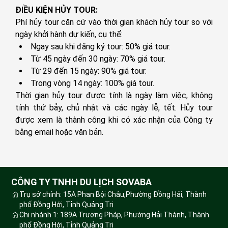
Lâu đài Osaka:
Được xây dựng vào thế kỷ 16
ĐIỀU KIỆN HỦY TOUR:
bởi Toyotomi Hideyoshi, Lâu đài Osaka là một
Phí hủy tour căn cứ vào thời gian khách hủy tour so với
trong những công trình lịch sử quan trọng của
ngày khởi hành dự kiến, cụ thể:
Nhật Bản, gắn liền với các sự kiện quan trọng
Ngay sau khi đăng ký tour: 50% giá tour.
trong thời kỳ chiến quốc. Với kiến trúc nguy nga
Từ 45 ngày đến 30 ngày: 70% giá tour.
và bề thế, lâu đài là biểu tượng của quyền lực và
Từ 29 đến 15 ngày: 90% giá tour.
sức mạnh, đại diện cho thời kỳ hoàng kim của đất
Trong vòng 14 ngày: 100% giá tour.
nước. Quý khách sẽ có cơ hội chiêm ngưỡng kiến
Thời gian hủy tour được tính là ngày làm việc, không
trúc độc đáo của lâu đài, cùng với khung cảnh
tính thứ bảy, chủ nhật và các ngày lễ, tết. Hủy tour
xung quanh được bao phủ bởi những hàng cây lá
được xem là thành công khi có xác nhận của Công ty
đỏ vào mùa thu. Đặc biệt, từ trên đỉnh tháp canh
bằng email hoặc văn bản.
của lâu đài, quý khách có thể nhìn thấy toàn cảnh
thành phố Osaka hiện đại.
Khu phố mua sắm Shinsaibashi:
Sau khi
tham quan Lâu đài Osaka, đoàn sẽ di chuyển đến
CÔNG TY TNHH DU LỊCH SOVABA
khu phố mua sắm Shinsaibashi – một trong những
Trụ sở chính: 15A Phan Bội Châu,Phường Đồng Hải, Thành
trung tâm mua sắm nổi tiếng nhất của Nhật Bản.
phố Đồng Hới, Tỉnh Quảng Trị
Chi nhánh 1: 189A Trương Pháp, Phường Hải Thành, Thành
Khu phố này có sự kết hợp giữa phong cách
phố Đồng Hới, Tỉnh Quảng Trị