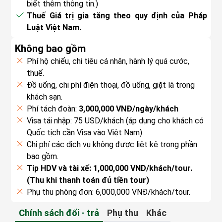
biết thêm thông tin.)
năm ngày thành lập Kyoto và tôn vinh các vị
Thuế Giá trị gia tăng theo quy định của Pháp
Thiên hoàng đầu tiên và cuối cùng trị vì thành phố
Luật Việt Nam.
này. Quý khách sẽ được chiêm ngưỡng khuôn viên
đền với cổng torii màu đỏ cam nổi bật, tạo nên
Không bao gồm
một vẻ đẹp uy nghiêm và trang trọng. Vườn Nhật
Phí hộ chiếu, chi tiêu cá nhân, hành lý quá cước,
Bản Heian phía sau đền cũng là một trong những
thuế.
điểm thu hút du khách, nơi mà vào mùa thu, lá cây
Đồ uống, chi phí điện thoại, đồ uống, giặt là trong
chuyển màu vàng đỏ rực rỡ, làm nổi bật khung
khách sạn.
cảnh yên bình.
Phí tách đoàn:
3,000,000 VNĐ/ngày/khách
Buổi trưa:
Đoàn nghỉ chân và dùng bữa trưa tại
Visa tái nhập: 75 USD/khách (áp dụng cho khách có
nhà hàng địa phương, với thực đơn phong phú bao
Quốc tịch cần Visa vào Việt Nam)
gồm các món ăn truyền thống đặc trưng của vùng
Chi phí các dịch vụ không được liệt kê trong phần
Kyoto, nổi tiếng với những món ăn tinh tế và thanh
bao gồm.
đạm, mang đậm hương vị thiên nhiên.
Tip HDV và tài xế: 1,000,000 VND/khách/tour.
Buổi chiều:
Sau khi nghỉ ngơi, đoàn tiếp tục hành
(Thu khi thanh toán đủ tiền tour)
trình về thành phố Osaka, một trong những thành
Phụ thu phòng đơn: 6,000,000 VNĐ/khách/tour.
phố lớn nhất và sôi động nhất Nhật Bản. Tại đây,
quý khách sẽ được tham quan những địa điểm nổi
Chính sách đổi - trả
Phụ thu
Khác
tiếng nhất thành phố: