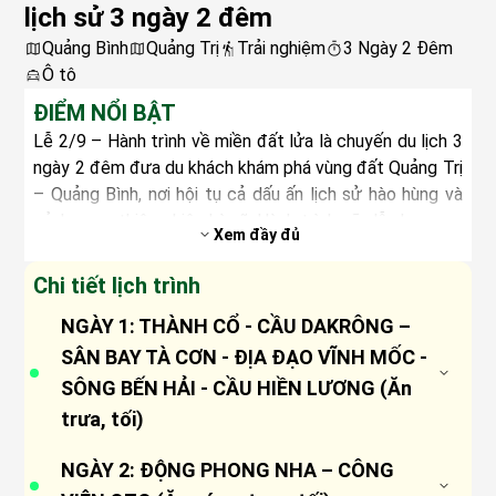
lịch sử 3 ngày 2 đêm
Quảng Bình
Quảng Trị
Trải nghiệm
3 Ngày 2 Đêm
Ô tô
ĐIỂM NỔI BẬT
Lễ 2/9 – Hành trình về miền đất lửa là chuyến du lịch 3
ngày 2 đêm đưa du khách khám phá vùng đất Quảng Trị
– Quảng Bình, nơi hội tụ cả dấu ấn lịch sử hào hùng và
cảnh quan thiên nhiên kỳ vĩ. Hành trình sẽ dẫn bạn qua
Xem đầy đủ
Cầu Hiền Lương – chứng nhân của thời đất nước chia
cắt, Sân bay Tà Cơn và Thành Cổ Quảng Trị – nơi khắc
Chi tiết lịch trình
sâu những trang sử oanh liệt, Địa đạo Vĩnh Mốc – kỳ
NGÀY 1: THÀNH CỔ - CẦU DAKRÔNG –
tích của ý chí kiên cường. Không chỉ đắm mình trong
lịch sử, du khách còn được chiêm ngưỡng vẻ đẹp tráng
SÂN BAY TÀ CƠN - ĐỊA ĐẠO VĨNH MỐC -
lệ của Động Phong Nha, hòa mình vào thiên nhiên xanh
SÔNG BẾN HẢI - CẦU HIỀN LƯƠNG (Ăn
mát tại Công viên Ozo. Với sự kết hợp hài hòa giữa trải
trưa, tối)
nghiệm tri ân và khám phá, tour hứa hẹn mang đến một
05h30 – Xe và HDV Sovaba đón khách tại Đồng
kỳ nghỉ lễ vừa ý nghĩa, vừa trọn vẹn cảm xúc.
NGÀY 2: ĐỘNG PHONG NHA – CÔNG
Hới. Bắt đầu hành trình xuyên tuyến lửa lịch sử