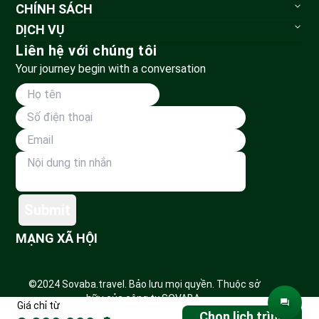
Sovaba.travel
CHÍNH SÁCH
Blog du lịch
Bảo mật thông tin
DỊCH VỤ
Đặt tour
Tour du lịch
Liên hệ với chúng tôi
Huỷ tour & hoàn tiền
Vé vui chơi
Your journey begin with a conversation
Phương thức vận chuyển
Tour đoàn
Thanh toán
Land Tour
Dành cho đối tác
Submit
MẠNG XÃ HỘI
©2024 Sovaba.travel. Bảo lưu mọi quyền. Thuộc sở
hữu của công ty SOVABA.
Giá chỉ từ
Chọn lịch trình