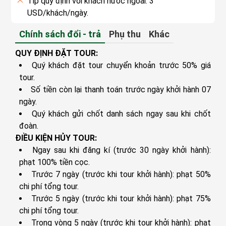
Tip quy định với khách nước ngoài: 3
16h30 – Khởi Hành Về Lại Đồng Hới. Xe đưa đoàn
USD/khách/ngày.
về lại Đồng Hới.
19h00 – Xe đưa đoàn ăn tối tại nhà hàng địa
Chính sách đổi - trả
Phụ thu
Khác
phương, sau đó quý khách tự do khám phá Thành
Phố Đồng Hới về đêm.
QUY ĐỊNH ĐẶT TOUR:
Quý khách đặt tour chuyển khoản trước 50% giá
tour.
Số tiền còn lại thanh toán trước ngày khởi hành 07
ngày.
Quý khách gửi chốt danh sách ngay sau khi chốt
đoàn.
ĐIỀU KIỆN HỦY TOUR:
Ngay sau khi đăng kí (trước 30 ngày khởi hành):
phạt 100% tiền cọc.
Trước 7 ngày (trước khi tour khởi hành): phạt 50%
chi phí tổng tour.
Trước 5 ngày (trước khi tour khởi hành): phạt 75%
chi phí tổng tour.
Trong vòng 5 ngày (trước khi tour khởi hành): phạt