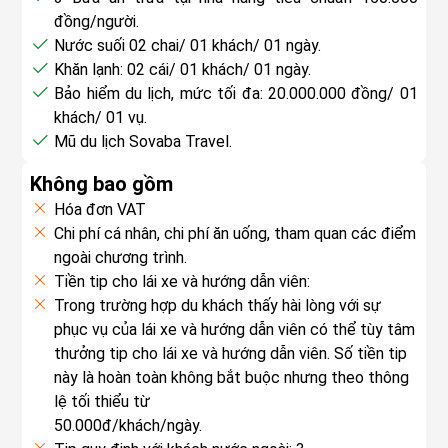
như nguyên vẹn.
đồng/người.
phong phú nhất tại Phong Nha – Kẻ Bàng.
HDV thuyết minh về trận Khe Sanh 1968 – chiến
Nước suối 02 chai/ 01 khách/ 01 ngày.
14h00 – Quý khách có thể dạo bộ trên hệ thống
thắng vang dội mở đầu cho cuộc Tổng tiến công
Khăn lạnh: 02 cái/ 01 khách/ 01 ngày.
sàn gỗ dài 999m, uốn khúc và mềm mại, được phủ
Tết Mậu Thân.
Bảo hiểm du lịch, mức tối đa: 20.000.000 đồng/ 01
kín bởi những tán cây cổ thụ. Bên cạnh đó, quý
12h00 – Ăn trưa tại nhà hàng địa phương
khách/ 01 vụ.
khách còn có thể tận hưởng thú vui tắm suối, chèo
13h30 – Địa Đạo Vĩnh Mốc
Mũ du lịch Sovaba Travel.
thuyền kayak, thuyền SUP và thư giãn trong không
Tham quan hệ thống địa đạo dài gần 2km nằm sâu
khí thiên nhiên trong lành. Tham gia vào các trò
Không bao gồm
trong lòng đất – nơi cả làng Vĩnh Mốc từng sinh
chơi mạo hiểm trên cây như vượt dây thừng trên
Hóa đơn VAT
sống, học tập và chiến đấu suốt những năm chiến
không, đi bộ trên vòng tròn, đi trên thanh gỗ ngang
Chi phí cá nhân, chi phí ăn uống, tham quan các điểm
tranh ác liệt. Trải nghiệm không gian sống dưới
và trải nghiệm cảm giác như người nhện.
ngoài chương trình.
lòng đất, nơi trẻ con ra đời giữa bom đạn.
16h00 – Quý khách quay về lại Đồng Hới nghỉ ngơi.
Tiền tip cho lái xe và hướng dẫn viên:
15h30 – Sông Bến Hải – Cầu Hiền Lương
18h30 – Quý khách dùng bữa tối tại nhà hàng địa
Trong trường hợp du khách thấy hài lòng với sự
Đến vĩ tuyến 17 lịch sử – nơi chia cắt đất nước
phương.
phục vụ của lái xe và hướng dẫn viên có thể tùy tâm
suốt 20 năm.
thưởng tip cho lái xe và hướng dẫn viên. Số tiền tip
Tham quan cầu Hiền Lương – sông Bến Hải, nhà
này là hoàn toàn không bắt buộc nhưng theo thông
trưng bày giới tuyến và các hiện vật thời chiến.
lệ tối thiểu từ
Chụp ảnh tại vạch sơn chia đôi cầu – biểu tượng
50.000đ/khách/ngày.
thiêng liêng của khát vọng thống nhất.