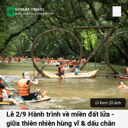
Xem 20 ảnh
Lễ 2/9 Hành trình về miền đất lửa -
giữa thiên nhiên hùng vĩ & dấu chân