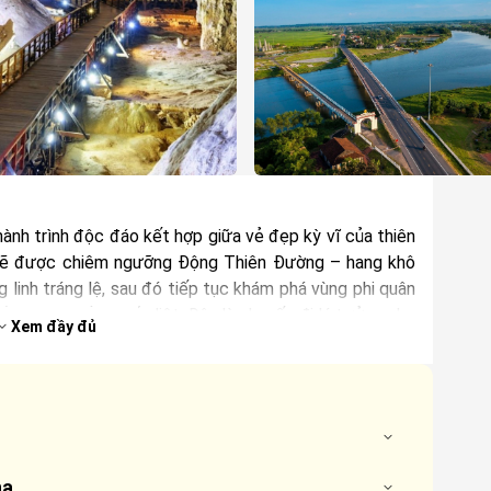
nh trình độc đáo kết hợp giữa vẻ đẹp kỳ vĩ của thiên
n sẽ được chiêm ngưỡng Động Thiên Đường – hang khô
g linh tráng lệ, sau đó tiếp tục khám phá vùng phi quân
Bắc – Nam đầy khốc liệt. Đây là chuyến đi lý tưởng cho
Xem đầy đủ
m hiểu văn hóa & lịch sử và thiên nhiên chỉ trong một
i trung tâm thành phố Đồng Hới. Chuẩn bị bắt đầu
ha