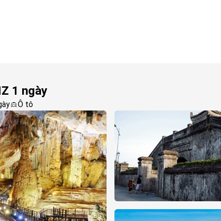
Z 1 ngày
gày
Ô tô