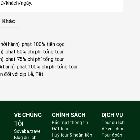
USD/khách/ngày.
Khác
hởi hành): phạt 100% tiền cọc.
h): phạt 50% chi phí tổng tour.
h): phạt 75% chi phí tổng tour.
i hành): phạt 100% chi phí tổng tour.
 đối với dịp Lễ, Tết.
VỀ CHÚNG
CHÍNH SÁCH
DỊCH VỤ
Bảo mật thông tin
Tour du lịch
TÔI
Đặt tour
Vé vui chơi
Sovaba.travel
Huỷ tour & hoàn tiền
Tour đoàn
Blog du lịch