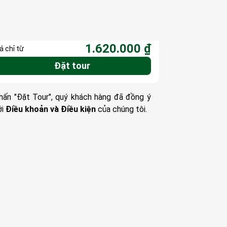
1.620.000 ₫
á chỉ từ
Đặt tour
hấn "Đặt Tour", quý khách hàng đã đồng ý
ới
Điều khoản và Điều kiện
của chúng tôi.
ịch khởi hành
ố lượng đoàn
Người lớn
1
1.620.000 ₫
Từ 9 tuổi trở lên
Trẻ em