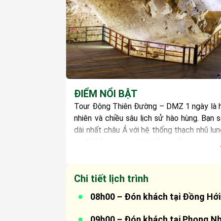
ĐIỂM NỔI BẬT
Tour Động Thiên Đường – DMZ 1 ngày là hà
nhiên và chiều sâu lịch sử hào hùng. Bạ
dài nhất châu Á với hệ thống thạch nhũ lun
sự DMZ, nơi từng là chiến tuyến chia cắt 
những ai yêu thích trải nghiệm mới mẻ, tì
ngày.
Chi tiết lịch trình
08h00 – Đón khách tại Đồng Hới
Xe và hướng dẫn viên đón khách tạ
09h00 – Đón khách tại Phong N