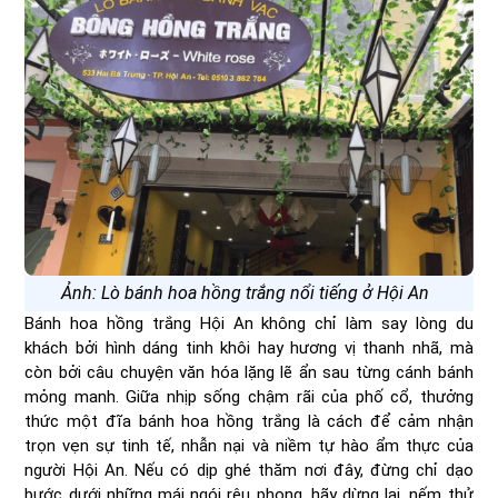
Ảnh: Lò bánh hoa hồng trắng nổi tiếng ở Hội An
Bánh hoa hồng trắng Hội An không chỉ làm say lòng du
khách bởi hình dáng tinh khôi hay hương vị thanh nhã, mà
còn bởi câu chuyện văn hóa lặng lẽ ẩn sau từng cánh bánh
mỏng manh. Giữa nhịp sống chậm rãi của phố cổ, thưởng
thức một đĩa bánh hoa hồng trắng là cách để cảm nhận
trọn vẹn sự tinh tế, nhẫn nại và niềm tự hào ẩm thực của
người Hội An. Nếu có dịp ghé thăm nơi đây, đừng chỉ dạo
bước dưới những mái ngói rêu phong, hãy dừng lại, nếm thử