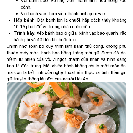
Với bánh bao: Vê nhẹ viền thành hình hoa hồng xòe
cánh.
Với bánh vạc: Túm viền thành hình quai vạc.
Hấp bánh
: Đặt bánh lên lá chuối, hấp cách thủy khoảng
10-15 phút để vỏ trong, nhân chín mềm.
Trình bày
: Xếp bánh bao ở giữa, bánh vạc bao quanh, rắc
hành phi và đặt lên lá chuối tươi.
Chính nhờ toàn bộ quy trình làm bánh thủ công, không phụ
thuộc máy móc, bánh hoa hồng trắng mới giữ được độ dai
mềm tự nhiên của vỏ, vị ngọt thanh của nhân và hình dáng
tinh tế đặc trưng. Mỗi chiếc bánh không chỉ là một món ăn,
mà còn là kết tinh của nghệ thuật ẩm thực và tinh thần gìn
giữ truyền thống lâu đời của người Hội An.