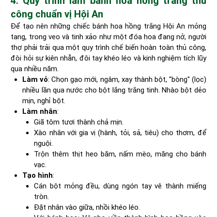
4. Quy trình làm bánh hoa hồng trắng thủ
công chuẩn vị Hội An
Để tạo nên những chiếc bánh hoa hồng trắng Hội An mỏng
tang, trong veo và tinh xảo như một đóa hoa đang nở, người
thợ phải trải qua một quy trình chế biến hoàn toàn thủ công,
đòi hỏi sự kiên nhẫn, đôi tay khéo léo và kinh nghiệm tích lũy
qua nhiều năm.
Làm vỏ
: Chọn gạo mới, ngâm, xay thành bột, "bòng" (lọc)
nhiều lần qua nước cho bột lắng trắng tinh. Nhào bột dẻo
mịn, nghỉ bột.
Làm nhân
:
Giã tôm tươi thành chả mịn.
Xào nhân với gia vị (hành, tỏi, sả, tiêu) cho thơm, để
nguội.
Trộn thêm thịt heo băm, nấm mèo, măng cho bánh
vạc.
Tạo hình
:
Cán bột mỏng đều, dùng ngón tay vê thành miếng
tròn.
Đặt nhân vào giữa, nhồi khéo léo.