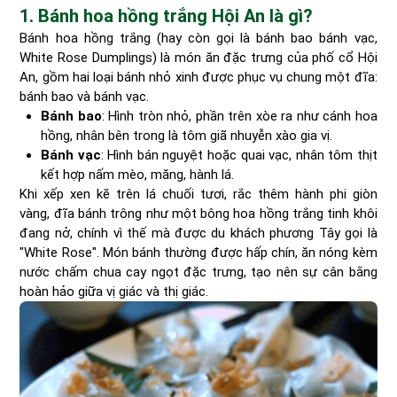
1. Bánh hoa hồng trắng Hội An là gì?
Bánh hoa hồng trắng (hay còn gọi là bánh bao bánh vạc,
White Rose Dumplings) là món ăn đặc trưng của phố cổ Hội
An, gồm hai loại bánh nhỏ xinh được phục vụ chung một đĩa:
bánh bao và bánh vạc.
Bánh bao
: Hình tròn nhỏ, phần trên xòe ra như cánh hoa
hồng, nhân bên trong là tôm giã nhuyễn xào gia vị.
Bánh vạc
: Hình bán nguyệt hoặc quai vạc, nhân tôm thịt
kết hợp nấm mèo, măng, hành lá.
Khi xếp xen kẽ trên lá chuối tươi, rắc thêm hành phi giòn
vàng, đĩa bánh trông như một bông hoa hồng trắng tinh khôi
đang nở, chính vì thế mà được du khách phương Tây gọi là
"White Rose". Món bánh thường được hấp chín, ăn nóng kèm
nước chấm chua cay ngọt đặc trưng, tạo nên sự cân bằng
hoàn hảo giữa vị giác và thị giác.