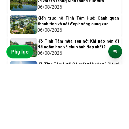
và vai trò trong Kinh thành Huế xưa
06/08/2026
Kiến trúc hồ Tịnh Tâm Huế: Cảnh quan
thanh tịnh và nét đẹp hoàng cung xưa
06/08/2026
Hồ Tịnh Tâm mùa sen nở: Khi nào nên đi
để ngắm hoa và chụp ảnh đẹp nhất?
Phụ lục
06/08/2026
Hồ Tịnh Tâm Huế: Có mất vé không? Giá vé
& Kinh nghiệm tham quan
ĐIỂM ĐẾN NỔI BẬT
05/08/2026
Có gì chơi ở phá Tam Giang? Top 9 trải
nghiệm nên thử
05/08/2026
Đỉnh Bàn Cờ
Ghềnh Bàng
Khám phá Đầm Chuồn: Vẻ đẹp bình yên
giữa Phá Tam Giang
05/08/2026