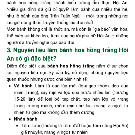
bánh hoa hồng trắng thành biểu tượng ẩm thực Hội An.
Nhiều gia đình đã giữ bí quyết làm bánh qua nhiều thế hệ,
như lò bánh của ông Trần Tuấn Ngãi – một trong những nơi
lưu giữ công thức truyền thống lâu đời nhất.
Món bánh không chỉ là thức ăn, mà còn là "gia bảo" văn hóa,
thể hiện sự khéo léo, tỉ mỉ của người phụ nữ Hội An – những
người đã truyền nghề qua bao đời.
3. Nguyên liệu làm bánh hoa hồng trắng Hội
An có gì đặc biệt?
Điểm đặc biệt của
bánh hoa hồng trắng
nằm ở sự chọn
lọc nguyên liệu cực kỳ cầu kỳ, sử dụng những nguyên liệu
quen thuộc nhưng được chế biến tinh tế:
Vỏ bánh
: Làm từ gạo lúa mới (loại gạo thơm, dẻo của
miền Trung), xay mịn và lọc qua nước nhiều lần (thường
15-20 lần) để loại bỏ tạp chất, tạo nên lớp vỏ trắng
trong, mỏng manh, mềm mịn như lụa, mang vị ngọt tự
nhiên từ gạo mà không cần thêm đường.
Nhân bánh
:
Tôm tươi (thường là tôm đất hoặc tôm sông Hội An)
giã nhuyễn, mang vị ngọt tự nhiên.