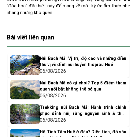
“đóa hoa” đặc biệt này để mang về một ký ức ẩm thực nhẹ
nhàng nhưng khó quên.
Bài viết liên quan
Núi Bạch Mã: Vị trí, độ cao và những điều
thú vị về đỉnh núi huyền thoại xứ Huế
06/08/2026
Núi Bạch Mã có gì chơi? Top 5 điểm tham
quan nổi bật không thể bỏ qua
06/08/2026
Trekking núi Bạch Mã: Hành trình chinh
phục đỉnh núi, rừng nguyên sinh & thác
nước tuyệt đẹp
06/08/2026
Hồ Tịnh Tâm Huế ở đâu? Diện tích, độ sâu