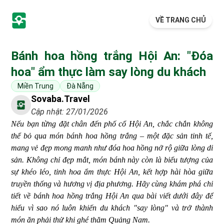
VỀ TRANG CHỦ
Bánh hoa hồng trắng Hội An: "Đóa
hoa" ẩm thực làm say lòng du khách
Miền Trung
Đà Nẵng
Sovaba.travel
Cập nhật: 27/01/2026
Nếu bạn từng đặt chân đến phố cổ Hội An, chắc chắn không
thể bỏ qua món bánh hoa hồng trắng – một đặc sản tinh tế,
mang vẻ đẹp mong manh như đóa hoa hồng nở rộ giữa lòng di
sản. Không chỉ đẹp mắt, món bánh này còn là biểu tượng của
sự khéo léo, tinh hoa ẩm thực Hội An, kết hợp hài hòa giữa
truyền thống và hương vị địa phương. Hãy cùng khám phá chi
tiết về bánh hoa hồng trắng Hội An qua bài viết dưới đây để
hiểu vì sao nó luôn khiến du khách "say lòng" và trở thành
món ăn phải thử khi ghé thăm Quảng Nam.