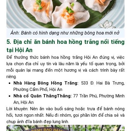
Ảnh: Bánh có hình dạng như những bông hoa mới nở
5. Địa chỉ ăn bánh hoa hồng trắng nổi tiếng
tại Hội An
Để thưởng thức bánh hoa hồng trắng Hội An đúng vị, việc
lựa chọn địa chỉ uy tín và lâu năm là yếu tố quan trọng, bởi
mỗi quán lại mang đến một hương vị và cách trình bày rất
riêng.
Nhà Hàng Bông Hồng Trắng:
533 Đ. Hai Bà Trưng,
Phường Cẩm Phổ, Hội An
Nhà cổ Quân ThắngThắng:
77 Trần Phú, Phường Minh
An, Hội An
Lời khuyên: Nên ăn vào buổi sáng hoặc trưa để bánh nóng
hổi, tươi ngon nhất. Nếu đi nhóm, gọi phần lớn để chia sẻ và
chụp ảnh đĩa bánh đẹp lung linh.