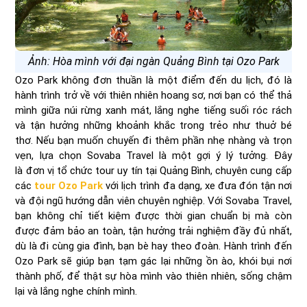
Ảnh: Hòa mình với đại ngàn Quảng Bình tại Ozo Park
Ozo Park không đơn thuần là một điểm đến du lịch, đó là
hành trình trở về với thiên nhiên hoang sơ, nơi bạn có thể thả
mình giữa núi rừng xanh mát, lắng nghe tiếng suối róc rách
và tận hưởng những khoảnh khắc trong trẻo như thuở bé
thơ. Nếu bạn muốn chuyến đi thêm phần nhẹ nhàng và trọn
vẹn, lựa chọn Sovaba Travel là một gợi ý lý tưởng. Đây
là đơn vị tổ chức tour uy tín tại Quảng Bình, chuyên cung cấp
các
tour Ozo Park
với lịch trình đa dạng, xe đưa đón tận nơi
và đội ngũ hướng dẫn viên chuyên nghiệp. Với Sovaba Travel,
bạn không chỉ tiết kiệm được thời gian chuẩn bị mà còn
được đảm bảo an toàn, tận hưởng trải nghiệm đầy đủ nhất,
dù là đi cùng gia đình, bạn bè hay theo đoàn. Hành trình đến
Ozo Park sẽ giúp bạn tạm gác lại những ồn ào, khói bụi nơi
thành phố, để thật sự hòa mình vào thiên nhiên, sống chậm
lại và lắng nghe chính mình.