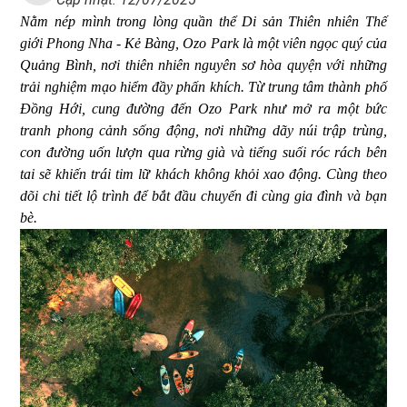
Nằm nép mình trong lòng quần thể Di sản Thiên nhiên Thế
giới Phong Nha - Kẻ Bàng, Ozo Park là một viên ngọc quý của
Quảng Bình, nơi thiên nhiên nguyên sơ hòa quyện với những
trải nghiệm mạo hiểm đầy phấn khích. Từ trung tâm thành phố
Đồng Hới, cung đường đến Ozo Park như mở ra một bức
tranh phong cảnh sống động, nơi những dãy núi trập trùng,
con đường uốn lượn qua rừng già và tiếng suối róc rách bên
tai sẽ khiến trái tim lữ khách không khỏi xao động. Cùng theo
dõi chi tiết lộ trình để bắt đầu chuyến đi cùng gia đình và bạn
bè.