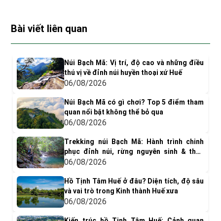
Bài viết liên quan
Núi Bạch Mã: Vị trí, độ cao và những điều
thú vị về đỉnh núi huyền thoại xứ Huế
06/08/2026
Núi Bạch Mã có gì chơi? Top 5 điểm tham
quan nổi bật không thể bỏ qua
06/08/2026
Trekking núi Bạch Mã: Hành trình chinh
phục đỉnh núi, rừng nguyên sinh & thác
nước tuyệt đẹp
06/08/2026
Hồ Tịnh Tâm Huế ở đâu? Diện tích, độ sâu
và vai trò trong Kinh thành Huế xưa
06/08/2026
Kiến trúc hồ Tịnh Tâm Huế: Cảnh quan