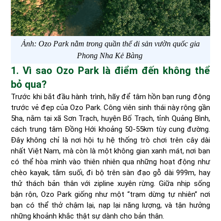
Ảnh: Ozo Park nằm trong quần thể di sản vườn quốc gia
Phong Nha Kẻ Bàng
1. Vì sao Ozo Park là điểm đến không thể
bỏ qua?
Trước khi bắt đầu hành trình, hãy để tâm hồn bạn rung động
trước vẻ đẹp của Ozo Park. Công viên sinh thái này rộng gần
5ha, nằm tại xã Sơn Trạch, huyện Bố Trạch, tỉnh Quảng Bình,
cách trung tâm Đồng Hới khoảng 50-55km tùy cung đường.
Đây không chỉ là nơi hội tụ hệ thống trò chơi trên cây dài
nhất Việt Nam, mà còn là một không gian xanh mát, nơi bạn
có thể hòa mình vào thiên nhiên qua những hoạt động như
chèo kayak, tắm suối, đi bộ trên sàn đạo gỗ dài 999m, hay
thử thách bản thân với zipline xuyên rừng. Giữa nhịp sống
bận rộn, Ozo Park giống như một “trạm dừng tự nhiên” nơi
bạn có thể thở chậm lại, nạp lại năng lượng, và tận hưởng
những khoảnh khắc thật sự dành cho bản thân.