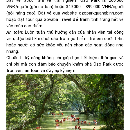
Đặt vé trước:
Giá vé trải nghiệm Ozo Park là 200.000
VNĐ/người (gói cơ bản) hoặc 349.000 - 899.000 VNĐ/người
(gói nâng cao). Đặt vé qua website ozoparkquangbinh.com
hoặc đặt tour qua Sovaba Travel để tránh tình trạng hết vé
vào mùa cao điểm.
An toàn:
Luôn tuân thủ hướng dẫn của nhân viên tại công
viên, đặc biệt khi chơi các trò mạo hiểm. Trẻ em dưới 1,4m
hoặc người có sức khỏe yếu nên chọn các hoạt động nhẹ
nhàng.
Chuẩn bị kỹ càng không chỉ giúp bạn tiết kiệm thời gian và
chi phí mà còn đảm bảo chuyến khám phá Ozo Park được
trọn vẹn, an toàn và đầy ắp kỷ niệm.