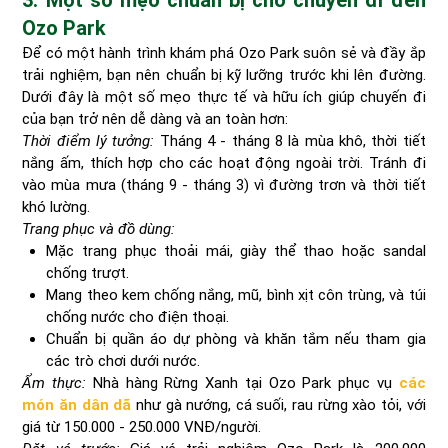
Ozo Park
Để có một hành trình khám phá Ozo Park suôn sẻ và đầy ắp
trải nghiệm, bạn nên chuẩn bị kỹ lưỡng trước khi lên đường.
Dưới đây là một số mẹo thực tế và hữu ích giúp chuyến đi
của bạn trở nên dễ dàng và an toàn hơn:
Thời điểm lý tưởng:
Tháng 4 - tháng 8 là mùa khô, thời tiết
nắng ấm, thích hợp cho các hoạt động ngoài trời. Tránh đi
vào mùa mưa (tháng 9 - tháng 3) vì đường trơn và thời tiết
khó lường.
Trang phục và đồ dùng:
Mặc trang phục thoải mái, giày thể thao hoặc sandal
chống trượt.
Mang theo kem chống nắng, mũ, bình xịt côn trùng, và túi
chống nước cho điện thoại.
Chuẩn bị quần áo dự phòng và khăn tắm nếu tham gia
các trò chơi dưới nước.
Ẩm thực:
Nhà hàng Rừng Xanh tại Ozo Park phục vụ
các
món ăn dân dã
như gà nướng, cá suối, rau rừng xào tỏi, với
giá từ 150.000 - 250.000 VNĐ/người.