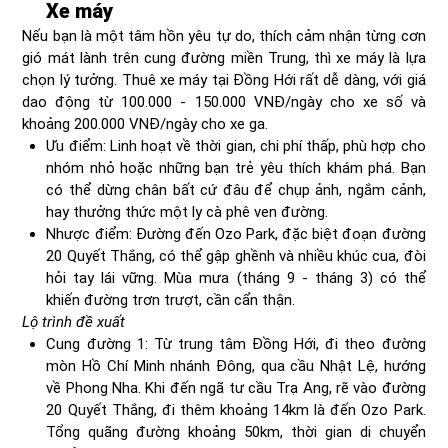
Xe máy
Nếu bạn là một tâm hồn yêu tự do, thích cảm nhận từng cơn
gió mát lành trên cung đường miền Trung, thì xe máy là lựa
chọn lý tưởng. Thuê xe máy tại Đồng Hới rất dễ dàng, với giá
dao động từ 100.000 - 150.000 VNĐ/ngày cho xe số và
khoảng 200.000 VNĐ/ngày cho xe ga.
Ưu điểm: Linh hoạt về thời gian, chi phí thấp, phù hợp cho
nhóm nhỏ hoặc những bạn trẻ yêu thích khám phá. Bạn
có thể dừng chân bất cứ đâu để chụp ảnh, ngắm cảnh,
hay thưởng thức một ly cà phê ven đường.
Nhược điểm: Đường đến Ozo Park, đặc biệt đoạn đường
20 Quyết Thắng, có thể gập ghềnh và nhiều khúc cua, đòi
hỏi tay lái vững. Mùa mưa (tháng 9 - tháng 3) có thể
khiến đường trơn trượt, cần cẩn thận.
Lộ trình đề xuất
Cung đường 1: Từ trung tâm Đồng Hới, đi theo đường
mòn Hồ Chí Minh nhánh Đông, qua cầu Nhật Lệ, hướng
về Phong Nha. Khi đến ngã tư cầu Trạ Ang, rẽ vào đường
20 Quyết Thắng, đi thêm khoảng 14km là đến Ozo Park.
Tổng quãng đường khoảng 50km, thời gian di chuyển