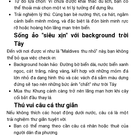
Tự do lựa chọn: Vì chưa được khai thác du lịch, bạn có
thể thoải mái chọn một vị trí lý tưởng để dựng lều.
Trải nghiệm lý thú: Cùng bạn bè nướng thịt, ca hát, ngắm
cảnh biển mênh mông, và đặc biệt là đón bình minh rực
rỡ hoặc hoàng hôn lãng mạn trên biển.
Sống ảo "siêu xịn" với background trời
Tây
Đến với nơi được ví như là "Maldives thu nhỏ" này, bạn không
thể bỏ qua việc check-in:
Background hoàn hảo: Đường bờ biển dài, nước biển xanh
ngọc, cát trắng, nắng vàng, kết hợp với những mỏm đá
lớn nhỏ đa dạng hình thù và các vách đá sẫm màu dựng
đứng sẽ tạo nên những bức ảnh "chất" như trời Tây.
Mùa thu: Khung cảnh càng trở nên lãng mạn hơn khi cây
cối bắt đầu thay lá.
Thú vui câu cá thư giãn
Nếu không thích các hoạt động dưới nước, câu cá là một
trải nghiệm thư giãn tuyệt vời.
Bạn có thể mang theo cần câu cá nhân hoặc thuê của
người dân địa phương.