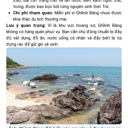
đáo, bãi cát trắng mịn và làn nước biển xanh ngọc đặc
trưng, được bao bọc bởi rừng nguyên sinh Sơn Trà.
Chi phí tham quan:
Miễn phí vì Ghềnh Bàng chưa được
khai thác du lịch thương mại.
Lưu ý quan trọng:
Vì là khu vực hoang sơ, Ghềnh Bàng
không có hàng quán phục vụ. Bạn cần chủ động chuẩn bị đầy
đủ vật dụng, đồ ăn, nước uống cá nhân và đặc biệt là túi
đựng rác để giữ gìn vệ sinh.