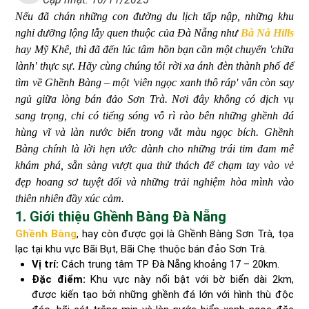
Nếu đã chán những con đường du lịch tấp nập, những khu
nghỉ dưỡng lộng lẫy quen thuộc của Đà Nẵng như
Bà Nà Hills
hay Mỹ Khê, thì đã đến lúc tâm hồn bạn cần một chuyến 'chữa
lành' thực sự. Hãy cùng chúng tôi rời xa ánh đèn thành phố để
tìm về Ghềnh Bàng – một 'viên ngọc xanh thô ráp' vẫn còn say
ngủ giữa lòng bán đảo Sơn Trà. Nơi đây không có dịch vụ
sang trọng, chỉ có tiếng sóng vỗ rì rào bên những ghềnh đá
hùng vĩ và làn nước biển trong vắt màu ngọc bích. Ghềnh
Bàng chính là lời hẹn ước dành cho những trái tim đam mê
khám phá, sẵn sàng vượt qua thử thách để chạm tay vào vẻ
đẹp hoang sơ tuyệt đối và những trải nghiệm hòa mình vào
thiên nhiên đầy xúc cảm.
1. Giới thiệu Ghềnh Bàng Đà Nẵng
Ghềnh Bàng
, hay còn được gọi là Ghềnh Bàng Sơn Trà, tọa
lạc tại khu vực Bãi Bụt, Bãi Chẹ thuộc bán đảo Sơn Trà.
Vị trí:
Cách trung tâm TP Đà Nẵng khoảng 17 – 20km.
Đặc điểm:
Khu vực này nổi bật với bờ biển dài 2km,
được kiến tạo bởi những ghềnh đá lớn với hình thù độc