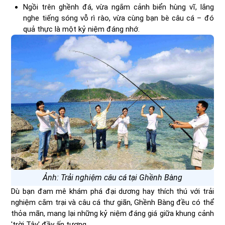
Ngồi trên ghềnh đá, vừa ngắm cảnh biển hùng vĩ, lắng
nghe tiếng sóng vỗ rì rào, vừa cùng bạn bè câu cá – đó
quả thực là một kỷ niệm đáng nhớ.
Ảnh: Trải nghiệm câu cá tại Ghềnh Bàng
Dù bạn đam mê khám phá đại dương hay thích thú với trải
nghiệm cắm trại và câu cá thư giãn, Ghềnh Bàng đều có thể
thỏa mãn, mang lại những kỷ niệm đáng giá giữa khung cảnh
'trời Tây' đầy ấn tượng.