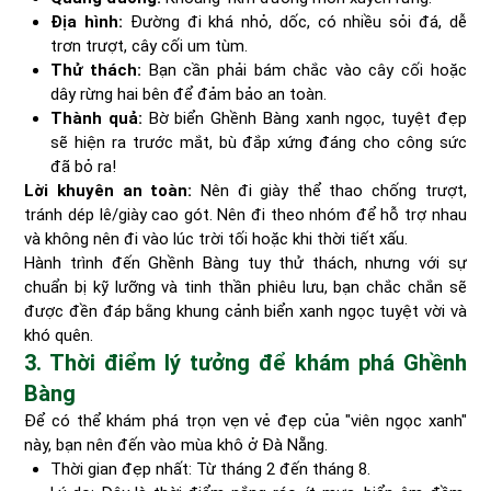
Địa hình:
Đường đi khá nhỏ, dốc, có nhiều sỏi đá, dễ
trơn trượt, cây cối um tùm.
Thử thách:
Bạn cần phải bám chắc vào cây cối hoặc
dây rừng hai bên để đảm bảo an toàn.
Thành quả:
Bờ biển Ghềnh Bàng xanh ngọc, tuyệt đẹp
sẽ hiện ra trước mắt, bù đắp xứng đáng cho công sức
đã bỏ ra!
Lời khuyên an toàn:
Nên đi giày thể thao chống trượt,
tránh dép lê/giày cao gót. Nên đi theo nhóm để hỗ trợ nhau
và không nên đi vào lúc trời tối hoặc khi thời tiết xấu.
Hành trình đến Ghềnh Bàng tuy thử thách, nhưng với sự
chuẩn bị kỹ lưỡng và tinh thần phiêu lưu, bạn chắc chắn sẽ
được đền đáp bằng khung cảnh biển xanh ngọc tuyệt vời và
khó quên.
3. Thời điểm lý tưởng để khám phá Ghềnh
Bàng
Để có thể khám phá trọn vẹn vẻ đẹp của "viên ngọc xanh"
này, bạn nên đến vào mùa khô ở Đà Nẵng.
Thời gian đẹp nhất: Từ tháng 2 đến tháng 8.