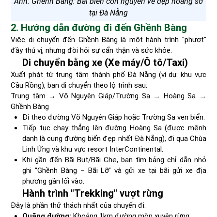
Ảnh: Ghềnh Bàng: Bãi biển còn nguyên vẻ đẹp hoang sơ
tại Đà Nẵng
2. Hướng dẫn đường đi đến Ghềnh Bàng
Việc di chuyển đến Ghềnh Bàng là một hành trình "phượt"
đầy thú vị, nhưng đòi hỏi sự cẩn thận và sức khỏe.
Di chuyển bằng xe (Xe máy/Ô tô/Taxi)
Xuất phát từ trung tâm thành phố Đà Nẵng (ví dụ: khu vực
Cầu Rồng), bạn di chuyển theo lộ trình sau:
Trung tâm → Võ Nguyên Giáp/Trường Sa → Hoàng Sa →
Ghềnh Bàng
Đi theo đường Võ Nguyên Giáp hoặc Trường Sa ven biển.
Tiếp tục chạy thẳng lên đường Hoàng Sa (được mệnh
danh là cung đường biển đẹp nhất Đà Nẵng), đi qua Chùa
Linh Ứng và khu vực resort InterContinental.
Khi gần đến Bãi Bụt/Bãi Chẹ, bạn tìm bảng chỉ dẫn nhỏ
ghi “Ghềnh Bàng – Bãi Lỡ” và gửi xe tại bãi gửi xe địa
phương gần lối vào.
Hành trình "Trekking" vượt rừng
Đây là phần thử thách nhất của chuyến đi:
Quãng đường:
Khoảng 1km đường mòn xuyên rừng.