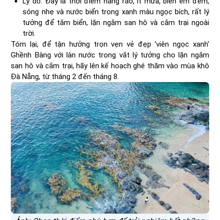
Lý do: Đây là thời điểm nắng ráo, ít mưa, biển êm đềm,
sóng nhẹ và nước biển trong xanh màu ngọc bích, rất lý
tưởng để tắm biển, lặn ngắm san hô và cắm trại ngoài
trời.
Tóm lại, để tận hưởng trọn vẹn vẻ đẹp 'viên ngọc xanh'
Ghềnh Bàng với làn nước trong vắt lý tưởng cho lặn ngắm
san hô và cắm trại, hãy lên kế hoạch ghé thăm vào mùa khô
Đà Nẵng, từ tháng 2 đến tháng 8.