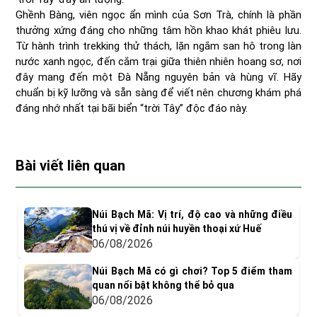
Ghềnh Bàng, viên ngọc ẩn mình của Sơn Trà, chính là phần
thưởng xứng đáng cho những tâm hồn khao khát phiêu lưu.
Từ hành trình trekking thử thách, lặn ngắm san hô trong làn
nước xanh ngọc, đến cắm trại giữa thiên nhiên hoang sơ, nơi
đây mang đến một Đà Nẵng nguyên bản và hùng vĩ. Hãy
chuẩn bị kỹ lưỡng và sẵn sàng để viết nên chương khám phá
đáng nhớ nhất tại bãi biển “trời Tây” độc đáo này.
Bài viết liên quan
Núi Bạch Mã: Vị trí, độ cao và những điều
thú vị về đỉnh núi huyền thoại xứ Huế
06/08/2026
Núi Bạch Mã có gì chơi? Top 5 điểm tham
quan nổi bật không thể bỏ qua
06/08/2026