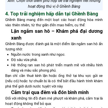
Ảnh: Chọn thời điểm phù hợp để trải nghiệm hết những
hoạt động thú vị ở Ghềnh Bàng
4. Top trải nghiệm hấp dẫn tại Ghềnh Bàng
Ghềnh Bàng mang đến một loạt các hoạt động hòa mình
vào thiên nhiên, từ thư giãn đến mạo hiểm, cụ thể:
Lặn ngắm san hô – Khám phá đại dương
xanh
Ghềnh Bàng được đánh giá là một điểm lặn ngắm san hô ấn
tượng nhờ:
Nguồn nước trong xanh như ngọc.
Độ sâu vừa phải.
Hệ thống rạn san hô phát triển mạnh mẽ với nhiều hình
dáng và màu sắc phong phú.
Bạn chỉ cần thuê kính lặn hoặc ống thở tại khu vực gửi xe
(nếu có) hoặc tự chuẩn bị là có thể bắt đầu hành trình khám
phá thế giới dưới nước tuyệt vời này.
Cắm trại qua đêm và đón bình minh
Đối với những tín đồ đam mê phượt và khám phá, cắm trại là
hoạt động không thể bỏ qua: