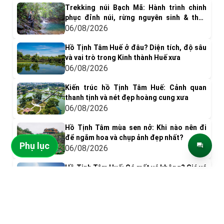
Trekking núi Bạch Mã: Hành trình chinh
phục đỉnh núi, rừng nguyên sinh & thác
nước tuyệt đẹp
06/08/2026
Hồ Tịnh Tâm Huế ở đâu? Diện tích, độ sâu
và vai trò trong Kinh thành Huế xưa
06/08/2026
Kiến trúc hồ Tịnh Tâm Huế: Cảnh quan
thanh tịnh và nét đẹp hoàng cung xưa
06/08/2026
Hồ Tịnh Tâm mùa sen nở: Khi nào nên đi
để ngắm hoa và chụp ảnh đẹp nhất?
Phụ lục
06/08/2026
Hồ Tịnh Tâm Huế: Có mất vé không? Giá vé
& Kinh nghiệm tham quan
ĐIỂM ĐẾN NỔI BẬT
05/08/2026
Có gì chơi ở phá Tam Giang? Top 9 trải
nghiệm nên thử