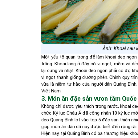
Ảnh: Khoai sau 
Một yếu tố quan trọng để làm khoai deo ngon c
trắng. Khoai lang ở đây có vị ngọt, mềm và dẻo
lại cứng và nhạt. Khoai deo ngon phải có độ k
vị ngọt thanh giống đường phèn. Chính quy trì
vừa là niềm tự hào của người dân Quảng Bình,
Việt Nam.
3. Món ăn đặc sản vươn tầm Quốc
Không chỉ được yêu thích trong nước, khoai deo
chức Kỷ lục Châu Á đã công nhận 10 kỷ lục mớ
deo Quảng Bình lọt vào top 5 đặc sản thiên nhi
giúp món ăn dân dã này được biết đến rộng rãi
Hiện nay, tại Quảng Bình có ba thương hiệu k