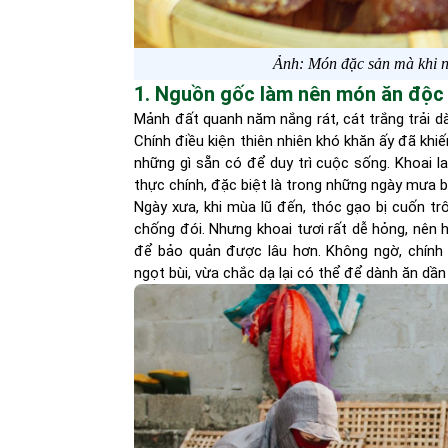
Ảnh: Món đặc sản mà khi n
1. Nguồn gốc làm nên món ăn độc
Mảnh đất quanh năm nắng rát, cát trắng trải dà
Chính điều kiện thiên nhiên khó khăn ấy đã khi
những gì sẵn có để duy trì cuộc sống. Khoai la
thực chính, đặc biệt là trong những ngày mưa
Ngày xưa, khi mùa lũ đến, thóc gạo bị cuốn tr
chống đói. Nhưng khoai tươi rất dễ hỏng, nên họ
để bảo quản được lâu hơn. Không ngờ, chính
ngọt bùi, vừa chắc dạ lại có thể để dành ăn d