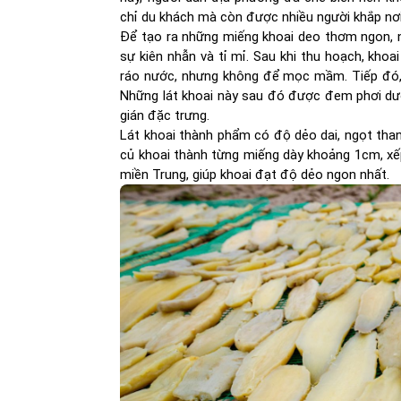
chỉ du khách mà còn được nhiều người khắp nơi
Để tạo ra những miếng khoai deo thơm ngon, n
sự kiên nhẫn và tỉ mỉ. Sau khi thu hoạch, kh
ráo nước, nhưng không để mọc mầm. Tiếp đó, k
Những lát khoai này sau đó được đem phơi dướ
gián đặc trưng.
Lát khoai thành phẩm có độ dẻo dai, ngọt than
củ khoai thành từng miếng dày khoảng 1cm, xế
miền Trung, giúp khoai đạt độ dẻo ngon nhất.