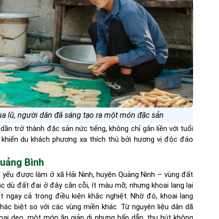
ùa lũ, người dân đã sáng tạo ra một món đặc sản
n trở thành đặc sản nức tiếng, không chỉ gắn liền với tuổi
khiến du khách phương xa thích thú bởi hương vị độc đáo
Quảng Bình
ủ yếu được làm ở xã Hải Ninh, huyện Quảng Ninh – vùng đất
 dù đất đai ở đây cằn cỗi, ít màu mỡ, nhưng khoai lang lại
ốt ngay cả trong điều kiện khắc nghiệt. Nhờ đó, khoai lang
ác biệt so với các vùng miền khác. Từ nguyên liệu dân dã
oai deo, một món ăn giản dị nhưng hấp dẫn, thu hút không