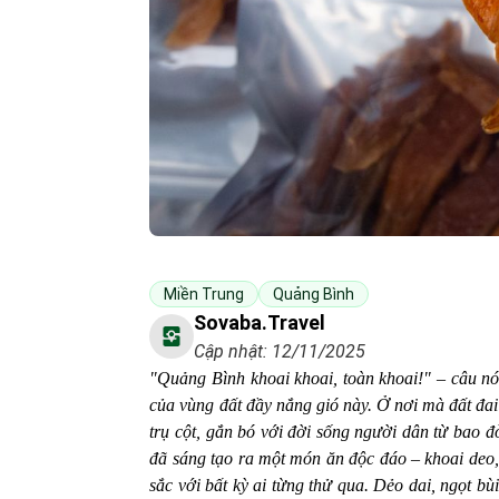
Miền Trung
Quảng Bình
Sovaba.travel
Cập nhật: 12/11/2025
"Quảng Bình khoai khoai, toàn khoai!" – câu n
của vùng đất đầy nắng gió này. Ở nơi mà đất đai 
trụ cột, gắn bó với đời sống người dân từ bao 
đã sáng tạo ra một món ăn độc đáo – khoai deo,
sắc với bất kỳ ai từng thử qua. Dẻo dai, ngọt b