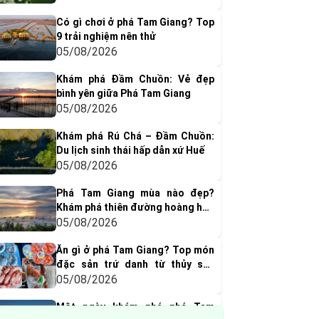
Có gì chơi ở phá Tam Giang? Top
9 trải nghiệm nên thử
05/08/2026
Khám phá Đầm Chuồn: Vẻ đẹp
bình yên giữa Phá Tam Giang
05/08/2026
Khám phá Rú Chá – Đầm Chuồn:
Du lịch sinh thái hấp dẫn xứ Huế
05/08/2026
Phá Tam Giang mùa nào đẹp?
Khám phá thiên đường hoàng hôn
đẹp nhất Huế
05/08/2026
Ăn gì ở phá Tam Giang? Top món
đặc sản trứ danh từ thủy sản
vùng nước lợ
05/08/2026
Một ngày khám phá phá Tam