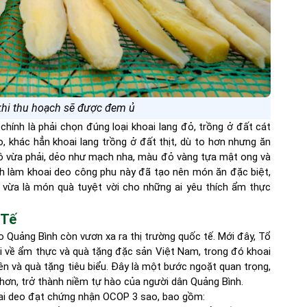
khi thu hoạch sẽ được đem ủ
hính là phải chọn đúng loại khoai lang đỏ, trồng ở đất cát
, khác hẳn khoai lang trồng ở đất thịt, dù to hơn nhưng ăn
hô vừa phải, dẻo như mạch nha, màu đỏ vàng tựa mật ong và
nh làm khoai deo công phu này đã tạo nên món ăn đặc biệt,
 vừa là món quà tuyệt vời cho những ai yêu thích ẩm thực
 Tế
 Quảng Bình còn vươn xa ra thị trường quốc tế. Mới đây, Tổ
i về ẩm thực và quà tặng đặc sản Việt Nam, trong đó khoai
ên và quà tặng tiêu biểu. Đây là một bước ngoặt quan trọng,
 hơn, trở thành niềm tự hào của người dân Quảng Bình.
hoai deo đạt chứng nhận OCOP 3 sao, bao gồm: