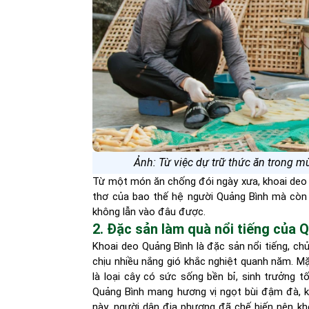
Ảnh: Từ việc dự trữ thức ăn trong m
Từ một món ăn chống đói ngày xưa, khoai deo dầ
thơ của bao thế hệ người Quảng Bình mà còn 
không lẫn vào đâu được.
2. Đặc sản làm quà nổi tiếng của 
Khoai deo Quảng Bình là đặc sản nổi tiếng, ch
chịu nhiều nắng gió khắc nghiệt quanh năm. Mặc
là loại cây có sức sống bền bỉ, sinh trưởng t
Quảng Bình mang hương vị ngọt bùi đậm đà, kh
này, người dân địa phương đã chế biến nên kh