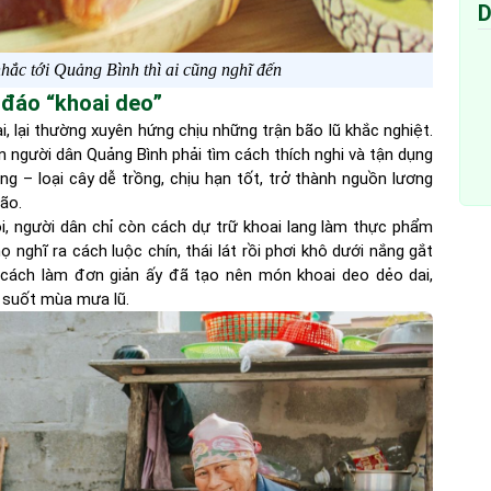
D
hắc tới Quảng Bình thì ai cũng nghĩ đến
 đáo “khoai deo”
i, lại thường xuyên hứng chịu những trận bão lũ khắc nghiệt.
ến người dân Quảng Bình phải tìm cách thích nghi và tận dụng
ng – loại cây dễ trồng, chịu hạn tốt, trở thành nguồn lương
 bão.
ôi, người dân chỉ còn cách dự trữ khoai lang làm thực phẩm
 nghĩ ra cách luộc chín, thái lát rồi phơi khô dưới nắng gắt
 cách làm đơn giản ấy đã tạo nên món khoai deo dẻo dai,
ần suốt mùa mưa lũ.