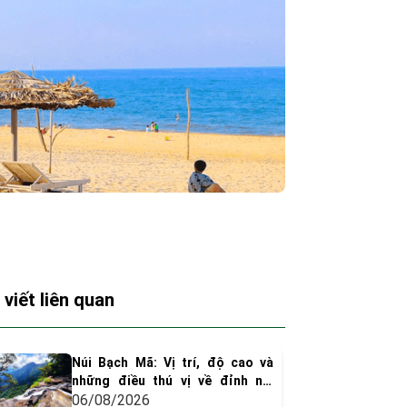
 viết liên quan
Núi Bạch Mã: Vị trí, độ cao và
những điều thú vị về đỉnh núi
huyền thoại xứ Huế
06/08/2026