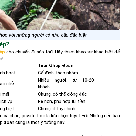
 hợp với những người có nhu cầu đặc biệt
hép?
ép
cho chuyến đi sắp tới? Hãy tham khảo sự khác biệt để
n!
Tour Ghép Đoàn
inh hoạt
Cố định, theo nhóm
Nhiều người, từ 10-20
hóm nhỏ
khách
i mái
Chung, có thể đông đúc
dịch vụ
Rẻ hơn, phù hợp túi tiền
ng biệt
Chung, ít tùy chỉnh
á nhân, private tour là lựa chọn tuyệt vời. Nhưng nếu bạn
hép đoàn cũng là một ý tưởng hay.