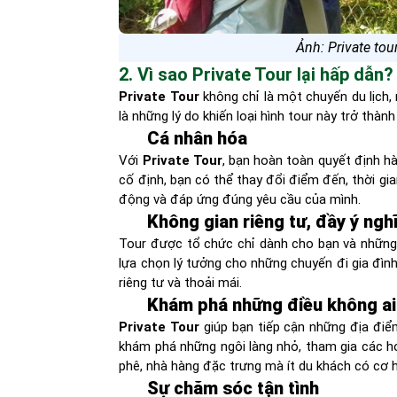
Ảnh: Private tou
2. Vì sao Private Tour lại hấp dẫn?
Private Tour
không chỉ là một chuyến du lịch
là những lý do khiến loại hình tour này trở thàn
Cá nhân hóa
Với
Private Tour
, bạn hoàn toàn quyết định h
cố định, bạn có thể thay đổi điểm đến, thời gia
động và đáp ứng đúng yêu cầu của mình.
Không gian riêng tư, đầy ý ngh
Tour được tổ chức chỉ dành cho bạn và những 
lựa chọn lý tưởng cho những chuyến đi gia đìn
riêng tư và thoải mái.
Khám phá những điều không ai
Private Tour
giúp bạn tiếp cận những địa điểm
khám phá những ngôi làng nhỏ, tham gia các 
phê, nhà hàng đặc trưng mà ít du khách có cơ h
Sự chăm sóc tận tình