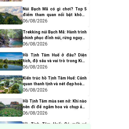
Núi Bạch Mã có gì chơi? Top 5
điểm tham quan nổi bật không
thể bỏ qua
06/08/2026
Trekking núi Bạch Mã: Hành trình
chinh phục đỉnh núi, rừng nguyên
sinh & thác nước tuyệt đẹp
06/08/2026
Hồ Tịnh Tâm Huế ở đâu? Diện
tích, độ sâu và vai trò trong Kinh
thành Huế xưa
06/08/2026
Kiến trúc hồ Tịnh Tâm Huế: Cảnh
quan thanh tịnh và nét đẹp hoàng
cung xưa
06/08/2026
Hồ Tịnh Tâm mùa sen nở: Khi nào
nên đi để ngắm hoa và chụp ảnh
đẹp nhất?
06/08/2026
Hồ Tịnh Tâm Huế: Có mất vé