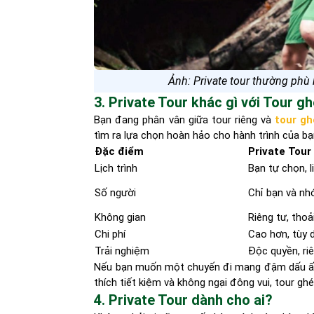
Ảnh: Private tour thường phù
3. Private Tour khác gì với Tour g
Bạn đang phân vân giữa tour riêng và
tour gh
tìm ra lựa chọn hoàn hảo cho hành trình của bạ
Đặc điểm
Private Tour
Lịch trình
Bạn tự chọn, l
Số người
Chỉ bạn và n
Không gian
Riêng tư, thoả
Chi phí
Cao hơn, tùy 
Trải nghiệm
Độc quyền, riê
Nếu bạn muốn một chuyến đi mang đậm dấu ấn c
thích tiết kiệm và không ngại đông vui, tour g
4. Private Tour dành cho ai?