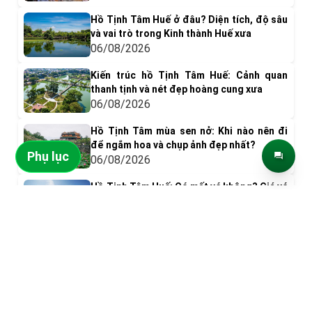
Hồ Tịnh Tâm Huế ở đâu? Diện tích, độ sâu
và vai trò trong Kinh thành Huế xưa
06/08/2026
Kiến trúc hồ Tịnh Tâm Huế: Cảnh quan
thanh tịnh và nét đẹp hoàng cung xưa
06/08/2026
Hồ Tịnh Tâm mùa sen nở: Khi nào nên đi
để ngắm hoa và chụp ảnh đẹp nhất?
Phụ lục
06/08/2026
Hồ Tịnh Tâm Huế: Có mất vé không? Giá vé
& Kinh nghiệm tham quan
ĐIỂM ĐẾN NỔI BẬT
05/08/2026
Có gì chơi ở phá Tam Giang? Top 9 trải
nghiệm nên thử
05/08/2026
Đỉnh Bàn Cờ
Ghềnh Bàng
Khám phá Đầm Chuồn: Vẻ đẹp bình yên