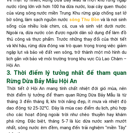
nước rộng lớn với hơn 100 ha dừa nước, loại cây quen thuộc
của vùng sông nước miền Trung. Khu rừng giúp chống sạt lở
bờ sông, làm sạch nguồn nước
sông Thu Bồn
và là nơi sinh
sống của nhiều loài chim, cá, cua và sinh vật dưới nước.
Ngoài ra, dừa nước còn được người dân sử dụng để làm đồ
thủ công và thực phẩm. Trước những thay đổi của thời tiết
và khí hậu, rừng dừa đóng vai trò quan trọng trong việc giảm
ngập lụt và bảo vệ đất ven sông, trở thành một mô hình du
lịch gắn với bảo vệ môi trường trong khu vực Cù Lao Chàm –
Hội An.
3. Thời điểm lý tưởng nhất để tham quan
Rừng Dừa Bảy Mẫu Hội An
Thời tiết ở Hội An mang tính chất nhiệt đới gió mùa, nên
thời điểm lý tưởng để tham quan Rừng Dừa Bảy Mẫu là từ
tháng 3 đến tháng 8, khi trời nắng đẹp, ít mưa và nhiệt độ
dao động từ 25-32°C. Đây là mùa cao điểm du lịch, phù hợp
cho các hoạt động ngoài trời như chèo thuyền hay khám
phá rừng. Đặc biệt, tháng 5-7 là lúc dừa nước xanh mướt
nhất, sông nước êm đềm, mang đến trải nghiệm "miền Tây"