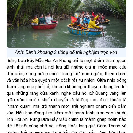
Ảnh: Dành khoảng 2 tiếng để trải nghiệm trọn vẹn
Rừng Dừa Bảy Mẫu Hội An không chỉ là một điểm tham quan
sinh thái, mà còn là nơi lưu giữ những giá trị mộc mạc của
đời sống sông nước miền Trung, nơi con người, thiên nhiên
và văn hóa hòa quyện một cách rất tự nhiên. Giữa nhịp sống
trầm lắng của phố cổ, khoảnh khắc ngồi thuyền thúng len lỏi
qua những rặng dừa xanh, nghe câu hò xứ Quảng vang lên
giữa sóng nước, khiến chuyến đi không còn đơn thuần là
“tham quan”, mà trở thành một trải nghiệm chạm đến cảm
xúc. Nếu bạn đang tìm kiếm một hành trình trọn vẹn khi du
lịch Hội An, Rừng Dừa Bảy Mẫu chính là mảnh ghép hoàn hảo
để kết nối cùng phố cổ, sông Hoài, làng quê Cẩm Thanh và
những trải nghiệm văn hóa bản địa đặc sắc. Việc lựa chọn