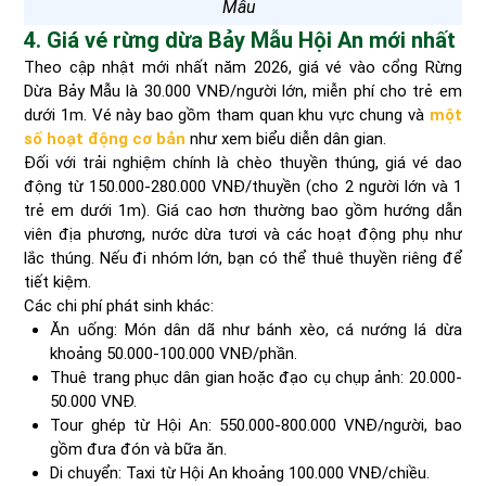
Mẫu
4. Giá vé rừng dừa Bảy Mẫu Hội An mới nhất
Theo cập nhật mới nhất năm 2026, giá vé vào cổng Rừng
Dừa Bảy Mẫu là 30.000 VNĐ/người lớn, miễn phí cho trẻ em
dưới 1m. Vé này bao gồm tham quan khu vực chung và
một
số hoạt động cơ bản
như xem biểu diễn dân gian.
Đối với trải nghiệm chính là chèo thuyền thúng, giá vé dao
động từ 150.000-280.000 VNĐ/thuyền (cho 2 người lớn và 1
trẻ em dưới 1m). Giá cao hơn thường bao gồm hướng dẫn
viên địa phương, nước dừa tươi và các hoạt động phụ như
lắc thúng. Nếu đi nhóm lớn, bạn có thể thuê thuyền riêng để
tiết kiệm.
Các chi phí phát sinh khác:
Ăn uống: Món dân dã như bánh xèo, cá nướng lá dừa
khoảng 50.000-100.000 VNĐ/phần.
Thuê trang phục dân gian hoặc đạo cụ chụp ảnh: 20.000-
50.000 VNĐ.
Tour ghép từ Hội An: 550.000-800.000 VNĐ/người, bao
gồm đưa đón và bữa ăn.
Di chuyển: Taxi từ Hội An khoảng 100.000 VNĐ/chiều.