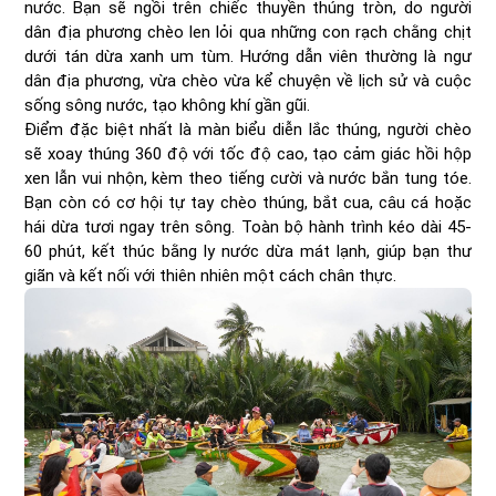
nước. Bạn sẽ ngồi trên chiếc thuyền thúng tròn, do người
dân địa phương chèo len lỏi qua những con rạch chằng chịt
dưới tán dừa xanh um tùm. Hướng dẫn viên thường là ngư
dân địa phương, vừa chèo vừa kể chuyện về lịch sử và cuộc
sống sông nước, tạo không khí gần gũi.
Điểm đặc biệt nhất là màn biểu diễn lắc thúng, người chèo
sẽ xoay thúng 360 độ với tốc độ cao, tạo cảm giác hồi hộp
xen lẫn vui nhộn, kèm theo tiếng cười và nước bắn tung tóe.
Bạn còn có cơ hội tự tay chèo thúng, bắt cua, câu cá hoặc
hái dừa tươi ngay trên sông. Toàn bộ hành trình kéo dài 45-
60 phút, kết thúc bằng ly nước dừa mát lạnh, giúp bạn thư
giãn và kết nối với thiên nhiên một cách chân thực.