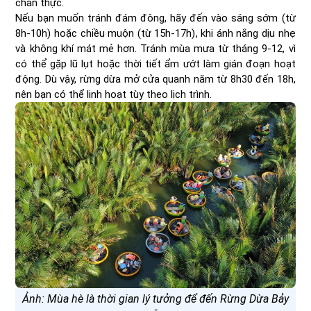
chân thực.
Nếu bạn muốn tránh đám đông, hãy đến vào sáng sớm (từ
8h-10h) hoặc chiều muộn (từ 15h-17h), khi ánh nắng dịu nhẹ
và không khí mát mẻ hơn. Tránh mùa mưa từ tháng 9-12, vì
có thể gặp lũ lụt hoặc thời tiết ẩm ướt làm gián đoạn hoạt
động. Dù vậy, rừng dừa mở cửa quanh năm từ 8h30 đến 18h,
nên bạn có thể linh hoạt tùy theo lịch trình.
Ảnh: Mùa hè là thời gian lý tưởng để đến Rừng Dừa Bảy