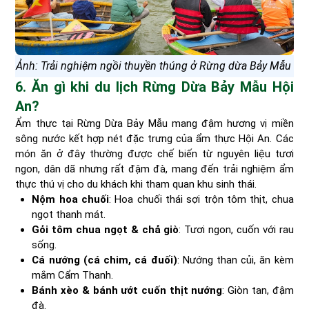
Ảnh: Trải nghiệm ngồi thuyền thúng ở Rừng dừa Bảy Mẫu
6. Ăn gì khi du lịch Rừng Dừa Bảy Mẫu Hội
An?
Ẩm thực tại Rừng Dừa Bảy Mẫu mang đậm hương vị miền
sông nước kết hợp nét đặc trưng của ẩm thực Hội An. Các
món ăn ở đây thường được chế biến từ nguyên liệu tươi
ngon, dân dã nhưng rất đậm đà, mang đến trải nghiệm ẩm
thực thú vị cho du khách khi tham quan khu sinh thái.
Nộm hoa chuối
: Hoa chuối thái sợi trộn tôm thịt, chua
ngọt thanh mát.
Gỏi tôm chua ngọt & chả giò
: Tươi ngon, cuốn với rau
sống.
Cá nướng (cá chim, cá đuối)
: Nướng than củi, ăn kèm
mắm Cẩm Thanh.
Bánh xèo & bánh ướt cuốn thịt nướng
: Giòn tan, đậm
đà.