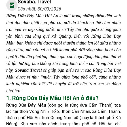
Sovaba.travel
Cập nhật: 30/03/2026
Rừng Dừa Bảy Mẫu Hội An là một trong những điểm đến sinh
thái độc đáo nhất của phố cổ, nơi du khách có thể cảm nhận
trọn vẹn vẻ đẹp sông nước miền Tây thu nhỏ giữa không gian
yên bình của làng quê xứ Quảng. Đến với Rừng Dừa Bảy
Mẫu, bạn không chỉ được ngồi thuyền thúng len lỏi giữa những
rặng dừa, mà còn có cơ hội khám phá đời sống sinh hoạt của
người dân địa phương, tham gia các hoạt động dân gian thú vị
và tận hưởng bầu không khí trong lành hiếm có. Trong bài viết
này,
Sovaba Travel
sẽ giúp bạn hiểu rõ vì sao Rừng Dừa Bảy
Mẫu được ví như “miền Tây giữa lòng phố cổ”, cùng những
kinh nghiệm cần biết để chuyến đi trở nên trọn vẹn và đáng
nhớ hơn.
1. Rừng Dừa Bảy Mẫu Hội An ở đâu?
Rừng Dừa Bảy Mẫu
(còn gọi là rừng dừa Cẩm Thanh) tọa
lạc tại thôn Võng Nhi / Tổ 2, thôn Cần Nhân, xã Cẩm Thanh,
thành phố Hội An, tỉnh Quảng Nam cũ ( này là thành phố Đà
Nẵng). Khu vực này cách trung tâm phố cổ Hội An chỉ