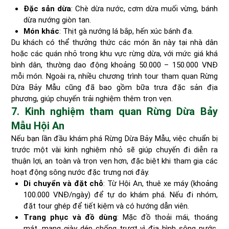
Đặc sản dừa
: Chè dừa nước, cơm dừa muối vừng, bánh
dừa nướng giòn tan.
Món khác
: Thịt gà nướng lá bắp, hến xúc bánh đa.
Du khách có thể thưởng thức các món ăn này tại nhà dân
hoặc các quán nhỏ trong khu vực rừng dừa, với mức giá khá
bình dân, thường dao động khoảng 50.000 – 150.000 VNĐ
mỗi món. Ngoài ra, nhiều chương trình tour tham quan Rừng
Dừa Bảy Mẫu cũng đã bao gồm bữa trưa đặc sản địa
phương, giúp chuyến trải nghiệm thêm trọn vẹn.
7. Kinh nghiệm tham quan Rừng Dừa Bảy
Mẫu Hội An
Nếu bạn lần đầu khám phá Rừng Dừa Bảy Mẫu, việc chuẩn bị
trước một vài kinh nghiệm nhỏ sẽ giúp chuyến đi diễn ra
thuận lợi, an toàn và trọn vẹn hơn, đặc biệt khi tham gia các
hoạt động sông nước đặc trưng nơi đây.
Di chuyển và đặt chỗ
: Từ Hội An, thuê xe máy (khoảng
100.000 VNĐ/ngày) để tự do khám phá. Nếu đi nhóm,
đặt tour ghép để tiết kiệm và có hướng dẫn viên.
Trang phục và đồ dùng
: Mặc đồ thoải mái, thoáng
mát, mang giày dép chống trượt vì địa hình sông nước.