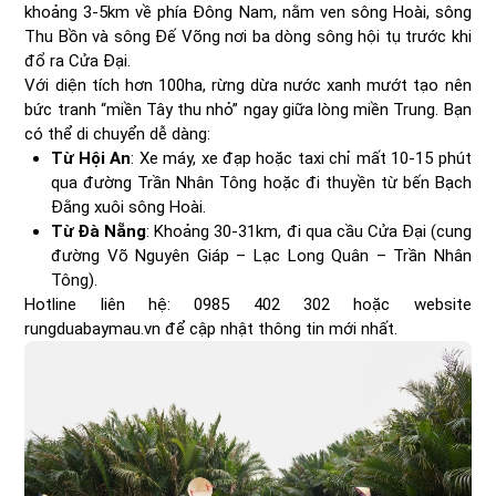
khoảng 3-5km về phía Đông Nam, nằm ven sông Hoài, sông
Thu Bồn và sông Đế Võng nơi ba dòng sông hội tụ trước khi
đổ ra Cửa Đại.
Với diện tích hơn 100ha, rừng dừa nước xanh mướt tạo nên
bức tranh “miền Tây thu nhỏ” ngay giữa lòng miền Trung. Bạn
có thể di chuyển dễ dàng:
Từ Hội An
: Xe máy, xe đạp hoặc taxi chỉ mất 10-15 phút
qua đường Trần Nhân Tông hoặc đi thuyền từ bến Bạch
Đằng xuôi sông Hoài.
Từ Đà Nẵng
: Khoảng 30-31km, đi qua cầu Cửa Đại (cung
đường Võ Nguyên Giáp – Lạc Long Quân – Trần Nhân
Tông).
Hotline liên hệ: 0985 402 302 hoặc website
rungduabaymau.vn để cập nhật thông tin mới nhất.