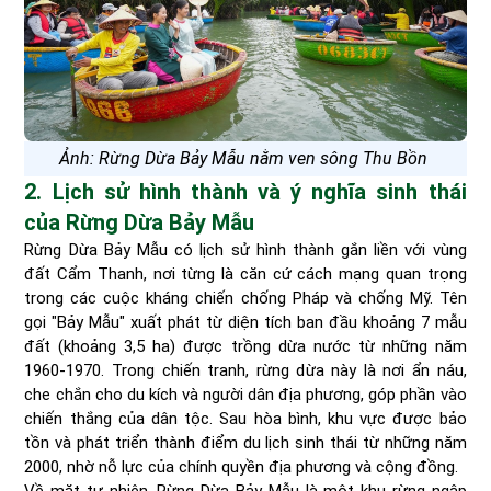
Ảnh: Rừng Dừa Bảy Mẫu nằm ven sông Thu Bồn
2. Lịch sử hình thành và ý nghĩa sinh thái
của Rừng Dừa Bảy Mẫu
Rừng Dừa Bảy Mẫu có lịch sử hình thành gắn liền với vùng
đất Cẩm Thanh, nơi từng là căn cứ cách mạng quan trọng
trong các cuộc kháng chiến chống Pháp và chống Mỹ. Tên
gọi "Bảy Mẫu" xuất phát từ diện tích ban đầu khoảng 7 mẫu
đất (khoảng 3,5 ha) được trồng dừa nước từ những năm
1960-1970. Trong chiến tranh, rừng dừa này là nơi ẩn náu,
che chắn cho du kích và người dân địa phương, góp phần vào
chiến thắng của dân tộc. Sau hòa bình, khu vực được bảo
tồn và phát triển thành điểm du lịch sinh thái từ những năm
2000, nhờ nỗ lực của chính quyền địa phương và cộng đồng.
Về mặt tự nhiên, Rừng Dừa Bảy Mẫu là một khu rừng ngập