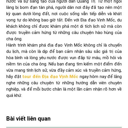
nước và sự sáng tạo của người dân Quảng Trị. Từ một ngôi
làng bị bom đạn tàn phá, người dân nơi đây đã tạo nên một
kỳ quan dưới lòng đất, nơi cuộc sống vẫn tiếp diễn và khát
vọng tự do không bao giờ tắt. Đến với Địa đạo Vịnh Mốc, du
khách không chỉ được khám phá một di tích lịch sử mà còn
được truyền cảm hứng từ những câu chuyện hào hùng của
cha ông.
Hành trình khám phá địa đạo Vịnh Mốc không chỉ là chuyến
du lịch, mà còn là dịp để bạn cảm nhận sâu sắc giá trị của
hòa bình và lòng yêu nước được vun đắp từ máu, mồ hôi và
niềm tin của cha ông. Nếu bạn đang tìm kiếm một điểm đến
vừa mang tính lịch sử, vừa đầy cảm xúc và truyền cảm hứng,
hãy đặt
tour đến Địa đạo Vịnh Mốc
ngay hôm nay để lắng
nghe những câu chuyện từ những hướng dẫn viên chuyên
nghiệp, và để mỗi bước chân là một lần cảm nhận rõ hơn về
quá khứ.
Bài viết liên quan