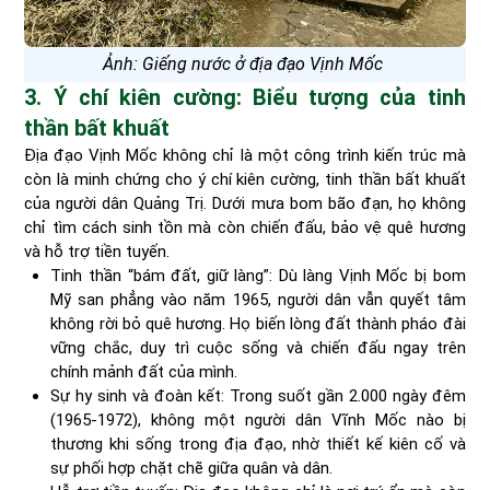
Ảnh: Giếng nước ở địa đạo Vịnh Mốc
3. Ý chí kiên cường: Biểu tượng của tinh
thần bất khuất
Địa đạo Vịnh Mốc không chỉ là một công trình kiến trúc mà
còn là minh chứng cho ý chí kiên cường, tinh thần bất khuất
của người dân Quảng Trị. Dưới mưa bom bão đạn, họ không
chỉ tìm cách sinh tồn mà còn chiến đấu, bảo vệ quê hương
và hỗ trợ tiền tuyến.
Tinh thần “bám đất, giữ làng”: Dù làng Vịnh Mốc bị bom
Mỹ san phẳng vào năm 1965, người dân vẫn quyết tâm
không rời bỏ quê hương. Họ biến lòng đất thành pháo đài
vững chắc, duy trì cuộc sống và chiến đấu ngay trên
chính mảnh đất của mình.
Sự hy sinh và đoàn kết: Trong suốt gần 2.000 ngày đêm
(1965-1972), không một người dân Vĩnh Mốc nào bị
thương khi sống trong địa đạo, nhờ thiết kế kiên cố và
sự phối hợp chặt chẽ giữa quân và dân.