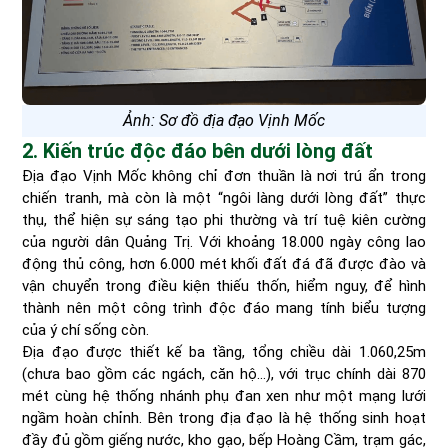
Ảnh: Sơ đồ địa đạo Vịnh Mốc
2. Kiến trúc độc đáo bên dưới lòng đất
Địa đạo Vịnh Mốc không chỉ đơn thuần là nơi trú ẩn trong
chiến tranh, mà còn là một “ngôi làng dưới lòng đất” thực
thụ, thể hiện sự sáng tạo phi thường và trí tuệ kiên cường
của người dân Quảng Trị. Với khoảng 18.000 ngày công lao
động thủ công, hơn 6.000 mét khối đất đá đã được đào và
vận chuyển trong điều kiện thiếu thốn, hiểm nguy, để hình
thành nên một công trình độc đáo mang tính biểu tượng
của ý chí sống còn.
Địa đạo được thiết kế ba tầng, tổng chiều dài 1.060,25m
(chưa bao gồm các ngách, căn hộ...), với trục chính dài 870
mét cùng hệ thống nhánh phụ đan xen như một mạng lưới
ngầm hoàn chỉnh. Bên trong địa đạo là hệ thống sinh hoạt
đầy đủ gồm giếng nước, kho gạo, bếp Hoàng Cầm, trạm gác,