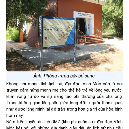
Ảnh: Phòng trưng bày bổ sung
Không chỉ mang tính lịch sử, địa đạo Vịnh Mốc còn là nơi
truyền cảm hứng mạnh mẽ cho thế hệ trẻ về lòng yêu nước,
khát vọng tự do và sự sáng tạo phi thường của cha ông.
Trong không gian lặng sâu giữa lòng đất, người tham quan
như được lắng mình lại để trân trọng hơn giá trị của hòa bình
hôm nay.
Nằm trên tuyến du lịch DMZ (khu phi quân sự), địa đạo Vĩnh
Mốc kết nối với những địa danh giàu dấu ấn lịch sử như cầu