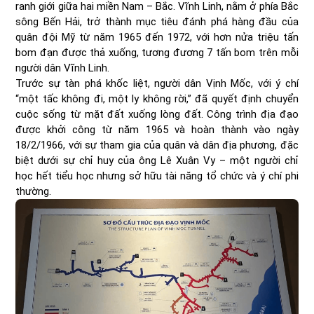
ranh giới giữa hai miền Nam – Bắc. Vĩnh Linh, nằm ở phía Bắc
sông Bến Hải, trở thành mục tiêu đánh phá hàng đầu của
quân đội Mỹ từ năm 1965 đến 1972, với hơn nửa triệu tấn
bom đạn được thả xuống, tương đương 7 tấn bom trên mỗi
người dân Vĩnh Linh.
Trước sự tàn phá khốc liệt, người dân Vịnh Mốc, với ý chí
“một tấc không đi, một ly không rời,” đã quyết định chuyển
cuộc sống từ mặt đất xuống lòng đất. Công trình địa đạo
được khởi công từ năm 1965 và hoàn thành vào ngày
18/2/1966, với sự tham gia của quân và dân địa phương, đặc
biệt dưới sự chỉ huy của ông Lê Xuân Vy – một người chỉ
học hết tiểu học nhưng sở hữu tài năng tổ chức và ý chí phi
thường.