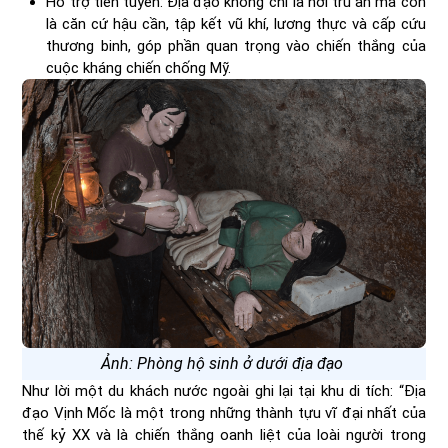
Hỗ trợ tiền tuyến: Địa đạo không chỉ là nơi trú ẩn mà còn
là căn cứ hậu cần, tập kết vũ khí, lương thực và cấp cứu
thương binh, góp phần quan trọng vào chiến thắng của
cuộc kháng chiến chống Mỹ.
Ảnh: Phòng hộ sinh ở dưới địa đạo
Như lời một du khách nước ngoài ghi lại tại khu di tích: “Địa
đạo Vịnh Mốc là một trong những thành tựu vĩ đại nhất của
thế kỷ XX và là chiến thắng oanh liệt của loài người trong