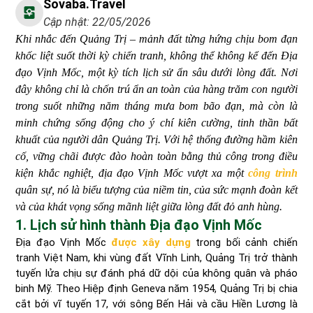
Sovaba.travel
Cập nhật: 22/05/2026
Khi nhắc đến Quảng Trị – mảnh đất từng hứng chịu bom đạn
khốc liệt suốt thời kỳ chiến tranh, không thể không kể đến Địa
đạo Vịnh Mốc, một kỳ tích lịch sử ẩn sâu dưới lòng đất. Nơi
đây không chỉ là chốn trú ẩn an toàn của hàng trăm con người
trong suốt những năm tháng mưa bom bão đạn, mà còn là
minh chứng sống động cho ý chí kiên cường, tinh thần bất
khuất của người dân Quảng Trị. Với hệ thống đường hầm kiên
cố, vững chãi được đào hoàn toàn bằng thủ công trong điều
kiện khắc nghiệt, địa đạo Vịnh Mốc vượt xa một
công trình
quân sự, nó là biểu tượng của niềm tin, của sức mạnh đoàn kết
và của khát vọng sống mãnh liệt giữa lòng đất đỏ anh hùng.
1. Lịch sử hình thành Địa đạo Vịnh Mốc
Địa đạo Vịnh Mốc
được xây dựng
trong bối cảnh chiến
tranh Việt Nam, khi vùng đất Vĩnh Linh, Quảng Trị trở thành
tuyến lửa chịu sự đánh phá dữ dội của không quân và pháo
binh Mỹ. Theo Hiệp định Geneva năm 1954, Quảng Trị bị chia
cắt bởi vĩ tuyến 17, với sông Bến Hải và cầu Hiền Lương là