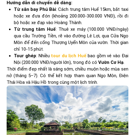
Hướng dẫn di chuyển dễ dàng:
Từ sân bay Phú Bài
: Cách trung tâm Huế 15km, bắt taxi
hoặc xe đưa đón (khoảng 200.000-300.000 VNĐ), rồi đi
bộ hoặc xe đạp vào Hoàng Thành.
Từ trung tâm Huế
: Thuê xe máy (100.000 VNĐ/ngày)
qua cầu Trường Tiền, rẽ vào đường Lê Lợi, qua Cửa Ngọ
Môn để đến cổng Thượng Uyển Môn của vườn. Thời gian
chỉ 10-15 phút.
Tour ghép
: Nhiều
tour du lịch Huế
bao gồm vé vào Đại
Nội (200.000 VNĐ/người lớn), trong đó có
Vườn Cơ Hạ
.
Thời điểm đẹp nhất là sáng sớm, chiều muộn hoặc mùa sen
nở (tháng 5–7). Có thể kết hợp tham quan Ngọ Môn, Điện
Thái Hòa và Hậu Hồ trong cùng một lịch trình.