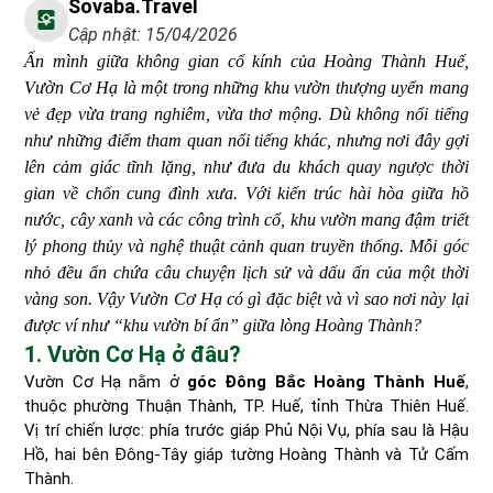
Sovaba.travel
Cập nhật: 15/04/2026
Ẩn mình giữa không gian cổ kính của Hoàng Thành Huế,
Vườn Cơ Hạ là một trong những khu vườn thượng uyển mang
vẻ đẹp vừa trang nghiêm, vừa thơ mộng. Dù không nổi tiếng
như những điểm tham quan nổi tiếng khác, nhưng nơi đây gợi
lên cảm giác tĩnh lặng, như đưa du khách quay ngược thời
gian về chốn cung đình xưa. Với kiến trúc hài hòa giữa hồ
nước, cây xanh và các công trình cổ, khu vườn mang đậm triết
lý phong thủy và nghệ thuật cảnh quan truyền thống. Mỗi góc
nhỏ đều ẩn chứa câu chuyện lịch sử và dấu ấn của một thời
vàng son. Vậy Vườn Cơ Hạ có gì đặc biệt và vì sao nơi này lại
được ví như “khu vườn bí ẩn” giữa lòng Hoàng Thành?
1. Vườn Cơ Hạ ở đâu?
Vườn Cơ Hạ nằm ở
góc Đông Bắc Hoàng Thành Huế
,
thuộc phường Thuận Thành, TP. Huế, tỉnh Thừa Thiên Huế.
Vị trí chiến lược: phía trước giáp Phủ Nội Vụ, phía sau là Hậu
Hồ, hai bên Đông-Tây giáp tường Hoàng Thành và Tử Cấm
Thành.