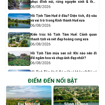
phục đỉnh núi, rừng nguyên sinh & thác
nước tuyệt đẹp
06/08/2026
Hồ Tịnh Tâm Huế ở đâu? Diện tích, độ sâu
và vai trò trong Kinh thành Huế xưa
06/08/2026
Kiến trúc hồ Tịnh Tâm Huế: Cảnh quan
thanh tịnh và nét đẹp hoàng cung xưa
06/08/2026
Hồ Tịnh Tâm mùa sen nở: Khi nào nên đi
để ngắm hoa và chụp ảnh đẹp nhất?
06/08/2026
Hồ Tịnh Tâm Huế: Có mất vé không? Giá vé
& Kinh nghiệm tham quan
ĐIỂM ĐẾN NỔI BẬT
05/08/2026
Có gì chơi ở phá Tam Giang? Top 9 trải
nghiệm nên thử
05/08/2026
Đại Nội Huế
Sông Hương