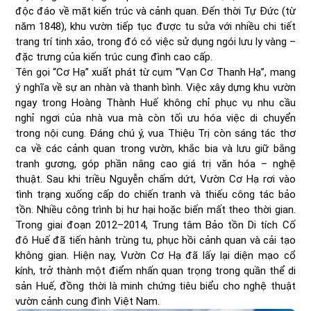
độc đáo về mặt kiến trúc và cảnh quan. Đến thời Tự Đức (từ
năm 1848), khu vườn tiếp tục được tu sửa với nhiều chi tiết
trang trí tinh xảo, trong đó có việc sử dụng ngói lưu ly vàng –
đặc trưng của kiến trúc cung đình cao cấp.
Tên gọi “Cơ Hạ” xuất phát từ cụm “Vạn Cơ Thanh Hạ”, mang
ý nghĩa về sự an nhàn và thanh bình. Việc xây dựng khu vườn
ngay trong Hoàng Thành Huế không chỉ phục vụ nhu cầu
nghỉ ngơi của nhà vua mà còn tối ưu hóa việc di chuyển
trong nội cung. Đáng chú ý, vua Thiệu Trị còn sáng tác thơ
ca về các cảnh quan trong vườn, khắc bia và lưu giữ bằng
tranh gương, góp phần nâng cao giá trị văn hóa – nghệ
thuật. Sau khi triều Nguyễn chấm dứt, Vườn Cơ Hạ rơi vào
tình trạng xuống cấp do chiến tranh và thiếu công tác bảo
tồn. Nhiều công trình bị hư hại hoặc biến mất theo thời gian.
Trong giai đoạn 2012–2014, Trung tâm Bảo tồn Di tích Cố
đô Huế đã tiến hành trùng tu, phục hồi cảnh quan và cải tạo
không gian. Hiện nay, Vườn Cơ Hạ đã lấy lại diện mạo cổ
kính, trở thành một điểm nhấn quan trọng trong quần thể di
sản Huế, đồng thời là minh chứng tiêu biểu cho nghệ thuật
vườn cảnh cung đình Việt Nam.