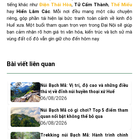
tiếng khác như
Điện Thái Hòa
,
Tử Cấm Thành
,
Thế Miếu
hay
Hiển Lâm Các
. Mỗi nơi đều mang một câu chuyện
riêng, góp phần tái hiện lại bức tranh toàn cảnh về kinh đô
Huế xưa. Một buổi tham quan trọn vẹn trong Đại Nội sẽ giúp
bạn cảm nhận rõ hơn giá trị văn hóa, kiến trúc và lịch sử mà
vùng đất cố đô vẫn gìn giữ cho đến hôm nay.
Bài viết liên quan
Núi Bạch Mã: Vị trí, độ cao và những điều
thú vị về đỉnh núi huyền thoại xứ Huế
06/08/2026
Núi Bạch Mã có gì chơi? Top 5 điểm tham
quan nổi bật không thể bỏ qua
06/08/2026
Trekking núi Bạch Mã: Hành trình chinh