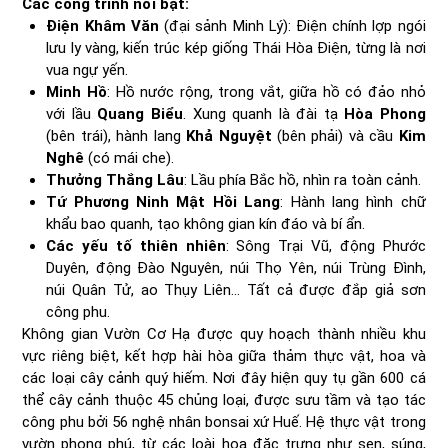
Các công trình nổi bật:
Điện Khâm Văn
(đại sảnh Minh Lý): Điện chính lợp ngói
lưu ly vàng, kiến trúc kép giống Thái Hòa Điện, từng là nơi
vua ngự yến.
Minh Hồ
: Hồ nước rộng, trong vắt, giữa hồ có đảo nhỏ
với lầu
Quang Biểu
. Xung quanh là đài tạ
Hòa Phong
(bên trái), hành lang
Khả Nguyệt
(bên phải) và cầu
Kim
Nghê
(có mái che).
Thưởng Thắng Lâu
: Lầu phía Bắc hồ, nhìn ra toàn cảnh.
Tứ Phương Ninh Mật Hồi Lang
: Hành lang hình chữ
khẩu bao quanh, tạo không gian kín đáo và bí ẩn.
Các yếu tố thiên nhiên
: Sông Trại Vũ, động Phước
Duyên, động Đào Nguyên, núi Thọ Yên, núi Trùng Đình,
núi Quân Tử, ao Thụy Liên… Tất cả được đắp giả sơn
công phu.
Không gian Vườn Cơ Hạ được quy hoạch thành nhiều khu
vực riêng biệt, kết hợp hài hòa giữa thảm thực vật, hoa và
các loại cây cảnh quý hiếm. Nơi đây hiện quy tụ gần 600 cá
thể cây cảnh thuộc 45 chủng loại, được sưu tầm và tạo tác
công phu bởi 56 nghệ nhân bonsai xứ Huế. Hệ thực vật trong
vườn phong phú, từ các loài hoa đặc trưng như sen, súng,