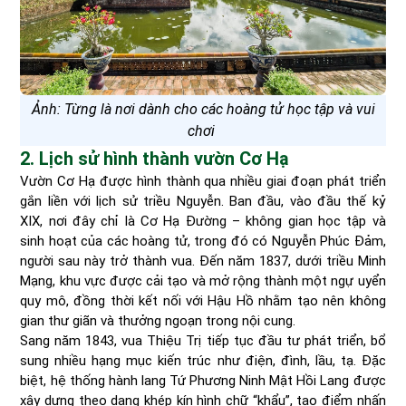
Ảnh: Từng là nơi dành cho các hoàng tử học tập và vui
chơi
2. Lịch sử hình thành vườn Cơ Hạ
Vườn Cơ Hạ được hình thành qua nhiều giai đoạn phát triển
gắn liền với lịch sử triều Nguyễn. Ban đầu, vào đầu thế kỷ
XIX, nơi đây chỉ là Cơ Hạ Đường – không gian học tập và
sinh hoạt của các hoàng tử, trong đó có Nguyễn Phúc Đảm,
người sau này trở thành vua. Đến năm 1837, dưới triều Minh
Mạng, khu vực được cải tạo và mở rộng thành một ngự uyển
quy mô, đồng thời kết nối với Hậu Hồ nhằm tạo nên không
gian thư giãn và thưởng ngoạn trong nội cung.
Sang năm 1843, vua Thiệu Trị tiếp tục đầu tư phát triển, bổ
sung nhiều hạng mục kiến trúc như điện, đình, lầu, tạ. Đặc
biệt, hệ thống hành lang Tứ Phương Ninh Mật Hồi Lang được
xây dựng theo dạng khép kín hình chữ “khẩu”, tạo điểm nhấn