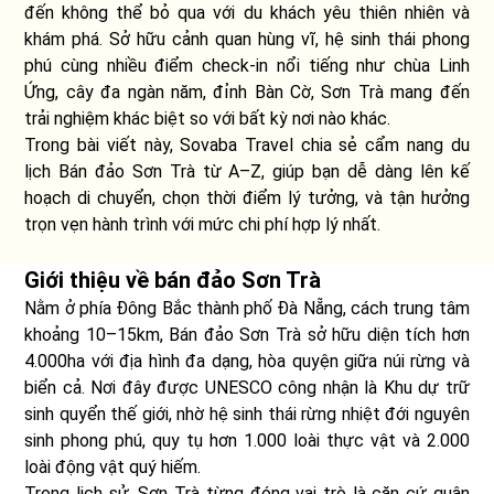
đến không thể bỏ qua với du khách yêu thiên nhiên và
khám phá. Sở hữu cảnh quan hùng vĩ, hệ sinh thái phong
phú cùng nhiều điểm check-in nổi tiếng như chùa Linh
Ứng, cây đa ngàn năm, đỉnh Bàn Cờ, Sơn Trà mang đến
trải nghiệm khác biệt so với bất kỳ nơi nào khác.
Trong bài viết này, Sovaba Travel chia sẻ cẩm nang du
lịch Bán đảo Sơn Trà từ A–Z, giúp bạn dễ dàng lên kế
hoạch di chuyển, chọn thời điểm lý tưởng, và tận hưởng
trọn vẹn hành trình với mức chi phí hợp lý nhất.
Giới thiệu về bán đảo Sơn Trà
Nằm ở phía Đông Bắc thành phố Đà Nẵng, cách trung tâm
khoảng 10–15km, Bán đảo Sơn Trà sở hữu diện tích hơn
4.000ha với địa hình đa dạng, hòa quyện giữa núi rừng và
biển cả. Nơi đây được UNESCO công nhận là Khu dự trữ
sinh quyển thế giới, nhờ hệ sinh thái rừng nhiệt đới nguyên
sinh phong phú, quy tụ hơn 1.000 loài thực vật và 2.000
loài động vật quý hiếm.
Trong lịch sử, Sơn Trà từng đóng vai trò là căn cứ quân