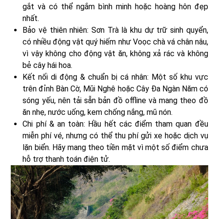
gắt và có thể ngắm bình minh hoặc hoàng hôn đẹp
nhất.
Bảo vệ thiên nhiên: Sơn Trà là khu dự trữ sinh quyển,
có nhiều động vật quý hiếm như Voọc chà vá chân nâu,
vì vậy không cho động vật ăn, không xả rác và không
bẻ cây hái hoa.
Kết nối di động & chuẩn bị cá nhân: Một số khu vực
trên đỉnh Bàn Cờ, Mũi Nghê hoặc Cây Đa Ngàn Năm có
sóng yếu, nên tải sẵn bản đồ offline và mang theo đồ
ăn nhẹ, nước uống, kem chống nắng, mũ nón.
Chi phí & an toàn: Hầu hết các điểm tham quan đều
miễn phí vé, nhưng có thể thu phí gửi xe hoặc dịch vụ
lặn biển. Hãy mang theo tiền mặt vì một số điểm chưa
hỗ trợ thanh toán điện tử.