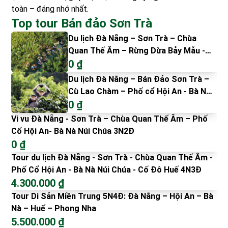
toàn – đáng nhớ nhất.
Top tour Bán đảo Sơn Trà
Du lịch Đà Nẵng – Sơn Trà – Chùa
Quan Thế Âm – Rừng Dừa Bảy Mẫu -
Phố Cổ Hội An - Bà Nà Núi Chúa 3N2Đ
0 ₫
Du lịch Đà Nẵng – Bán Đảo Sơn Trà –
Cù Lao Chàm – Phố cổ Hội An - Bà Nà
Núi Chúa 3N2Đ
0 ₫
Vi vu Đà Nẵng - Sơn Trà – Chùa Quan Thế Âm – Phố
Cổ Hội An- Bà Nà Núi Chúa 3N2Đ
0 ₫
Tour du lịch Đà Nẵng - Sơn Trà - Chùa Quan Thế Âm -
Phố Cổ Hội An - Bà Nà Núi Chúa - Cố Đô Huế 4N3Đ
4.300.000 ₫
Tour Di Sản Miền Trung 5N4Đ: Đà Nẵng – Hội An – Bà
Nà – Huế – Phong Nha
5.500.000 ₫