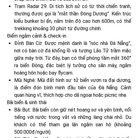
Trạm Radar 29: Di tích lịch sử có từ thời chiến tranh,
thường được gọi là “mắt thần Đông Dương”. Kiến trúc
kiểu bunker bí ẩn, nằm trên độ cao hơn 600m, có thể
trekking khoảng 30 phút từ đường chính.
Điểm ngắm cảnh & check-in
Đỉnh Bàn Cờ: Được mệnh danh là “nóc nhà Đà Nẵng”,
nơi có bàn cờ đá khổng lồ và tượng Lão Tử trầm mặc
giữa mây trời. Từ đây, bạn có thể phóng tầm mắt 360°
ra biển Đông, đặc biệt lý tưởng cho săn mây, ngắm
hoàng hôn hoặc bay flycam.
Mũi Nghê: Mũi đất hình sư tử biển vươn ra đại dương,
là điểm đón bình minh đầu tiên của Đà Nẵng. Cảnh
quan hùng vĩ, thích hợp cho dã ngoại hoặc picnic nhẹ.
Bãi biển & sinh thái
Bãi Bụt: Bãi biển còn giữ nét hoang sơ và yên bình, nổi
tiếng với nước trong vắt và những làng chài nhỏ. Du
khách có thể tham gia lặn ngắm san hô (khoảng
500.000đ/người).