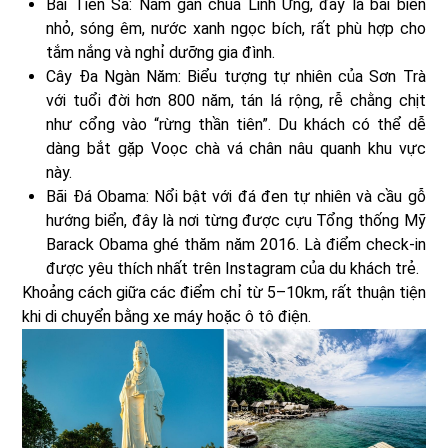
Bãi Tiên Sa: Nằm gần chùa Linh Ứng, đây là bãi biển
nhỏ, sóng êm, nước xanh ngọc bích, rất phù hợp cho
tắm nắng và nghỉ dưỡng gia đình.
Cây Đa Ngàn Năm: Biểu tượng tự nhiên của Sơn Trà
với tuổi đời hơn 800 năm, tán lá rộng, rễ chằng chịt
như cổng vào “rừng thần tiên”. Du khách có thể dễ
dàng bắt gặp Voọc chà vá chân nâu quanh khu vực
này.
Bãi Đá Obama: Nổi bật với đá đen tự nhiên và cầu gỗ
hướng biển, đây là nơi từng được cựu Tổng thống Mỹ
Barack Obama ghé thăm năm 2016. Là điểm check-in
được yêu thích nhất trên Instagram của du khách trẻ.
Khoảng cách giữa các điểm chỉ từ 5–10km, rất thuận tiện
khi di chuyển bằng xe máy hoặc ô tô điện.