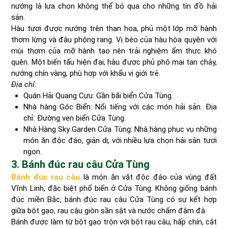
nướng là lựa chọn không thể bỏ qua cho những tín đồ hải
sản.
Hàu tươi được nướng trên than hoa, phủ một lớp mỡ hành
thơm lừng và đậu phộng rang. Vị béo của hàu hòa quyện với
mùi thơm của mỡ hành tạo nên trải nghiệm ẩm thực khó
quên. Một biến tấu hiện đại, hàu được phủ phô mai tan chảy,
nướng chín vàng, phù hợp với khẩu vị giới trẻ.
Địa chỉ:
Quán Hải Quang Cựu: Gần bãi biển Cửa Tùng.
Nhà hàng Góc Biển: Nổi tiếng với các món hải sản. Địa
chỉ: Đường ven biển Cửa Tùng.
Nhà Hàng Sky Garden Cửa Tùng: Nhà hàng phục vụ những
món ăn độc đáo, giản dị, với nhiều lựa chọn hải sản tươi
ngon.
3. Bánh đúc rau câu Cửa Tùng
Bánh đúc rau câu
là món ăn vặt độc đáo của vùng đất
Vĩnh Linh, đặc biệt phổ biến ở Cửa Tùng. Không giống bánh
đúc miền Bắc, bánh đúc rau câu Cửa Tùng có sự kết hợp
giữa bột gạo, rau câu giòn sần sật và nước chấm đậm đà.
Bánh được làm từ bột gạo trộn với bột rau câu, hấp chín, cắt