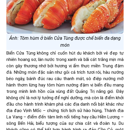
Ảnh: Tôm hùm ở biển Cửa Tùng được chế biến đa dạng
món
Biển Cửa Tùng không chỉ cuốn hút du khách bởi vẻ đẹp tự
nhiên hoang sơ, làn nước trong xanh và bãi cát trắng mịn mà
còn gây thương nhớ bởi hương vị ẩm thực miền Trung đậm
đà. Những món đặc sản như gỏi cá trích tươi rói, hàu nướng
béo ngậy, bánh đúc rau câu thanh mát, sò điệp nướng mỡ
hành thơm lừng hay tôm hùm nướng đậm vị biển đều mang
trong mình linh hồn của vùng đất Quảng Trị nắng gió. Đây
không chỉ là nơi lý tưởng để nghỉ dưỡng, mà còn là điểm khởi
đầu cho hành trình khám phá các địa danh nổi bật khác như
địa đạo Vịnh Mốc – chứng tích lịch sử hào hùng, Thánh địa
La Vang – điểm đến tâm linh nổi tiếng hay cầu Hiền Lương –
sông Bến Hải, biểu tượng của sự chia cắt và đoàn tụ. Du
khách cũng có thể kết hợp hành trình ra đảo Cồn Cỏ, một