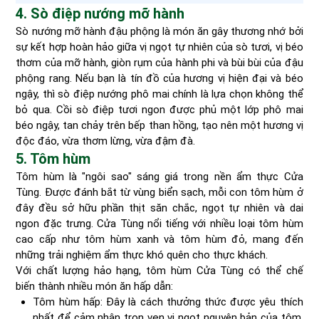
4. Sò điệp nướng mỡ hành
Sò nướng mỡ hành đậu phộng là món ăn gây thương nhớ bởi
sự kết hợp hoàn hảo giữa vị ngọt tự nhiên của sò tươi, vị béo
thơm của mỡ hành, giòn rụm của hành phi và bùi bùi của đậu
phộng rang. Nếu bạn là tín đồ của hương vị hiện đại và béo
ngậy, thì sò điệp nướng phô mai chính là lựa chọn không thể
bỏ qua. Cồi sò điệp tươi ngon được phủ một lớp phô mai
béo ngậy, tan chảy trên bếp than hồng, tạo nên một hương vị
độc đáo, vừa thơm lừng, vừa đậm đà.
5. Tôm hùm
Tôm hùm là "ngôi sao" sáng giá trong nền ẩm thực Cửa
Tùng. Được đánh bắt từ vùng biển sạch, mỗi con tôm hùm ở
đây đều sở hữu phần thịt săn chắc, ngọt tự nhiên và dai
ngon đặc trưng. Cửa Tùng nổi tiếng với nhiều loại tôm hùm
cao cấp như tôm hùm xanh và tôm hùm đỏ, mang đến
những trải nghiệm ẩm thực khó quên cho thực khách.
Với chất lượng hảo hạng, tôm hùm Cửa Tùng có thể chế
biến thành nhiều món ăn hấp dẫn:
Tôm hùm hấp: Đây là cách thưởng thức được yêu thích
nhất để cảm nhận trọn vẹn vị ngọt nguyên bản của tôm.