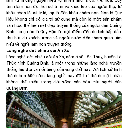
làm từ những nguyên liệu tự nhiên như lá cọ, tre, nứa. Quy
trình làm nón đòi hỏi sự tỉ mỉ và khéo léo của người thợ, từ
khâu chọn lá, xử lý lá, lợp lá đến khâu chằm nón. Nón lá Quy
Hậu không chỉ có giá trị sử dụng mà còn là một sản phẩm
văn hóa, thể hiện nét đẹp truyền thống của người dân Quảng
Bình. Làng nón lá Quy Hậu là một điểm đến du lịch hấp dẫn,
thu hút du khách trong và ngoài nước đến tham quan, tìm
hiểu về nghề làm nón truyền thống.
Làng nghề dệt chiếu cói An Xá
Làng nghề dệt chiếu cói An Xá, nằm ở xã Lộc Thủy, huyện Lệ
Thủy, tỉnh Quảng Bình, là một trong những làng nghề truyền
thống lâu đời và nổi tiếng của vùng đất này. Với lịch sử hình
thành hơn 600 năm, làng nghề này đã trở thành một phần
không thể thiếu trong đời sống văn hóa của người dân
Quảng Bình.