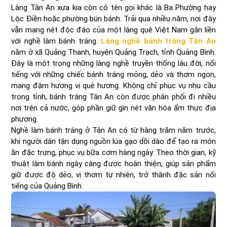
Làng Tân An xưa kia còn có tên gọi khác là Ba Phường hay
Lộc Điền hoặc phường bún bánh. Trải qua nhiều năm, nơi đây
vẫn mang nét độc đáo của một làng quê Việt Nam gắn liền
với nghề làm bánh tráng.
Làng nghề bánh tráng Tân An
nằm ở xã Quảng Thanh, huyện Quảng Trạch, tỉnh Quảng Bình.
Đây là một trong những làng nghề truyền thống lâu đời, nổi
tiếng với những chiếc bánh tráng mỏng, dẻo và thơm ngon,
mang đậm hương vị quê hương. Không chỉ phục vụ nhu cầu
trong tỉnh, bánh tráng Tân An còn được phân phối đi nhiều
nơi trên cả nước, góp phần giữ gìn nét văn hóa ẩm thực địa
phương.
Nghề làm bánh tráng ở Tân An có từ hàng trăm năm trước,
khi người dân tận dụng nguồn lúa gạo dồi dào để tạo ra món
ăn đặc trưng, phục vụ bữa cơm hàng ngày. Theo thời gian, kỹ
thuật làm bánh ngày càng được hoàn thiện, giúp sản phẩm
giữ được độ dẻo, vị thơm tự nhiên, trở thành đặc sản nổi
tiếng của Quảng Bình.