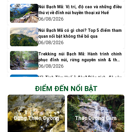
Núi Bạch Mã: Vị trí, độ cao và những điều
thú vị về đỉnh núi huyền thoại xứ Huế
06/08/2026
Núi Bạch Mã có gì chơi? Top 5 điểm tham
quan nổi bật không thể bỏ qua
06/08/2026
Trekking núi Bạch Mã: Hành trình chinh
phục đỉnh núi, rừng nguyên sinh & thác
nước tuyệt đẹp
06/08/2026
Hồ Tịnh Tâm Huế ở đâu? Diện tích, độ sâu
và vai trò trong Kinh thành Huế xưa
ĐIỂM ĐẾN NỔI BẬT
06/08/2026
Kiến trúc hồ Tịnh Tâm Huế: Cảnh quan
thanh tịnh và nét đẹp hoàng cung xưa
06/08/2026
Động Thiên Đường
Thác Dương Cầm
Hồ Tịnh Tâm mùa sen nở: Khi nào nên đi
để ngắm hoa và chụp ảnh đẹp nhất?