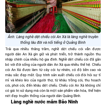
Ảnh: Làng nghề dệt chiếu cói An Xá là làng nghề truyền
thống lâu đời và nổi tiếng ở Quảng Bình
Trải qua nhiều thăng trầm, nghề dệt chiếu cói vẫn được
người dân An Xá gìn giữ và phát triển, trở thành nguồn thu
nhập chính của nhiều hộ gia đình. Nghề dệt chiếu cói đã gắn
bó với đời sống của người dân An Xá qua nhiều thế hệ. Chiếu
cói An Xá được làm từ cây cói tự nhiên, có độ bền cao và
màu sắc đẹp mắt. Quy trình sản xuất chiếu cói đòi hỏi sự tỉ
mỉ và khéo léo của người thợ, từ khâu trồng cói, thu hoạch
cói, phơi cói, đến khâu dệt chiếu. Chiếu cói An Xá không chỉ
có giá trị sử dụng mà còn là một sản phẩm văn hóa, thể hiện
nét đẹp truyền thống của người dân Quảng Bình.
Làng nghề nước mắm Bảo Ninh