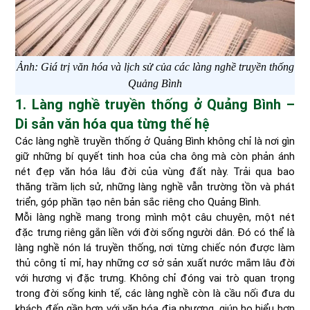
Ảnh: Giá trị văn hóa và lịch sử của các làng nghề truyền thống
Quảng Bình
1. Làng nghề truyền thống ở Quảng Bình –
Di sản văn hóa qua từng thế hệ
Các làng nghề truyền thống ở Quảng Bình không chỉ là nơi gìn
giữ những bí quyết tinh hoa của cha ông mà còn phản ánh
nét đẹp văn hóa lâu đời của vùng đất này. Trải qua bao
thăng trầm lịch sử, những làng nghề vẫn trường tồn và phát
triển, góp phần tạo nên bản sắc riêng cho Quảng Bình.
Mỗi làng nghề mang trong mình một câu chuyện, một nét
đặc trưng riêng gắn liền với đời sống người dân. Đó có thể là
làng nghề nón lá truyền thống, nơi từng chiếc nón được làm
thủ công tỉ mỉ, hay những cơ sở sản xuất nước mắm lâu đời
với hương vị đặc trưng. Không chỉ đóng vai trò quan trọng
trong đời sống kinh tế, các làng nghề còn là cầu nối đưa du
khách đến gần hơn với văn hóa địa phương, giúp họ hiểu hơn