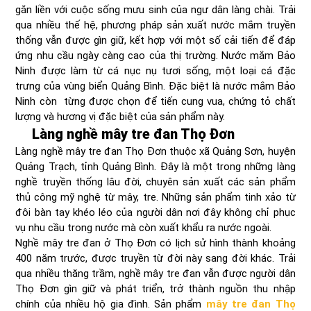
gắn liền với cuộc sống mưu sinh của ngư dân làng chài. Trải
qua nhiều thế hệ, phương pháp sản xuất nước mắm truyền
thống vẫn được gìn giữ, kết hợp với một số cải tiến để đáp
ứng nhu cầu ngày càng cao của thị trường. Nước mắm Bảo
Ninh được làm từ cá nục nụ tươi sống, một loại cá đặc
trưng của vùng biển Quảng Bình. Đặc biệt là nước mắm Bảo
Ninh còn từng được chọn để tiến cung vua, chứng tỏ chất
lượng và hương vị đặc biệt của sản phẩm này.
Làng nghề mây tre đan Thọ Đơn
Làng nghề mây tre đan Thọ Đơn thuộc xã Quảng Sơn, huyện
Quảng Trạch, tỉnh Quảng Bình. Đây là một trong những làng
nghề truyền thống lâu đời, chuyên sản xuất các sản phẩm
thủ công mỹ nghệ từ mây, tre. Những sản phẩm tinh xảo từ
đôi bàn tay khéo léo của người dân nơi đây không chỉ phục
vụ nhu cầu trong nước mà còn xuất khẩu ra nước ngoài.
Nghề mây tre đan ở Thọ Đơn có lịch sử hình thành khoảng
400 năm trước, được truyền từ đời này sang đời khác. Trải
qua nhiều thăng trầm, nghề mây tre đan vẫn được người dân
Thọ Đơn gìn giữ và phát triển, trở thành nguồn thu nhập
chính của nhiều hộ gia đình. Sản phẩm
mây tre đan Thọ