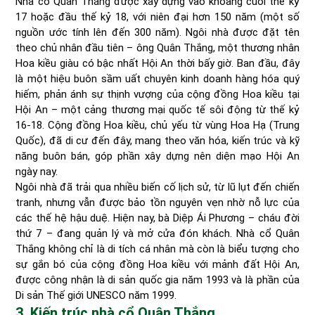
Nhà cổ Quân Thắng được xây dựng vào khoảng cuối thế kỷ
17 hoặc đầu thế kỷ 18, với niên đại hơn 150 năm (một số
nguồn ước tính lên đến 300 năm). Ngôi nhà được đặt tên
theo chủ nhân đầu tiên – ông Quân Thắng, một thương nhân
Hoa kiều giàu có bậc nhất Hội An thời bấy giờ. Ban đầu, đây
là một hiệu buôn sầm uất chuyên kinh doanh hàng hóa quý
hiếm, phản ánh sự thịnh vượng của cộng đồng Hoa kiều tại
Hội An – một cảng thương mại quốc tế sôi động từ thế kỷ
16-18. Cộng đồng Hoa kiều, chủ yếu từ vùng Hoa Hạ (Trung
Quốc), đã di cư đến đây, mang theo văn hóa, kiến trúc và kỹ
năng buôn bán, góp phần xây dựng nên diện mạo Hội An
ngày nay.
Ngôi nhà đã trải qua nhiều biến cố lịch sử, từ lũ lụt đến chiến
tranh, nhưng vẫn được bảo tồn nguyên vẹn nhờ nỗ lực của
các thế hệ hậu duệ. Hiện nay, bà Diệp Ái Phương – cháu đời
thứ 7 – đang quản lý và mở cửa đón khách. Nhà cổ Quân
Thắng không chỉ là di tích cá nhân mà còn là biểu tượng cho
sự gắn bó của cộng đồng Hoa kiều với mảnh đất Hội An,
được công nhận là di sản quốc gia năm 1993 và là phần của
Di sản Thế giới UNESCO năm 1999.
3. Kiến trúc nhà cổ Quân Thắng