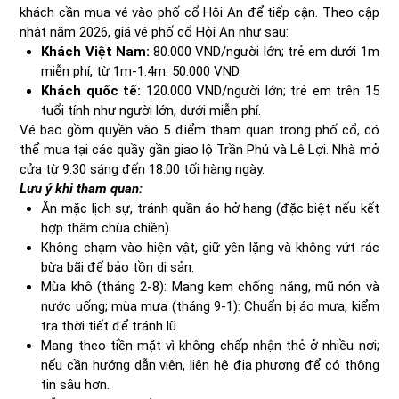
khách cần mua vé vào phố cổ Hội An để tiếp cận. Theo cập
nhật năm 2026, giá vé phố cổ Hội An như sau:
Khách Việt Nam:
80.000 VND/người lớn; trẻ em dưới 1m
miễn phí, từ 1m-1.4m: 50.000 VND.
Khách quốc tế:
120.000 VND/người lớn; trẻ em trên 15
tuổi tính như người lớn, dưới miễn phí.
Vé bao gồm quyền vào 5 điểm tham quan trong phố cổ, có
thể mua tại các quầy gần giao lộ Trần Phú và Lê Lợi. Nhà mở
cửa từ 9:30 sáng đến 18:00 tối hàng ngày.
Lưu ý khi tham quan:
Ăn mặc lịch sự, tránh quần áo hở hang (đặc biệt nếu kết
hợp thăm chùa chiền).
Không chạm vào hiện vật, giữ yên lặng và không vứt rác
bừa bãi để bảo tồn di sản.
Mùa khô (tháng 2-8): Mang kem chống nắng, mũ nón và
nước uống; mùa mưa (tháng 9-1): Chuẩn bị áo mưa, kiểm
tra thời tiết để tránh lũ.
Mang theo tiền mặt vì không chấp nhận thẻ ở nhiều nơi;
nếu cần hướng dẫn viên, liên hệ địa phương để có thông
tin sâu hơn.