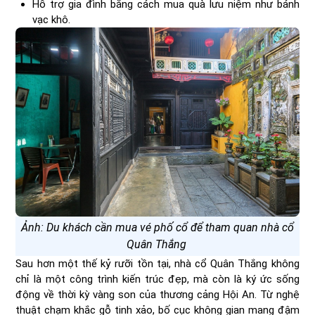
Hỗ trợ gia đình bằng cách mua quà lưu niệm như bánh
vạc khô.
Ảnh: Du khách cần mua vé phố cổ để tham quan nhà cổ
Quân Thắng
Sau hơn một thế kỷ rưỡi tồn tại, nhà cổ Quân Thắng không
chỉ là một công trình kiến trúc đẹp, mà còn là ký ức sống
động về thời kỳ vàng son của thương cảng Hội An. Từ nghệ
thuật chạm khắc gỗ tinh xảo, bố cục không gian mang đậm