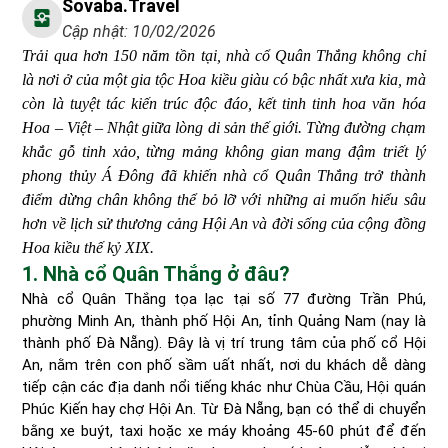
Sovaba.travel
Cập nhật: 10/02/2026
Trải qua hơn 150 năm tồn tại, nhà cổ Quân Thắng không chỉ
là nơi ở của một gia tộc Hoa kiều giàu có bậc nhất xưa kia, mà
còn là tuyệt tác kiến trúc độc đáo, kết tinh tinh hoa văn hóa
Hoa – Việt – Nhật giữa lòng di sản thế giới. Từng đường chạm
khắc gỗ tinh xảo, từng mảng không gian mang đậm triết lý
phong thủy Á Đông đã khiến nhà cổ Quân Thắng trở thành
điểm dừng chân không thể bỏ lỡ với những ai muốn hiểu sâu
hơn về lịch sử thương cảng Hội An và đời sống của cộng đồng
Hoa kiều thế kỷ XIX.
1. Nhà cổ Quân Thắng ở đâu?
Nhà cổ Quân Thắng tọa lạc tại số 77 đường Trần Phú,
phường Minh An, thành phố Hội An, tỉnh Quảng Nam (nay là
thành phố Đà Nẵng). Đây là vị trí trung tâm của phố cổ Hội
An, nằm trên con phố sầm uất nhất, nơi du khách dễ dàng
tiếp cận các địa danh nổi tiếng khác như Chùa Cầu, Hội quán
Phúc Kiến hay chợ Hội An. Từ Đà Nẵng, bạn có thể di chuyển
bằng xe buýt, taxi hoặc xe máy khoảng 45-60 phút để đến