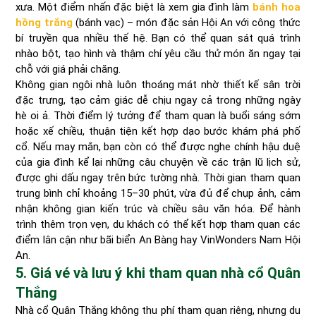
xưa. Một điểm nhấn đặc biệt là xem gia đình làm
bánh hoa
hồng trắng
(bánh vạc) – món đặc sản Hội An với công thức
bí truyền qua nhiều thế hệ. Bạn có thể quan sát quá trình
nhào bột, tạo hình và thậm chí yêu cầu thử món ăn ngay tại
chỗ với giá phải chăng.
Không gian ngôi nhà luôn thoáng mát nhờ thiết kế sân trời
đặc trưng, tạo cảm giác dễ chịu ngay cả trong những ngày
hè oi ả. Thời điểm lý tưởng để tham quan là buổi sáng sớm
hoặc xế chiều, thuận tiện kết hợp dạo bước khám phá phố
cổ. Nếu may mắn, bạn còn có thể được nghe chính hậu duệ
của gia đình kể lại những câu chuyện về các trận lũ lịch sử,
được ghi dấu ngay trên bức tường nhà. Thời gian tham quan
trung bình chỉ khoảng 15–30 phút, vừa đủ để chụp ảnh, cảm
nhận không gian kiến trúc và chiều sâu văn hóa. Để hành
trình thêm trọn vẹn, du khách có thể kết hợp tham quan các
điểm lân cận như bãi biển An Bàng hay VinWonders Nam Hội
An.
5. Giá vé và lưu ý khi tham quan nhà cổ Quân
Thắng
Nhà cổ Quân Thắng không thu phí tham quan riêng, nhưng du