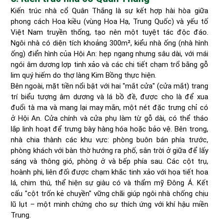
Kiến trúc nhà cổ Quân Thắng là sự kết hợp hài hòa giữa
phong cách Hoa kiều (vùng Hoa Hạ, Trung Quốc) và yếu tố
Việt Nam truyền thống, tạo nên một tuyệt tác độc đáo.
Ngôi nhà có diện tích khoảng 300m², kiểu nhà ống (nhà hình
ống) điển hình của Hội An: hẹp ngang nhưng sâu dài, với mái
ngói âm dương lợp tinh xảo và các chi tiết chạm trổ bằng gỗ
lim quý hiếm do thợ làng Kim Bồng thực hiện.
Bên ngoài, mặt tiền nổi bật với hai "mắt cửa" (cửa mắt) trang
trí biểu tượng âm dương và lá bồ đề, được cho là để xua
đuổi tà ma và mang lại may mắn, một nét đặc trưng chỉ có
ở Hội An. Cửa chính và cửa phụ làm từ gỗ dài, có thể tháo
lắp linh hoạt để trưng bày hàng hóa hoặc bảo vệ. Bên trong,
nhà chia thành các khu vực: phòng buôn bán phía trước,
phòng khách với bàn thờ hướng ra phố, sân trời ở giữa để lấy
sáng và thông gió, phòng ở và bếp phía sau. Các cột trụ,
hoành phi, liên đối được chạm khắc tinh xảo với họa tiết hoa
lá, chim thú, thể hiện sự giàu có và thẩm mỹ Đông Á. Kết
cấu "cột trốn kẻ chuyền" vững chãi giúp ngôi nhà chống chịu
lũ lụt – một minh chứng cho sự thích ứng với khí hậu miền
Trung.