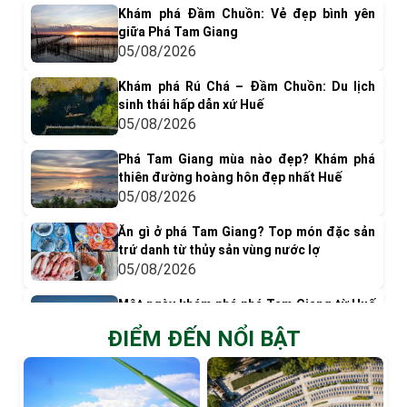
Khám phá Đầm Chuồn: Vẻ đẹp bình yên
giữa Phá Tam Giang
05/08/2026
Khám phá Rú Chá – Đầm Chuồn: Du lịch
sinh thái hấp dẫn xứ Huế
05/08/2026
Phá Tam Giang mùa nào đẹp? Khám phá
thiên đường hoàng hôn đẹp nhất Huế
05/08/2026
Ăn gì ở phá Tam Giang? Top món đặc sản
trứ danh từ thủy sản vùng nước lợ
05/08/2026
Một ngày khám phá phá Tam Giang từ Huế
– Lịch trình chi tiết & gợi ý hấp dẫn
ĐIỂM ĐẾN NỔI BẬT
05/08/2026
Lịch sử hình thành chợ Đông Ba và dấu ấn
hơn 100 năm của khu chợ cổ xứ kinh kỳ