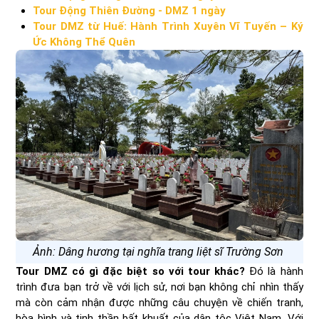
Tour Động Thiên Đường - DMZ 1 ngày
Tour DMZ từ Huế: Hành Trình Xuyên Vĩ Tuyến – Ký
Ức Không Thể Quên
Ảnh: Dâng hương tại nghĩa trang liệt sĩ Trường Sơn
Tour DMZ có gì đặc biệt so với tour khác?
Đó là hành
trình đưa bạn trở về với lịch sử, nơi bạn không chỉ nhìn thấy
mà còn cảm nhận được những câu chuyện về chiến tranh,
hòa bình và tinh thần bất khuất của dân tộc Việt Nam. Với