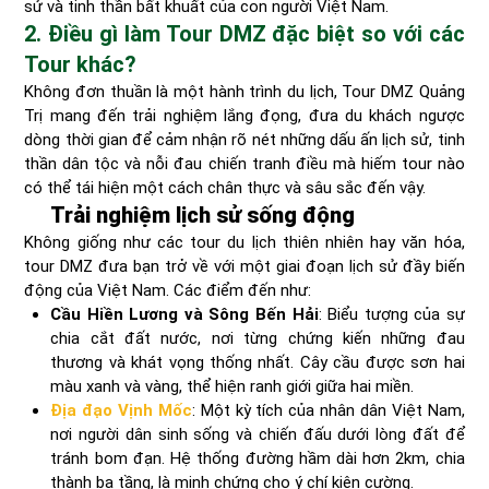
sử và tinh thần bất khuất của con người Việt Nam.
2. Điều gì làm Tour DMZ đặc biệt so với các
Tour khác?
Không đơn thuần là một hành trình du lịch, Tour DMZ Quảng
Trị mang đến trải nghiệm lắng đọng, đưa du khách ngược
dòng thời gian để cảm nhận rõ nét những dấu ấn lịch sử, tinh
thần dân tộc và nỗi đau chiến tranh điều mà hiếm tour nào
có thể tái hiện một cách chân thực và sâu sắc đến vậy.
Trải nghiệm lịch sử sống động
Không giống như các tour du lịch thiên nhiên hay văn hóa,
tour DMZ đưa bạn trở về với một giai đoạn lịch sử đầy biến
động của Việt Nam. Các điểm đến như:
Cầu Hiền Lương và Sông Bến Hải
: Biểu tượng của sự
chia cắt đất nước, nơi từng chứng kiến những đau
thương và khát vọng thống nhất. Cây cầu được sơn hai
màu xanh và vàng, thể hiện ranh giới giữa hai miền.
Địa đạo Vịnh Mốc
: Một kỳ tích của nhân dân Việt Nam,
nơi người dân sinh sống và chiến đấu dưới lòng đất để
tránh bom đạn. Hệ thống đường hầm dài hơn 2km, chia
thành ba tầng, là minh chứng cho ý chí kiên cường.