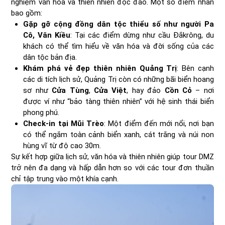
nghiệm văn hóa và thiên nhiên độc đáo. Một số điểm nhấn
bao gồm:
Gặp gỡ cộng đồng dân tộc thiểu số như người Pa
Cô, Vân Kiều
: Tại các điểm dừng như cầu Đắkrông, du
khách có thể tìm hiểu về văn hóa và đời sống của các
dân tộc bản địa.
Khám phá vẻ đẹp thiên nhiên Quảng Trị
: Bên cạnh
các di tích lịch sử, Quảng Trị còn có những bãi biển hoang
sơ như
Cửa Tùng
,
Cửa Việt
, hay đảo
Cồn Cỏ
– nơi
được ví như “bảo tàng thiên nhiên” với hệ sinh thái biển
phong phú.
Check-in tại Mũi Trèo
: Một điểm đến mới nổi, nơi bạn
có thể ngắm toàn cảnh biển xanh, cát trắng và núi non
hùng vĩ từ độ cao 30m.
Sự kết hợp giữa lịch sử, văn hóa và thiên nhiên giúp tour DMZ
trở nên đa dạng và hấp dẫn hơn so với các tour đơn thuần
chỉ tập trung vào một khía cạnh.