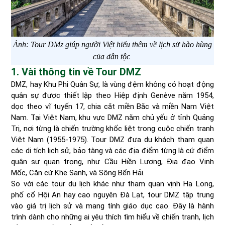
Ảnh: Tour DMz giúp người Việt hiểu thêm về lịch sử hào hùng
của dân tộc
1. Vài thông tin về Tour DMZ
DMZ, hay Khu Phi Quân Sự, là vùng đệm không có hoạt động
quân sự được thiết lập theo Hiệp định Genève năm 1954,
dọc theo vĩ tuyến 17, chia cắt miền Bắc và miền Nam Việt
Nam. Tại Việt Nam, khu vực DMZ nằm chủ yếu ở tỉnh Quảng
Trị, nơi từng là chiến trường khốc liệt trong cuộc chiến tranh
Việt Nam (1955-1975). Tour DMZ đưa du khách tham quan
các di tích lịch sử, bảo tàng và các địa điểm từng là cứ điểm
quân sự quan trọng, như Cầu Hiền Lương, Địa đạo Vịnh
Mốc, Căn cứ Khe Sanh, và Sông Bến Hải.
So với các tour du lịch khác như tham quan vịnh Hạ Long,
phố cổ Hội An hay cao nguyên Đà Lạt, tour DMZ tập trung
vào giá trị lịch sử và mang tính giáo dục cao. Đây là hành
trình dành cho những ai yêu thích tìm hiểu về chiến tranh, lịch