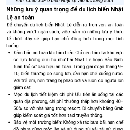
Ảnh: Chèo SUP ở biển Nhật Lệ vào lúc sáng sớm
Những lưu ý quan trọng để du lịch biển Nhật
Lệ an toàn
Để chuyến du lịch biển Nhật Lệ diễn ra trọn vẹn, an toàn
và không vượt ngân sách, việc nắm rõ những lưu ý thực
tế dưới đây sẽ giúp bạn chủ động hơn trong mọi tình
huống:
Đảm bảo an toàn khi tắm biển: Chỉ nên tắm tại khu vực
có lực lượng cứu hộ như bãi Nhật Lệ hoặc Bảo Ninh,
tuân thủ cờ báo hiệu an toàn. Trong giai đoạn tháng 9–
10, biển thường có sóng lớn, cần hạn chế xuống nước.
Với trẻ em, nên trang bị phao bơi và luôn có người lớn
giám sát.
Mẹo du lịch tiết kiệm chi phí: Ưu tiên ăn uống tại các
quán địa phương, chi phí thường thấp hơn khoảng 40–
50% so với nhà hàng trong resort. Di chuyển bằng Grab
giúp kiểm soát giá tốt hơn taxi truyền thống.
Bảo vệ môi trường biển: Không xả rác bừa bãi, hạn chế
đồ nhựa dùng một lần và sử dụng túi vải tái sử dụng.