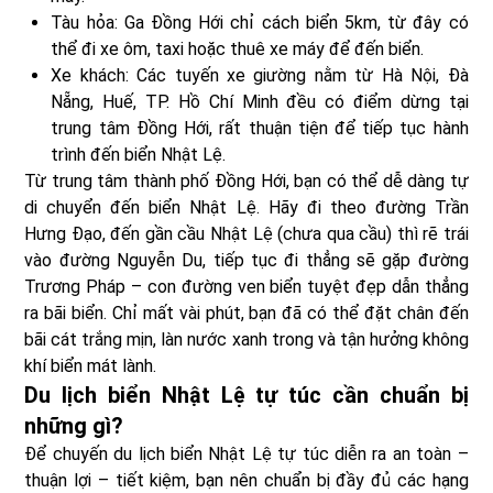
Tàu hỏa: Ga Đồng Hới chỉ cách biển 5km, từ đây có
thể đi xe ôm, taxi hoặc thuê xe máy để đến biển.
Xe khách: Các tuyến xe giường nằm từ Hà Nội, Đà
Nẵng, Huế, TP. Hồ Chí Minh đều có điểm dừng tại
trung tâm Đồng Hới, rất thuận tiện để tiếp tục hành
trình đến biển Nhật Lệ.
Từ trung tâm thành phố Đồng Hới, bạn có thể dễ dàng tự
di chuyển đến biển Nhật Lệ. Hãy đi theo đường Trần
Hưng Đạo, đến gần cầu Nhật Lệ (chưa qua cầu) thì rẽ trái
vào đường Nguyễn Du, tiếp tục đi thẳng sẽ gặp đường
Trương Pháp – con đường ven biển tuyệt đẹp dẫn thẳng
ra bãi biển. Chỉ mất vài phút, bạn đã có thể đặt chân đến
bãi cát trắng mịn, làn nước xanh trong và tận hưởng không
khí biển mát lành.
Du lịch biển Nhật Lệ tự túc cần chuẩn bị
những gì?
Để chuyến du lịch biển Nhật Lệ tự túc diễn ra an toàn –
thuận lợi – tiết kiệm, bạn nên chuẩn bị đầy đủ các hạng