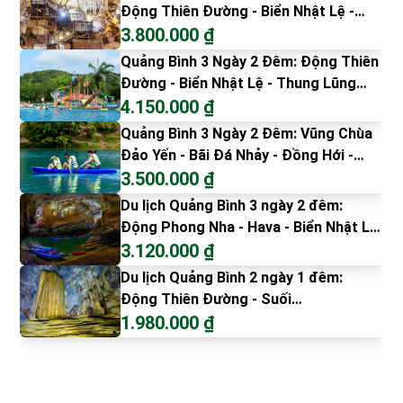
Động Thiên Đường - Biển Nhật Lệ -
Sông Chày hang Tối - Đồi Cát Quang
3.800.000 ₫
Phú - Vũng Chùa Đảo Yến - Bãi Đá
Quảng Bình 3 Ngày 2 Đêm: Động Thiên
Nhảy
Đường - Biển Nhật Lệ - Thung Lũng
Hava - Đồi Cát Quang Phú - Bang
4.150.000 ₫
Onsen Resort
Quảng Bình 3 Ngày 2 Đêm: Vũng Chùa
Đảo Yến - Bãi Đá Nhảy - Đồng Hới -
Thung lũng Hava - Biển Nhật Lệ - Đồi
3.500.000 ₫
cát Quang Phú
Du lịch Quảng Bình 3 ngày 2 đêm:
Động Phong Nha - Hava - Biển Nhật Lệ
- Vũng Chùa Đảo Yến - Bãi Đá Nhảy -
3.120.000 ₫
Cồn Cát Quang Phú
Du lịch Quảng Bình 2 ngày 1 đêm:
Động Thiên Đường - Suối
Moọc/Hava/Sông Chày Hang Tối/Ozo
1.980.000 ₫
Park - Biển Nhật Lệ - Vũng Chùa Đảo
Yến