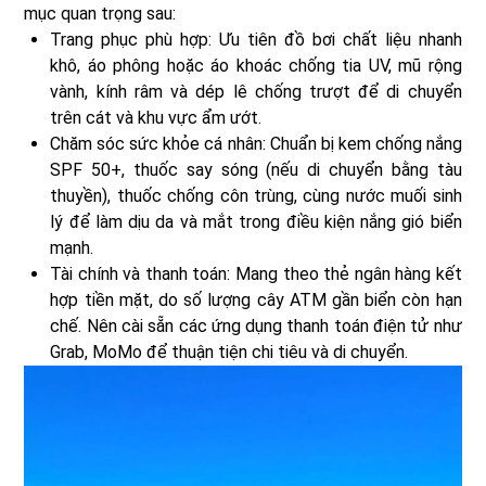
mục quan trọng sau:
Trang phục phù hợp: Ưu tiên đồ bơi chất liệu nhanh
khô, áo phông hoặc áo khoác chống tia UV, mũ rộng
vành, kính râm và dép lê chống trượt để di chuyển
trên cát và khu vực ẩm ướt.
Chăm sóc sức khỏe cá nhân: Chuẩn bị kem chống nắng
SPF 50+, thuốc say sóng (nếu di chuyển bằng tàu
thuyền), thuốc chống côn trùng, cùng nước muối sinh
lý để làm dịu da và mắt trong điều kiện nắng gió biển
mạnh.
Tài chính và thanh toán: Mang theo thẻ ngân hàng kết
hợp tiền mặt, do số lượng cây ATM gần biển còn hạn
chế. Nên cài sẵn các ứng dụng thanh toán điện tử như
Grab, MoMo để thuận tiện chi tiêu và di chuyển.