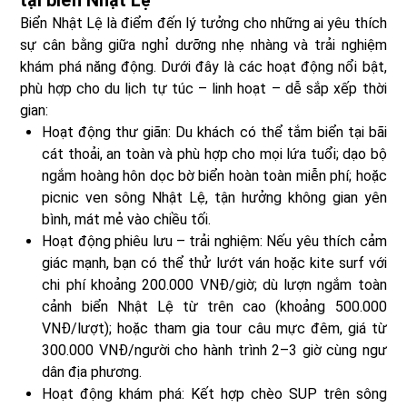
Biển Nhật Lệ là điểm đến lý tưởng cho những ai yêu thích
sự cân bằng giữa nghỉ dưỡng nhẹ nhàng và trải nghiệm
khám phá năng động. Dưới đây là các hoạt động nổi bật,
phù hợp cho du lịch tự túc – linh hoạt – dễ sắp xếp thời
gian:
Hoạt động thư giãn: Du khách có thể tắm biển tại bãi
cát thoải, an toàn và phù hợp cho mọi lứa tuổi; dạo bộ
ngắm hoàng hôn dọc bờ biển hoàn toàn miễn phí; hoặc
picnic ven sông Nhật Lệ, tận hưởng không gian yên
bình, mát mẻ vào chiều tối.
Hoạt động phiêu lưu – trải nghiệm: Nếu yêu thích cảm
giác mạnh, bạn có thể thử lướt ván hoặc kite surf với
chi phí khoảng 200.000 VNĐ/giờ; dù lượn ngắm toàn
cảnh biển Nhật Lệ từ trên cao (khoảng 500.000
VNĐ/lượt); hoặc tham gia tour câu mực đêm, giá từ
300.000 VNĐ/người cho hành trình 2–3 giờ cùng ngư
dân địa phương.
Hoạt động khám phá: Kết hợp chèo SUP trên sông