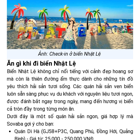
Ảnh: Check-in ở biển Nhật Lệ
Ăn gì khi đi biển Nhật Lệ
Biển Nhật Lệ không chỉ nổi tiếng với cảnh đẹp hoang sơ
mà còn là thiên đường ẩm thực dành cho những tín đồ
yêu thích hải sản tươi sống. Các quán hải sản ven biển
luôn sẵn sàng phục vụ du khách với nguyên liệu tươi ngon,
được đánh bắt ngay trong ngày, mang đến hương vị biển
cả tròn đầy trong từng món ăn.
Dưới đây là một số quán hải sản ngon, giá hợp lý mà
Sovaba gợi ý cho bạn:
Quán Dì Hà (GJ58+P3C, Quang Phú, Đồng Hới, Quảng
Bình) - Giá từ: 25.000 - 250.000 VNĐ