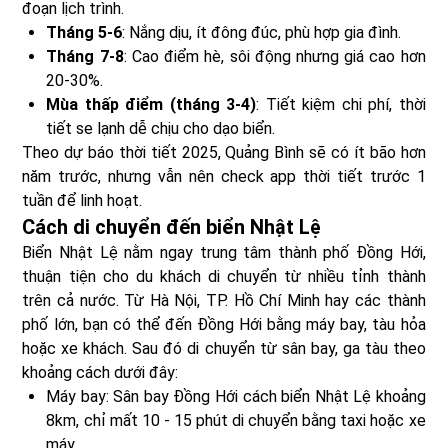
đoạn lịch trình.
Tháng 5-6
: Nắng dịu, ít đông đúc, phù hợp gia đình.
Tháng 7-8
: Cao điểm hè, sôi động nhưng giá cao hơn
20-30%.
Mùa thấp điểm (tháng 3-4)
: Tiết kiệm chi phí, thời
tiết se lạnh dễ chịu cho dạo biển.
Theo dự báo thời tiết 2025, Quảng Bình sẽ có ít bão hơn
năm trước, nhưng vẫn nên check app thời tiết trước 1
tuần để linh hoạt.
Cách di chuyển đến biển Nhật Lệ
Biển Nhật Lệ nằm ngay trung tâm thành phố Đồng Hới,
thuận tiện cho du khách di chuyển từ nhiều tỉnh thành
trên cả nước. Từ Hà Nội, TP. Hồ Chí Minh hay các thành
phố lớn, bạn có thể đến Đồng Hới bằng máy bay, tàu hỏa
hoặc xe khách. Sau đó di chuyển từ sân bay, ga tàu theo
khoảng cách dưới đây:
Máy bay: Sân bay Đồng Hới cách biển Nhật Lệ khoảng
8km, chỉ mất 10 - 15 phút di chuyển bằng taxi hoặc xe
máy.