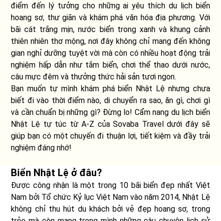
điểm đến lý tưởng cho những ai yêu thích du lịch biển
hoang sơ, thư giãn và khám phá văn hóa địa phương. Với
bãi cát trắng mịn, nước biển trong xanh và khung cảnh
thiên nhiên thơ mộng, nơi đây không chỉ mang đến không
gian nghỉ dưỡng tuyệt vời mà còn có nhiều hoạt động trải
nghiệm hấp dẫn như tắm biển, chơi thể thao dưới nước,
câu mực đêm và thưởng thức hải sản tươi ngon.
Bạn muốn tự mình khám phá biển Nhật Lệ nhưng chưa
biết đi vào thời điểm nào, di chuyển ra sao, ăn gì, chơi gì
và cần chuẩn bị những gì? Đừng lo! Cẩm nang du lịch biển
Nhật Lệ tự túc từ A-Z của Sovaba Travel dưới đây sẽ
giúp bạn có một chuyến đi thuận lợi, tiết kiệm và đầy trải
nghiệm đáng nhớ!
Biển Nhật Lệ ở đâu?
Được công nhận là một trong 10 bãi biển đẹp nhất Việt
Nam bởi Tổ chức Kỷ lục Việt Nam vào năm 2014, Nhật Lệ
không chỉ thu hút du khách bởi vẻ đẹp hoang sơ, trong
trẻo mà còn mang trong mình những câu chuyện lịch sử