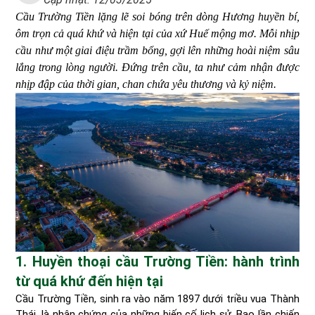
Cầu Trường Tiền lặng lẽ soi bóng trên dòng Hương huyền bí,
ôm trọn cả quá khứ và hiện tại của xứ Huế mộng mơ. Mỗi nhịp
cầu như một giai điệu trầm bổng, gợi lên những hoài niệm sâu
lắng trong lòng người. Đứng trên cầu, ta như cảm nhận được
nhịp đập của thời gian, chan chứa yêu thương và kỷ niệm.
1. Huyền thoại cầu Trường Tiền: hành trình
từ quá khứ đến hiện tại
Cầu Trường Tiền, sinh ra vào năm 1897 dưới triều vua Thành
Thái, là nhân chứng của những biến cố lịch sử. Bao lần chiến