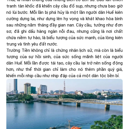
tranh tàn khốc đã khiến cây cầu đổ sụp, nhưng chưa bao giờ
nó lùi bước. Mỗi lần bị phá hủy là một lần người dân Huế kiên
cường dựng lại, như dựng lên hy vọng và khát khao hòa bình
sau những năm tháng đầy gian nan. Cây cầu, tưởng như đơn
sơ, đã ghi dấu hàng ngàn nỗi đau, nhưng cũng là nơi chất
chứa niềm tự hào, là biểu tượng của sức mạnh, của lòng kiên
trung và tình yêu đất nước.
Trường Tiền không chỉ là chứng nhân lịch sử, mà còn là biểu
tượng của sự hồi sinh, của sức sống mãnh liệt của người
dân Huế. Mỗi lần được tái tạo, cây cầu lại trở nên sống động
hơn, như thể thời gian chỉ làm cho nó thêm phần quý giá,
khiến mỗi nhịp cầu như nhịp đập của cả một dân tộc bền bỉ.