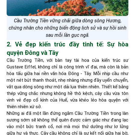
Cầu Trường Tiền vững chãi giữa dòng sông Hương,
chứng nhân cho những biến động lịch sử và sự hồi sinh
sau mỗi lần gục ngã.
2. Vẻ đẹp kiến trúc đầy tinh tế: Sự hòa
quyện Đông và Tây
Cầu Trường Tiền, với bàn tay tài hoa của kiến trúc sư
Gustave Eiffel, không chỉ là công trình vĩ đại, mà còn là bản
hòa tấu giữa hai nền văn hóa Đông - Tây. Mỗi nhịp cầu như
một nét bút thanh thoát, nhẹ nhàng nhưng đầy uyển chuyển,
vắt qua dòng sông như một dải lụa thiên nhiên. Thiết kế bằng
thép vững chắc nhưng không hề thô kệch, cây cầu vừa tôn
vinh vẻ đẹp cổ kính của Huế, vừa khéo léo hòa quyện với
thiên nhiên xứ sở.
Những ai đã một lần đứng ngắm Cầu Trường Tiền trong làn
sương sớm sẽ không thể quên được cảm giác như đang lạc
vào một bức tranh cổ, nơi mà mọi thứ dường như lơ lửng
giữa hư và thực. Cây cầu không chỉ là sự kết nối giữa hai bờ,