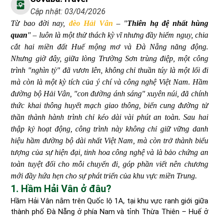
Cập nhật: 03/04/2026
Từ bao đời nay,
đèo Hải Vân
– "
Thiên hạ đệ nhất hùng
quan
" – luôn là một thử thách kỳ vĩ nhưng đầy hiểm nguy, chia
cắt hai miền đất Huế mộng mơ và Đà Nẵng năng động.
Nhưng giờ đây, giữa lòng Trường Sơn trùng điệp, một công
trình "nghìn tỷ" đã vươn lên, không chỉ thuần túy là một lối đi
mà còn là một kỳ tích của ý chí và công nghệ Việt Nam. Hầm
đường bộ Hải Vân, "con đường ánh sáng" xuyên núi, đã chính
thức khai thông huyết mạch giao thông, biến cung đường tử
thần thành hành trình chỉ kéo dài vài phút an toàn. Sau hai
thập kỷ hoạt động, công trình này không chỉ giữ vững danh
hiệu hầm đường bộ dài nhất Việt Nam, mà còn trở thành biểu
tượng của sự hiện đại, tinh hoa công nghệ và là bảo chứng an
toàn tuyệt đối cho mỗi chuyến đi, góp phần viết nên chương
mới đầy hứa hẹn cho sự phát triển của khu vực miền Trung.
1. Hầm Hải Vân ở đâu?
Hầm Hải Vân nằm trên Quốc lộ 1A, tại khu vực ranh giới giữa
thành phố Đà Nẵng ở phía Nam và tỉnh Thừa Thiên – Huế ở