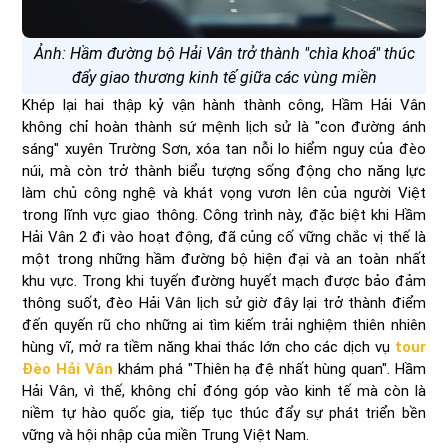
Ảnh: Hầm đường bộ Hải Vân trở thành "chìa khoá" thúc
đẩy giao thương kinh tế giữa các vùng miền
Khép lại hai thập kỷ vận hành thành công, Hầm Hải Vân
không chỉ hoàn thành sứ mệnh lịch sử là "con đường ánh
sáng" xuyên Trường Sơn, xóa tan nỗi lo hiểm nguy của đèo
núi, mà còn trở thành biểu tượng sống động cho năng lực
làm chủ công nghệ và khát vọng vươn lên của người Việt
trong lĩnh vực giao thông. Công trình này, đặc biệt khi Hầm
Hải Vân 2 đi vào hoạt động, đã củng cố vững chắc vị thế là
một trong những hầm đường bộ hiện đại và an toàn nhất
khu vực. Trong khi tuyến đường huyết mạch được bảo đảm
thông suốt, đèo Hải Vân lịch sử giờ đây lại trở thành điểm
đến quyến rũ cho những ai tìm kiếm trải nghiệm thiên nhiên
hùng vĩ, mở ra tiềm năng khai thác lớn cho các dịch vụ
tour
Đèo Hải Vân
khám phá "Thiên hạ đệ nhất hùng quan". Hầm
Hải Vân, vì thế, không chỉ đóng góp vào kinh tế mà còn là
niềm tự hào quốc gia, tiếp tục thúc đẩy sự phát triển bền
vững và hội nhập của miền Trung Việt Nam.