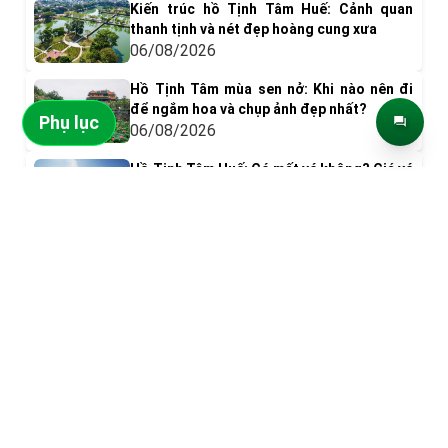
Kiến trúc hồ Tịnh Tâm Huế: Cảnh quan
thanh tịnh và nét đẹp hoàng cung xưa
06/08/2026
Hồ Tịnh Tâm mùa sen nở: Khi nào nên đi
để ngắm hoa và chụp ảnh đẹp nhất?
Phụ lục
06/08/2026
Hồ Tịnh Tâm Huế: Có mất vé không? Giá vé
& Kinh nghiệm tham quan
ĐIỂM ĐẾN NỔI BẬT
05/08/2026
Có gì chơi ở phá Tam Giang? Top 9 trải
nghiệm nên thử
05/08/2026
Đỉnh Bàn Cờ
Ghềnh Bàng
Khám phá Đầm Chuồn: Vẻ đẹp bình yên
giữa Phá Tam Giang
05/08/2026
Khám phá Rú Chá – Đầm Chuồn: Du lịch
sinh thái hấp dẫn xứ Huế