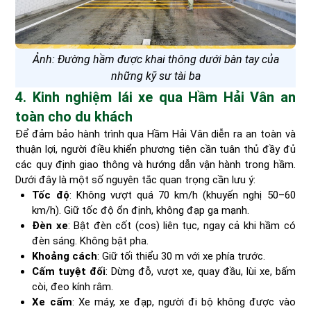
Ảnh: Đường hầm được khai thông dưới bàn tay của
những kỹ sư tài ba
4. Kinh nghiệm lái xe qua Hầm Hải Vân an
toàn cho du khách
Để đảm bảo hành trình qua Hầm Hải Vân diễn ra an toàn và
thuận lợi, người điều khiển phương tiện cần tuân thủ đầy đủ
các quy định giao thông và hướng dẫn vận hành trong hầm.
Dưới đây là một số nguyên tắc quan trọng cần lưu ý:
Tốc độ
: Không vượt quá 70 km/h (khuyến nghị 50–60
km/h). Giữ tốc độ ổn định, không đạp ga mạnh.
Đèn xe
: Bật đèn cốt (cos) liên tục, ngay cả khi hầm có
đèn sáng. Không bật pha.
Khoảng cách
: Giữ tối thiểu 30 m với xe phía trước.
Cấm tuyệt đối
: Dừng đỗ, vượt xe, quay đầu, lùi xe, bấm
còi, đeo kính râm.
Xe cấm
: Xe máy, xe đạp, người đi bộ không được vào