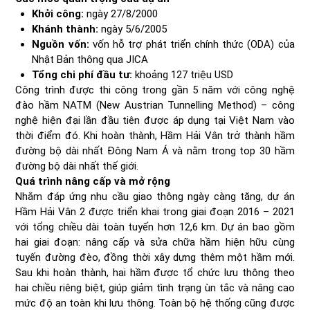
Khởi công:
ngày 27/8/2000
Khánh thành:
ngày 5/6/2005
Nguồn vốn:
vốn hỗ trợ phát triển chính thức (ODA) của
Nhật Bản thông qua JICA
Tổng chi phí đầu tư:
khoảng 127 triệu USD
Công trình được thi công trong gần 5 năm với công nghệ
đào hầm NATM (New Austrian Tunnelling Method) – công
nghệ hiện đại lần đầu tiên được áp dụng tại Việt Nam vào
thời điểm đó. Khi hoàn thành, Hầm Hải Vân trở thành hầm
đường bộ dài nhất Đông Nam Á và nằm trong top 30 hầm
đường bộ dài nhất thế giới.
Quá trình nâng cấp và mở rộng
Nhằm đáp ứng nhu cầu giao thông ngày càng tăng, dự án
Hầm Hải Vân 2 được triển khai trong giai đoạn 2016 – 2021
với tổng chiều dài toàn tuyến hơn 12,6 km. Dự án bao gồm
hai giai đoạn: nâng cấp và sửa chữa hầm hiện hữu cùng
tuyến đường đèo, đồng thời xây dựng thêm một hầm mới.
Sau khi hoàn thành, hai hầm được tổ chức lưu thông theo
hai chiều riêng biệt, giúp giảm tình trạng ùn tắc và nâng cao
mức độ an toàn khi lưu thông. Toàn bộ hệ thống cũng được