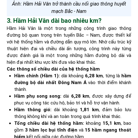
Ảnh: Hầm Hải Vân trở thành cầu nối giao thông huyết
mạch Bắc - Nam
3. Hầm Hải Vân dài bao nhiêu km?
Hầm Hải Vân là một trong những công trình giao thông
đường bộ quan trọng trên tuyến Bắc – Nam, được thiết kế
với hệ thống hầm và đường dẫn quy mô lớn. Nhờ cấu trúc kỹ
thuật hiện đại và chiều dài ấn tượng, công trình này từng
được đánh giá là một trong những hầm đường bộ dài và
hiện đại nhất khu vực khi đưa vào khai thác.
Các thông số chiều dài của hệ thống hầm
Hầm chính (Hầm 1):
dài khoảng
6,28 km
, từng là
hầm
đường bộ dài nhất Đông Nam Á
vào thời điểm khánh
thành.
Hầm phụ song song:
dài
6,28 km
, được xây dựng để
phục vụ công tác cứu hộ, bảo trì và hỗ trợ vận hành.
Hầm thông gió:
dài khoảng
1,81 km
, đảm bảo lưu
thông không khí và an toàn trong quá trình khai thác.
Tổng chiều dài hệ thống hầm:
khoảng
15,1 km
, bao
gồm
3 hầm lọc bụi tĩnh điện
và
15 hầm ngang thoát
hiểm
kết nối giữa các đường hầm.