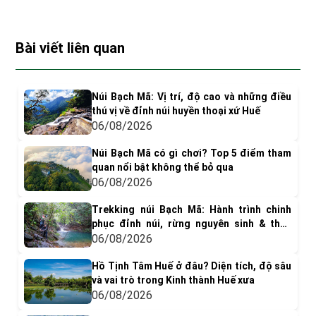
Bài viết liên quan
Núi Bạch Mã: Vị trí, độ cao và những điều
thú vị về đỉnh núi huyền thoại xứ Huế
06/08/2026
Núi Bạch Mã có gì chơi? Top 5 điểm tham
quan nổi bật không thể bỏ qua
06/08/2026
Trekking núi Bạch Mã: Hành trình chinh
phục đỉnh núi, rừng nguyên sinh & thác
nước tuyệt đẹp
06/08/2026
Hồ Tịnh Tâm Huế ở đâu? Diện tích, độ sâu
và vai trò trong Kinh thành Huế xưa
06/08/2026