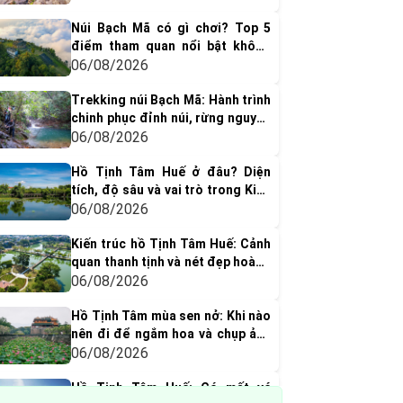
Núi Bạch Mã có gì chơi? Top 5
điểm tham quan nổi bật không
thể bỏ qua
06/08/2026
Trekking núi Bạch Mã: Hành trình
chinh phục đỉnh núi, rừng nguyên
sinh & thác nước tuyệt đẹp
06/08/2026
Hồ Tịnh Tâm Huế ở đâu? Diện
tích, độ sâu và vai trò trong Kinh
thành Huế xưa
06/08/2026
Kiến trúc hồ Tịnh Tâm Huế: Cảnh
quan thanh tịnh và nét đẹp hoàng
cung xưa
06/08/2026
Hồ Tịnh Tâm mùa sen nở: Khi nào
nên đi để ngắm hoa và chụp ảnh
đẹp nhất?
06/08/2026
Hồ Tịnh Tâm Huế: Có mất vé