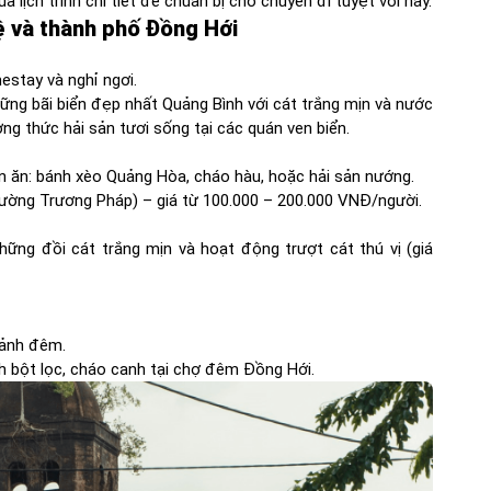
 lịch trình chi tiết để chuẩn bị cho chuyến đi tuyệt vời này.
ệ và thành phố Đồng Hới
stay và nghỉ ngơi.
ững bãi biển đẹp nhất Quảng Bình với cát trắng mịn và nước
ng thức hải sản tươi sống tại các quán ven biển.
ón ăn: bánh xèo Quảng Hòa, cháo hàu, hoặc hải sản nướng.
 đường Trương Pháp) – giá từ 100.000 – 200.000 VNĐ/người.
ng đồi cát trắng mịn và hoạt động trượt cát thú vị (giá
cảnh đêm.
 bột lọc, cháo canh tại chợ đêm Đồng Hới.