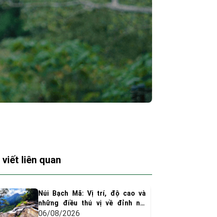
 viết liên quan
Núi Bạch Mã: Vị trí, độ cao và
những điều thú vị về đỉnh núi
huyền thoại xứ Huế
06/08/2026