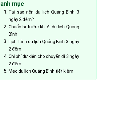
không? Giá vé & Kinh nghiệm
anh mục
tham quan
05/08/2026
Tại sao nên du lịch Quảng Bình 3
ngày 2 đêm?
Có gì chơi ở phá Tam Giang? Top
9 trải nghiệm nên thử
Chuẩn bị trước khi đi du lịch Quảng
05/08/2026
Bình
Lịch trình du lịch Quảng Bình 3 ngày
Khám phá Đầm Chuồn: Vẻ đẹp
2 đêm
bình yên giữa Phá Tam Giang
Chi phí dự kiến cho chuyến đi 3 ngày
05/08/2026
2 đêm
Khám phá Rú Chá – Đầm Chuồn:
Mẹo du lịch Quảng Bình tiết kiệm
Du lịch sinh thái hấp dẫn xứ Huế
05/08/2026
Phá Tam Giang mùa nào đẹp?
Khám phá thiên đường hoàng hôn
đẹp nhất Huế
05/08/2026
Ăn gì ở phá Tam Giang? Top món
đặc sản trứ danh từ thủy sản
vùng nước lợ
05/08/2026