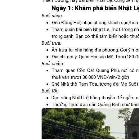
Thiên Đường, hay bãi biển Nhật Lệ. Cùng xem qua
Ngày 1: Khám phá biển Nhật L
Buổi sáng:
Đến Đồng Hới, nhận phòng khách sạn/home
Tham quan bãi biển Nhật Lệ, một trong nh
trong xanh. Bạn có thể tắm biển hoặc thưở
Buổi trưa:
Ăn trưa tại nhà hàng địa phương. Gợi ý m
Địa chỉ gợi ý: Quán Hải sản Mệ Toại (180
Buổi chiều:
Tham quan Cồn Cát Quang Phú, nơi có nhữ
thuê ván trượt 30.000 VNĐ/ván/2 giờ)
Ghé Nhà thờ Tam Tòa, tượng đài Mẹ Suốt
Buổi tối:
Dạo sông Nhật Lệ bằng thuyền để ngắm 
Thưởng thức đặc sản Quảng Bình như bánh