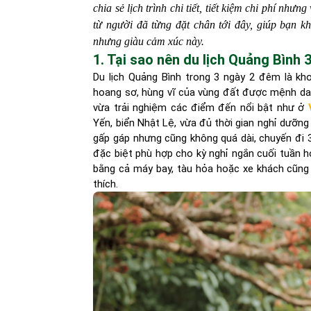
chia sẻ lịch trình chi tiết, tiết kiệm chi phí nh
từ người đã từng đặt chân tới đây, giúp bạn kh
nhưng giàu cảm xúc này.
1. Tại sao nên du lịch Quảng Bình
Du lịch Quảng Bình trong 3 ngày 2 đêm là kh
hoang sơ, hùng vĩ của vùng đất được mệnh danh
vừa trải nghiệm các điểm đến nổi bật như ở
Yến, biển Nhật Lệ, vừa đủ thời gian nghỉ dưỡ
gấp gáp nhưng cũng không quá dài, chuyến đi 
đặc biệt phù hợp cho kỳ nghỉ ngắn cuối tuần ho
bằng cả máy bay, tàu hỏa hoặc xe khách cũng 
thích.