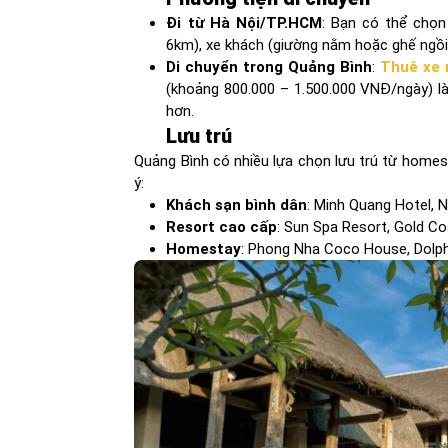
Đi từ Hà Nội/TP.HCM
: Bạn có thể chọ
6km), xe khách (giường nằm hoặc ghế ngồi
Di chuyển trong Quảng Bình
:
Thuê xe
(khoảng 800.000 – 1.500.000 VNĐ/ngày) là 
hơn.
Lưu trú
Quảng Bình có nhiều lựa chọn lưu trú từ homes
ý:
Khách sạn bình dân
: Minh Quang Hotel,
Resort cao cấp
: Sun Spa Resort, Gold C
Homestay
: Phong Nha Coco House, Dolp