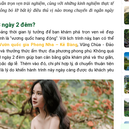
ưng vẫn trọn vẹn trải nghiệm, cùng với những kinh nghiệm thực tế
ông bỏ lỡ bất kỳ điều thú vị nào trong chuyến đi ngắn ngày
 3 ngày 2 đêm?
oảng thời gian lý tưởng để bạn khám phá trọn vẹn vẻ đẹp
 là "vương quốc hang động". Với lịch trình này, bạn có thể
Vườn quốc gia Phong Nha – Kẻ Bàng
, Vũng Chùa - Đảo
ng và thưởng thức ẩm thực địa phương phong phú. Không quá
3 ngày 2 đêm giúp bạn cân bằng giữa khám phá và thư giãn,
ặc dịp lễ. Thêm vào đó, chi phí hợp lý, di chuyển thuận tiện
là lý do khiến hành trình này ngày càng được du khách yêu