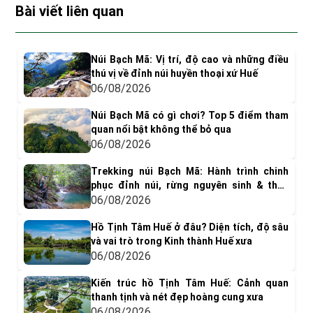
Bài viết liên quan
Núi Bạch Mã: Vị trí, độ cao và những điều
thú vị về đỉnh núi huyền thoại xứ Huế
06/08/2026
Núi Bạch Mã có gì chơi? Top 5 điểm tham
quan nổi bật không thể bỏ qua
06/08/2026
Trekking núi Bạch Mã: Hành trình chinh
phục đỉnh núi, rừng nguyên sinh & thác
nước tuyệt đẹp
06/08/2026
Hồ Tịnh Tâm Huế ở đâu? Diện tích, độ sâu
và vai trò trong Kinh thành Huế xưa
06/08/2026
Kiến trúc hồ Tịnh Tâm Huế: Cảnh quan
thanh tịnh và nét đẹp hoàng cung xưa
06/08/2026