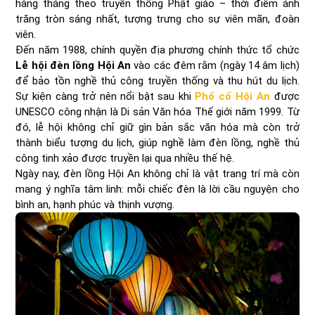
hàng tháng theo truyền thống Phật giáo – thời điểm ánh
trăng tròn sáng nhất, tượng trưng cho sự viên mãn, đoàn
viên.
Đến năm 1988, chính quyền địa phương chính thức tổ chức
Lễ hội đèn lồng Hội An
vào các đêm rằm (ngày 14 âm lịch)
để bảo tồn nghề thủ công truyền thống và thu hút du lịch.
Sự kiện càng trở nên nổi bật sau khi
Phố cổ Hội An
được
UNESCO công nhận là Di sản Văn hóa Thế giới năm 1999. Từ
đó, lễ hội không chỉ giữ gìn bản sắc văn hóa mà còn trở
thành biểu tượng du lịch, giúp nghề làm đèn lồng, nghề thủ
công tinh xảo được truyền lại qua nhiều thế hệ.
Ngày nay, đèn lồng Hội An không chỉ là vật trang trí mà còn
mang ý nghĩa tâm linh: mỗi chiếc đèn là lời cầu nguyện cho
bình an, hạnh phúc và thịnh vượng.