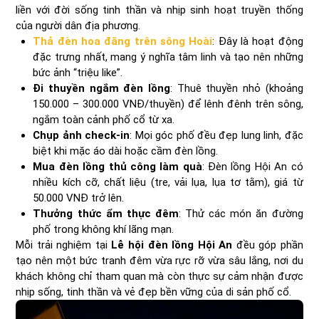
liền với đời sống tinh thần và nhịp sinh hoạt truyền thống
của người dân địa phương.
Thả đèn hoa đăng trên sông Hoài
: Đây là hoạt động
đặc trưng nhất, mang ý nghĩa tâm linh và tạo nên những
bức ảnh “triệu like”.
Đi thuyền ngắm đèn lồng
: Thuê thuyền nhỏ (khoảng
150.000 – 300.000 VNĐ/thuyền) để lênh đênh trên sông,
ngắm toàn cảnh phố cổ từ xa.
Chụp ảnh check-in
: Mọi góc phố đều đẹp lung linh, đặc
biệt khi mặc áo dài hoặc cầm đèn lồng.
Mua đèn lồng thủ công làm quà
: Đèn lồng Hội An có
nhiều kích cỡ, chất liệu (tre, vải lụa, lụa tơ tằm), giá từ
50.000 VNĐ trở lên.
Thưởng thức ẩm thực đêm
: Thử các món ăn đường
phố trong không khí lãng mạn.
Mỗi trải nghiệm tại
Lễ hội đèn lồng Hội An
đều góp phần
tạo nên một bức tranh đêm vừa rực rỡ vừa sâu lắng, nơi du
khách không chỉ tham quan mà còn thực sự cảm nhận được
nhịp sống, tinh thần và vẻ đẹp bền vững của di sản phố cổ.