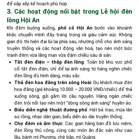
để sắp xếp kế hoạch phù hợp.
3. Các hoạt động nổi bật trong Lễ hội đèn
lồng Hội An
Khi đêm buông xuống,
phố cổ Hội An
bước vào khoảnh
khắc chuyển mình đầy trang trọng và giàu cảm xúc. Không
gian đô thị hiện đại lùi lại phía sau, nhường chỗ cho ánh sáng
truyền thống và các hoạt động văn hoá, tạo nên một bức
tranh đêm vừa lãng mạn vừa đậm chiều sâu di sản.
Tắt đèn điện – thắp đèn lồng
: Toàn bộ khu vực phố
cổ tắt đèn điện, chỉ để lại ánh sáng từ hàng nghìn chiếc
đèn lồng đủ hình dáng, màu sắc.
Thả đèn hoa đăng trên sông Hoài
: Du khách mua đèn
hoa đăng (giá khoảng 10.000 – 20.000 VNĐ/chiếc) để thả
xuống sông, gửi gắm lời cầu nguyện. Hàng ngàn chiếc
đèn trôi nổi tạo nên một “dòng sông ánh sáng” huyền ảo.
Biểu diễn nghệ thuật đường phố
: Hát bả trạo, múa lân
sư rồng, nhạc dân gian, biểu diễn áo dài truyền thống.
Chợ đêm và ẩm thực
: Các gian hàng bán đồ lưu niệm,
đèn lồng thủ công, cùng các món ăn đặc sản như cao
lầu, bánh mì Phượng, chè bắp, mì Quảng.