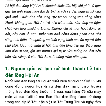
Lễ hội đèn lồng Hội An là khoảnh khắc đặc biệt khi phố cổ tạm
gác lại ánh sáng hiện đại để trở về với vẻ đẹp nguyên sơ của
quá khứ. Dưới ánh đèn lồng rực rỡ soi bóng trên dòng sông
Hoài, không gian Hội An trở nên trầm mặc, sâu lắng và đậm
chất văn hoá phương Đông. Không chỉ là một hoạt động lễ
hội, đây còn là nghi thức văn hoá cộng đồng phản ánh đời
sống tinh thần, tín ngưỡng và khát vọng bình an của người dân
phố Hội. Qua mỗi mùa lễ hội, ánh đèn lồng tiếp tục thắp sáng
linh hồn di sản, gìn giữ những giá trị truyền thống đã làm nên
bản sắc riêng có của Hội An suốt hàng trăm năm qua.
1. Nguồn gốc và lịch sử hình thành Lễ hội
đèn lồng Hội An
Nghề làm đèn lồng tại Hội An xuất hiện từ cuối thế kỷ 16, khi
cộng đồng người Hoa di cư đến đây mang theo truyền
thống treo đèn lồng trước nhà cửa, cửa hàng để cầu may
mắn và xua đuổi tà ma. Ban đầu, đèn lồng được sử dụng
trong các dịp lễ Tết, đặc biệt là Tết Trung Thu và ngày rằm