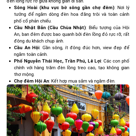
đèn lồng rực rỡ giữa không gian di sản.
Sông Hoài (khu vực bờ sông gần chợ đêm)
: Nơi lý
tưởng để ngắm dòng đèn hoa đăng trôi và toàn cảnh
phố cổ phản chiếu.
Cầu Nhật Bản (Cầu Chùa Nhật)
: Biểu tượng của Hội
An, ban đêm được bao quanh bởi đèn lồng đỏ rực rỡ, rất
đông du khách chụp ảnh.
Cầu An Hội
: Gần sông, ít đông đúc hơn, view đẹp để
ngắm toàn cảnh.
Phố Nguyễn Thái Học, Trần Phú, Lê Lợi
: Các con phố
chính với hàng trăm đèn lồng treo cao, tạo không gian
thơ mộng.
Chợ đêm Hội An
: Kết hợp mua sắm và ngắm đèn.