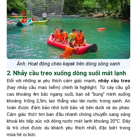
Ảnh: Hoạt động chèo kayak trên dòng sông xanh
2. Nhảy cầu treo xuống dòng suối mát lạnh
Đối với những ai yêu thích cảm giác mạnh,
nhảy cầu treo
(hay nhảy cầu mạo hiểm) chính là highlight. Từ cây cầu gỗ
cao khoảng 4m bắc ngang suối, bạn sẽ “bung” mình xuống
khoảng trống 2,5m, lao thẳng vào làn nước trong xanh. An
toàn được đảm bảo nhờ lưới bảo vệ bên dưới và áo phao.
Cảm giác thót tim ban đầu nhanh chóng chuyển sang sảng
khoái khi tiếp xúc với dòng nước mát lạnh khoảng 20°C. Đây
là trò chơi được du khách yêu thích nhất, đặc biệt trong
mùa hè oi bức.