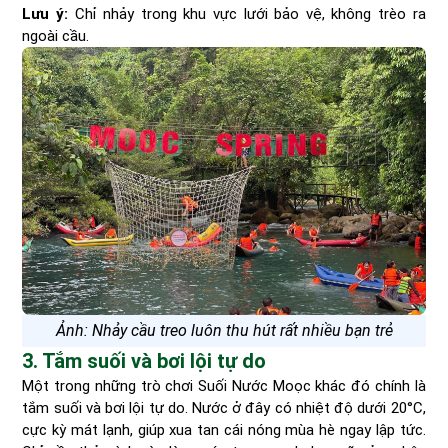
Lưu ý:
Chỉ nhảy trong khu vực lưới bảo vệ, không trèo ra
ngoài cầu.
Ảnh: Nhảy cầu treo luôn thu hút rất nhiều bạn trẻ
3. Tắm suối và bơi lội tự do
Một trong những trò chơi Suối Nước Moọc khác đó chính là
tắm suối và bơi lội tự do. Nước ở đây có nhiệt độ dưới 20°C,
cực kỳ mát lạnh, giúp xua tan cái nóng mùa hè ngay lập tức.