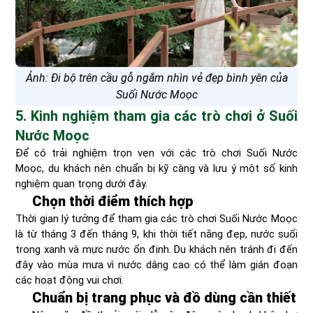
Ảnh: Đi bộ trên cầu gỗ ngắm nhìn vẻ đẹp bình yên của
Suối Nước Moọc
5. Kinh nghiệm tham gia các trò chơi ở Suối
Nước Moọc
Để có trải nghiệm trọn vẹn với các trò chơi Suối Nước
Moọc, du khách nên chuẩn bị kỹ càng và lưu ý một số kinh
nghiệm quan trọng dưới đây.
Chọn thời điểm thích hợp
Thời gian lý tưởng để tham gia các trò chơi Suối Nước Moọc
là từ tháng 3 đến tháng 9, khi thời tiết nắng đẹp, nước suối
trong xanh và mực nước ổn định. Du khách nên tránh đi đến
đây vào mùa mưa vì nước dâng cao có thể làm gián đoạn
các hoạt động vui chơi.
Chuẩn bị trang phục và đồ dùng cần thiết