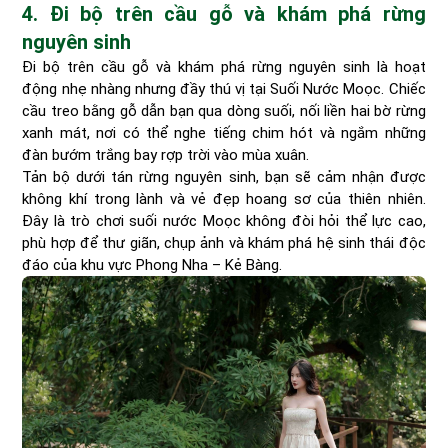
4. Đi bộ trên cầu gỗ và khám phá rừng
nguyên sinh
Đi bộ trên cầu gỗ và khám phá rừng nguyên sinh là hoạt
động nhẹ nhàng nhưng đầy thú vị tại Suối Nước Moọc. Chiếc
cầu treo bằng gỗ dẫn bạn qua dòng suối, nối liền hai bờ rừng
xanh mát, nơi có thể nghe tiếng chim hót và ngắm những
đàn bướm trắng bay rợp trời vào mùa xuân.
Tản bộ dưới tán rừng nguyên sinh, bạn sẽ cảm nhận được
không khí trong lành và vẻ đẹp hoang sơ của thiên nhiên.
Đây là trò chơi suối nước Moọc không đòi hỏi thể lực cao,
phù hợp để thư giãn, chụp ảnh và khám phá hệ sinh thái độc
đáo của khu vực Phong Nha – Kẻ Bàng.