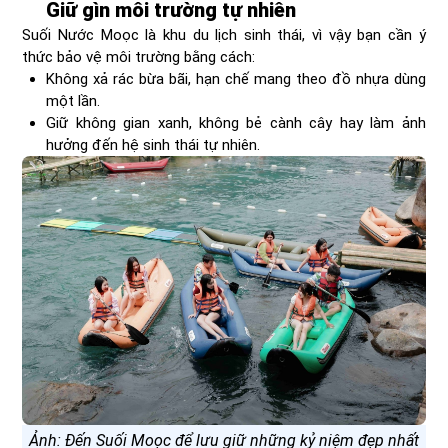
Giữ gìn môi trường tự nhiên
Suối Nước Moọc là khu du lịch sinh thái, vì vậy bạn cần ý
thức bảo vệ môi trường bằng cách:
Không xả rác bừa bãi, hạn chế mang theo đồ nhựa dùng
một lần.
Giữ không gian xanh, không bẻ cành cây hay làm ảnh
hưởng đến hệ sinh thái tự nhiên.
Ảnh: Đến Suối Moọc để lưu giữ những kỷ niệm đẹp nhất