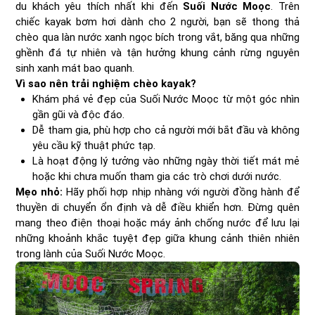
du khách yêu thích nhất khi đến
Suối Nước Moọc
. Trên
chiếc kayak bơm hơi dành cho 2 người, bạn sẽ thong thả
chèo qua làn nước xanh ngọc bích trong vắt, băng qua những
ghềnh đá tự nhiên và tận hưởng khung cảnh rừng nguyên
sinh xanh mát bao quanh.
Vì sao nên trải nghiệm chèo kayak?
Khám phá vẻ đẹp của Suối Nước Moọc từ một góc nhìn
gần gũi và độc đáo.
Dễ tham gia, phù hợp cho cả người mới bắt đầu và không
yêu cầu kỹ thuật phức tạp.
Là hoạt động lý tưởng vào những ngày thời tiết mát mẻ
hoặc khi chưa muốn tham gia các trò chơi dưới nước.
Mẹo nhỏ:
Hãy phối hợp nhịp nhàng với người đồng hành để
thuyền di chuyển ổn định và dễ điều khiển hơn. Đừng quên
mang theo điện thoại hoặc máy ảnh chống nước để lưu lại
những khoảnh khắc tuyệt đẹp giữa khung cảnh thiên nhiên
trong lành của Suối Nước Moọc.