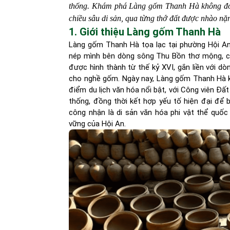
thống. Khám phá Làng gốm Thanh Hà không đơn 
chiều sâu di sản, qua từng thớ đất được nhào nặ
1. Giới thiệu Làng gốm Thanh Hà
Làng gốm Thanh Hà tọa lạc tại phường Hội An
nép mình bên dòng sông Thu Bồn thơ mộng, c
được hình thành từ thế kỷ XVI, gắn liền với 
cho nghề gốm. Ngày nay, Làng gốm Thanh Hà k
điểm du lịch văn hóa nổi bật, với Công viên Đất
thống, đồng thời kết hợp yếu tố hiện đại để
công nhận là di sản văn hóa phi vật thể quốc
vững của Hội An.