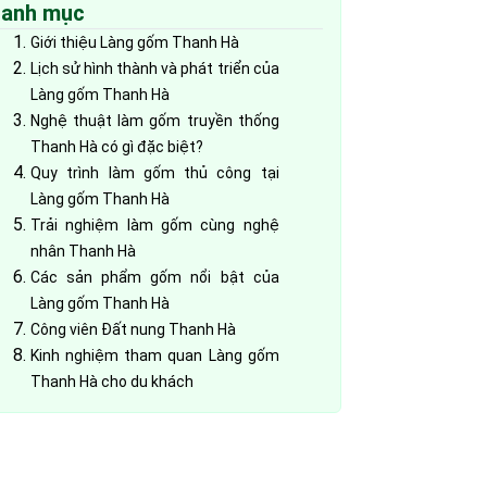
không? Giá vé & Kinh nghiệm
anh mục
tham quan
05/08/2026
Giới thiệu Làng gốm Thanh Hà
Lịch sử hình thành và phát triển của
Có gì chơi ở phá Tam Giang? Top
9 trải nghiệm nên thử
Làng gốm Thanh Hà
05/08/2026
Nghệ thuật làm gốm truyền thống
Thanh Hà có gì đặc biệt?
Khám phá Đầm Chuồn: Vẻ đẹp
Quy trình làm gốm thủ công tại
bình yên giữa Phá Tam Giang
Làng gốm Thanh Hà
05/08/2026
Trải nghiệm làm gốm cùng nghệ
Khám phá Rú Chá – Đầm Chuồn:
nhân Thanh Hà
Du lịch sinh thái hấp dẫn xứ Huế
Các sản phẩm gốm nổi bật của
05/08/2026
Làng gốm Thanh Hà
Công viên Đất nung Thanh Hà
Phá Tam Giang mùa nào đẹp?
Khám phá thiên đường hoàng hôn
Kinh nghiệm tham quan Làng gốm
đẹp nhất Huế
05/08/2026
Thanh Hà cho du khách
Ăn gì ở phá Tam Giang? Top món
đặc sản trứ danh từ thủy sản
vùng nước lợ
05/08/2026