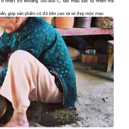
ng ở nhiệt độ khoảng 700-800°C, tạo màu sắc tự nhiên mà
 nhẫn, giúp sản phẩm có độ bền cao và vẻ đẹp mộc mạc.