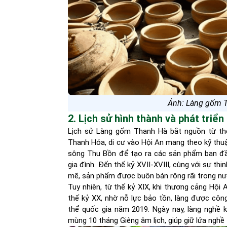
Ảnh: Làng gốm T
2. Lịch sử hình thành và phát tri
Lịch sử Làng gốm Thanh Hà bắt nguồn từ thế
Thanh Hóa, di cư vào Hội An mang theo kỹ thuậ
sông Thu Bồn để tạo ra các sản phẩm ban đầu
gia đình. Đến thế kỷ XVII-XVIII, cùng với sự t
mẽ, sản phẩm được buôn bán rộng rãi trong n
Tuy nhiên, từ thế kỷ XIX, khi thương cảng Hội 
thế kỷ XX, nhờ nỗ lực bảo tồn, làng được công 
thể quốc gia năm 2019. Ngày nay, làng nghề kế
mùng 10 tháng Giêng âm lịch, giúp giữ lửa nghề