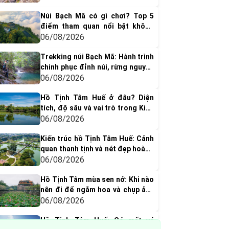
Núi Bạch Mã có gì chơi? Top 5
điểm tham quan nổi bật không
thể bỏ qua
06/08/2026
Trekking núi Bạch Mã: Hành trình
chinh phục đỉnh núi, rừng nguyên
sinh & thác nước tuyệt đẹp
06/08/2026
Hồ Tịnh Tâm Huế ở đâu? Diện
tích, độ sâu và vai trò trong Kinh
thành Huế xưa
06/08/2026
Kiến trúc hồ Tịnh Tâm Huế: Cảnh
quan thanh tịnh và nét đẹp hoàng
cung xưa
06/08/2026
Hồ Tịnh Tâm mùa sen nở: Khi nào
nên đi để ngắm hoa và chụp ảnh
đẹp nhất?
06/08/2026
Hồ Tịnh Tâm Huế: Có mất vé