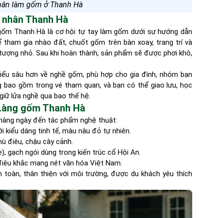
hân làm gốm ở Thanh Hà
ệ nhân Thanh Hà
gốm Thanh Hà là cơ hội tự tay làm gốm dưới sự hướng dẫn
 tham gia nhào đất, chuốt gốm trên bàn xoay, trang trí và
 tượng nhỏ. Sau khi hoàn thành, sản phẩm sẽ được phơi khô,
hiểu sâu hơn về nghề gốm, phù hợp cho gia đình, nhóm bạn
g bao gồm trong vé tham quan, và bạn có thể giao lưu, học
giữ lửa nghề qua bao thế hệ.
 Làng gốm Thanh Hà
hàng ngày đến tác phẩm nghệ thuật:
ới kiểu dáng tinh tế, màu nâu đỏ tự nhiên.
hù điêu, chậu cây cảnh.
e), gạch ngói dùng trong kiến trúc cổ Hội An.
 điêu khắc mang nét văn hóa Việt Nam.
toàn, thân thiện với môi trường, được du khách yêu thích