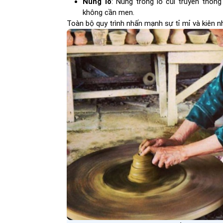
Nung lò
: Nung trong lò củi truyền thố
không cần men.
Toàn bộ quy trình nhấn mạnh sự tỉ mỉ và kiên