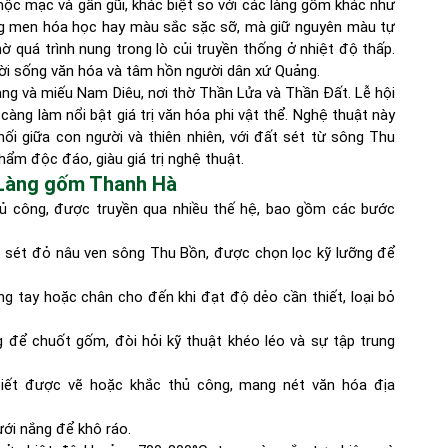
ộc mạc và gần gũi, khác biệt so với các làng gốm khác như
ụng men hóa học hay màu sắc sặc sỡ, mà giữ nguyên màu tự
 quá trình nung trong lò củi truyền thống ở nhiệt độ thấp.
ời sống văn hóa và tâm hồn người dân xứ Quảng.
 làng và miếu Nam Diêu, nơi thờ Thần Lửa và Thần Đất. Lễ hội
 càng làm nổi bật giá trị văn hóa phi vật thể. Nghệ thuật này
ối giữa con người và thiên nhiên, với đất sét từ sông Thu
hẩm độc đáo, giàu giá trị nghệ thuật.
i Làng gốm Thanh Hà
hủ công, được truyền qua nhiều thế hệ, bao gồm các bước
t sét đỏ nâu ven sông Thu Bồn, được chọn lọc kỹ lưỡng để
g tay hoặc chân cho đến khi đạt độ dẻo cần thiết, loại bỏ
g để chuốt gốm, đòi hỏi kỹ thuật khéo léo và sự tập trung
tiết được vẽ hoặc khắc thủ công, mang nét văn hóa địa
ưới nắng để khô ráo.