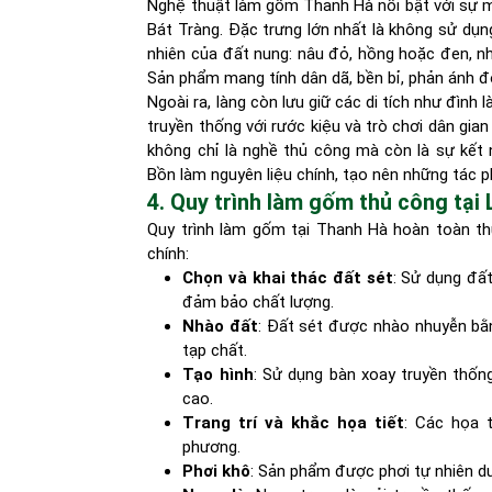
Nghệ thuật làm gốm Thanh Hà nổi bật với sự m
Bát Tràng. Đặc trưng lớn nhất là không sử d
nhiên của đất nung: nâu đỏ, hồng hoặc đen, nhờ
Sản phẩm mang tính dân dã, bền bỉ, phản ánh đ
Ngoài ra, làng còn lưu giữ các di tích như đình
truyền thống với rước kiệu và trò chơi dân gian
không chỉ là nghề thủ công mà còn là sự kết n
Bồn làm nguyên liệu chính, tạo nên những tác p
4. Quy trình làm gốm thủ công tạ
Quy trình làm gốm tại Thanh Hà hoàn toàn t
chính:
Chọn và khai thác đất sét
: Sử dụng đấ
đảm bảo chất lượng.
Nhào đất
: Đất sét được nhào nhuyễn bằn
tạp chất.
Tạo hình
: Sử dụng bàn xoay truyền thốn
cao.
Trang trí và khắc họa tiết
: Các họa 
phương.
Phơi khô
: Sản phẩm được phơi tự nhiên d