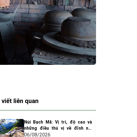
 viết liên quan
Núi Bạch Mã: Vị trí, độ cao và
những điều thú vị về đỉnh núi
huyền thoại xứ Huế
06/08/2026