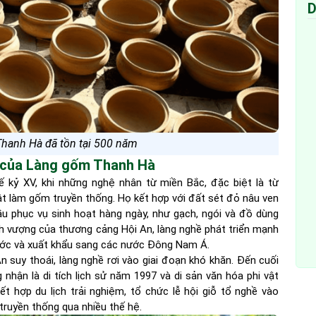
D
hanh Hà đã tồn tại 500 năm
ển của Làng gốm Thanh Hà
 kỷ XV, khi những nghệ nhân từ miền Bắc, đặc biệt là từ
t làm gốm truyền thống. Họ kết hợp với đất sét đỏ nâu ven
 phục vụ sinh hoạt hàng ngày, như gạch, ngói và đồ dùng
hịnh vượng của thương cảng Hội An, làng nghề phát triển mạnh
ước và xuất khẩu sang các nước Đông Nam Á.
An suy thoái, làng nghề rơi vào giai đoạn khó khăn. Đến cuối
nhận là di tích lịch sử năm 1997 và di sản văn hóa phi vật
t hợp du lịch trải nghiệm, tổ chức lễ hội giỗ tổ nghề vào
 truyền thống qua nhiều thế hệ.