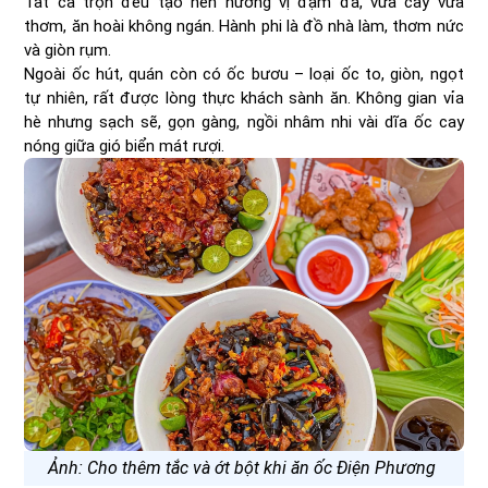
Tất cả trộn đều tạo nên hương vị đậm đà, vừa cay vừa
thơm, ăn hoài không ngán. Hành phi là đồ nhà làm, thơm nức
và giòn rụm.
Ngoài ốc hút, quán còn có ốc bươu – loại ốc to, giòn, ngọt
tự nhiên, rất được lòng thực khách sành ăn. Không gian vỉa
hè nhưng sạch sẽ, gọn gàng, ngồi nhâm nhi vài dĩa ốc cay
nóng giữa gió biển mát rượi.
Ảnh: Cho thêm tắc và ớt bột khi ăn ốc Điện Phương