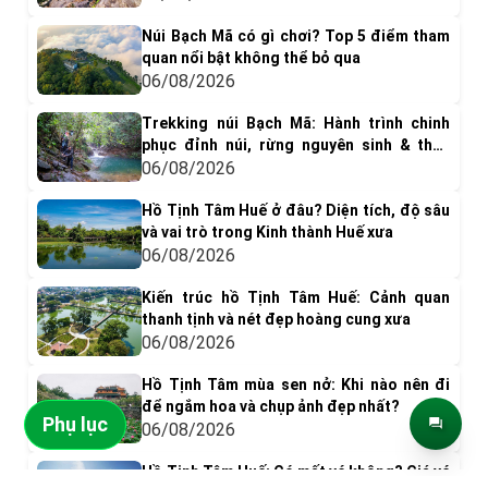
Núi Bạch Mã có gì chơi? Top 5 điểm tham
quan nổi bật không thể bỏ qua
06/08/2026
Trekking núi Bạch Mã: Hành trình chinh
phục đỉnh núi, rừng nguyên sinh & thác
nước tuyệt đẹp
06/08/2026
Hồ Tịnh Tâm Huế ở đâu? Diện tích, độ sâu
và vai trò trong Kinh thành Huế xưa
06/08/2026
Kiến trúc hồ Tịnh Tâm Huế: Cảnh quan
thanh tịnh và nét đẹp hoàng cung xưa
06/08/2026
Hồ Tịnh Tâm mùa sen nở: Khi nào nên đi
để ngắm hoa và chụp ảnh đẹp nhất?
Phụ lục
06/08/2026
Hồ Tịnh Tâm Huế: Có mất vé không? Giá vé