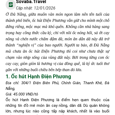
Sovaba.travel
Cập nhật: 12/01/2026
Ở Đà Nẵng, giữa muôn vàn món ngon làm nên tên tuổi của
thành phố biển, ốc hút Điện Phương vẫn giữ cho mình một chỗ
đứng riêng, mộc mạc mà khó quên. Không cần nhà hàng sang
trọng hay công thức cầu kỳ, chỉ với nồi ốc nóng hổi, sả ớt cay
nồng và chén nước chấm đậm đà, món ăn dân dã này đã trở
thành “nghiện vị” của bao người. Người ta bảo, đi Đà Nẵng
mà chưa ăn ốc hút Điện Phương thì coi như chưa thật sự
chạm vào nhịp sống của vùng đất này. Bởi trong từng con ốc
cay cay, giòn giòn là hương vị của đồng quê, là ký ức tuổi thơ
gắn với những buổi chiều bên bếp than đỏ lửa.
1. Ốc hút Hạnh Điện Phương
Địa chỉ: 304/1 Điện Biên Phủ, Chính Gián, Thanh Khê, Đà
Nẵng,
Giá: 45.000 VND/tô
Ốc hút Hạnh Điện Phương là điểm hẹn quen thuộc của
những tín đồ mê món ăn cay nồng, dân dã. Dù quán không
lớn, nhưng lúc nào cũng tấp nập khách, nhất là vào buổi