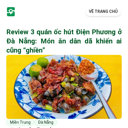
VỀ TRANG CHỦ
Review 3 quán ốc hút Điện Phương ở
Đà Nẵng: Món ăn dân dã khiến ai
cũng “ghiền”
Miền Trung
Đà Nẵng