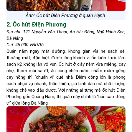
Ảnh: Ốc hút Điện Phương ở quán Hạnh
2. Ốc hút Điện Phương
Địa chỉ: 121 Nguyễn Văn Thoại, An Hải Đông, Ngũ Hành Sơn,
Đà Nẵng
Giá: 45.000 VND/tô
Quán nằm ngay mặt đường, không gian vỉa hè sạch sẽ,
thoáng mát, đặc biệt được lòng khách vì ốc luôn tươi, làm
sạch kỹ, không lẫn vỏ vụn. Ốc hút ở đây nêm vừa miệng, cay
nhẹ, thơm mùi sả ớt, ăn cùng chén nước chấm mắm gừng
cay nồng thì “chuẩn vị” quê nhà. Điểm cộng lớn là phong
cách phục vụ nhanh, thân thiện, giá bình dân mà chất lượng
không chê vào đâu được. Với những ai từng mê ốc hút Điện
Phương gốc Quảng Nam, thì quán này chính là “bản sao đúng
vị” giữa lòng Đà Nẵng.