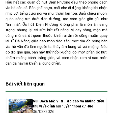
Hầu hết các quán ốc hút Điện Phương đều theo phong cách
vỉa hè dân dã: Bàn ghế nhựa, mái che di động, không khí nhộn
nhịp với tiếng cười nói và mùi thơm lan tỏa. Buổi chiều muộn,
quán sáng rực dưới đèn đường, tạo cảm giác gần gũi như
"ăn nhà". Ốc hút Điện Phương không phải là món ăn sang
trọng, nhưng lại có sức hút rất riêng. Vị cay nồng, mặn mà
cùng mùi sả ớt quen thuộc khiến ai ăn rồi cũng muốn quay
lại. Ở Đà Nẵng, giữa bao món đặc sản, một dĩa ốc nóng bên
vỉa hè vẫn đủ làm người ta thấy ấm bụng và vui miệng. Nếu
có dịp ghé qua, bạn hãy thử ngồi xuống, gọi một phần ốc hút,
chấm miếng bánh tráng giòn, và cảm nhận xem vì sao món
dân dã này lại khiến ai cũng ghiền.
Bài viết liên quan
Núi Bạch Mã: Vị trí, độ cao và những điều
thú vị về đỉnh núi huyền thoại xứ Huế
06/08/2026