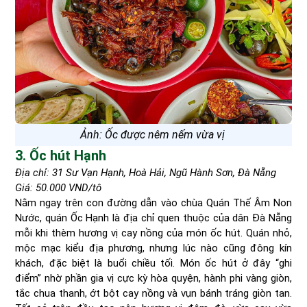
Ảnh: Ốc được nêm nếm vừa vị
3. Ốc hút Hạnh
Địa chỉ: 31 Sư Vạn Hạnh, Hoà Hải, Ngũ Hành Sơn, Đà Nẵng
Giá: 50.000 VND/tô
Nằm ngay trên con đường dẫn vào chùa Quán Thế Âm Non
Nước, quán Ốc Hạnh là địa chỉ quen thuộc của dân Đà Nẵng
mỗi khi thèm hương vị cay nồng của món ốc hút. Quán nhỏ,
mộc mạc kiểu địa phương, nhưng lúc nào cũng đông kín
khách, đặc biệt là buổi chiều tối. Món ốc hút ở đây “ghi
điểm” nhờ phần gia vị cực kỳ hòa quyện, hành phi vàng giòn,
tắc chua thanh, ớt bột cay nồng và vụn bánh tráng giòn tan.