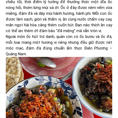
chiều tối, thời điểm lý tưởng để thưởng thức một dĩa ốc
nóng hổi, thơm lừng mùi sả ớt. Ốc ở đây được nêm nếm vừa
miệng, đậm đà và dậy mùi hành hương, hành phi. Mỗi con ốc
được làm sạch, giòn và thấm vị, ăn cùng nước chấm cay cay,
mặn ngọt hài hòa càng thêm cuốn hút. Bạn nào thích ăn cay
có thể xin thêm ớt đảm bảo “đã miệng” mà vẫn tròn vị.
Ngoài món ốc hút trứ danh, quán còn có ốc bươu và ốc đá,
mỗi loại mang một hương vị riêng nhưng đều giữ được nét
mộc mạc, đậm đà đúng chuẩn ẩm thực Điện Phương –
Quảng Nam.