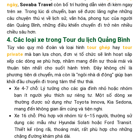
ngày
,
Sovaba Travel
còn bố trí hướng dẫn viên đi kèm ngay
trên xe. Trong lúc di chuyển, bạn sẽ được lắng nghe những
câu chuyện thú vị về lịch sử, văn hóa, phong tục của người
dân Quảng Bình, những điều khiến chuyến đi trở nên nhiều
chiều sâu hơn.
4. Các loại xe trong Tour du lịch Quảng Bình
Tùy vào quy mô đoàn và loại hình
tour ghép
hay
tour
private
mà bạn lựa chọn, đơn vị tổ chức sẽ linh hoạt sắp
xếp các dòng xe phù hợp, nhằm mang đến sự thoải mái và
thuận tiện nhất cho suốt hành trình. Đây không chỉ là
phương tiện di chuyển, mà còn là "ngôi nhà di động" giúp bạn
khởi đầu chuyến đi trong tâm thế thư thái.
Xe 4-7 chỗ: Lý tưởng cho các gia đình nhỏ hoặc nhóm
bạn ít người yêu thích sự riêng tư. Một số dòng xe
thường được sử dụng như Toyota Innova, Kia Sedona,
mang đến không gian ấm cúng và tiện nghi.
Xe 16 chỗ: Phù hợp với nhóm từ 6–15 người, thường sử
dụng các mẫu như Hyundai Solati hoặc Ford Transit.
Thiết kế rộng rãi, thoáng mát, rất phù hợp cho những
chặng đường khám phá dài.