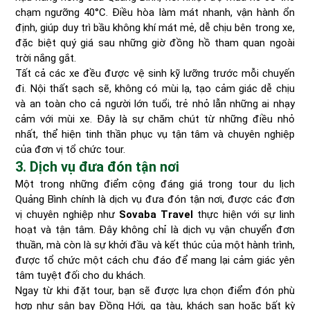
chạm ngưỡng 40°C. Điều hòa làm mát nhanh, vận hành ổn
định, giúp duy trì bầu không khí mát mẻ, dễ chịu bên trong xe,
đặc biệt quý giá sau những giờ đồng hồ tham quan ngoài
trời nắng gắt.
Tất cả các xe đều được vệ sinh kỹ lưỡng trước mỗi chuyến
đi. Nội thất sạch sẽ, không có mùi lạ, tạo cảm giác dễ chịu
và an toàn cho cả người lớn tuổi, trẻ nhỏ lẫn những ai nhạy
cảm với mùi xe. Đây là sự chăm chút từ những điều nhỏ
nhất, thể hiện tinh thần phục vụ tận tâm và chuyên nghiệp
của đơn vị tổ chức tour.
3. Dịch vụ đưa đón tận nơi
Một trong những điểm cộng đáng giá trong tour du lịch
Quảng Bình chính là dịch vụ đưa đón tận nơi, được các đơn
vị chuyên nghiệp như
Sovaba Travel
thực hiện với sự linh
hoạt và tận tâm. Đây không chỉ là dịch vụ vận chuyển đơn
thuần, mà còn là sự khởi đầu và kết thúc của một hành trình,
được tổ chức một cách chu đáo để mang lại cảm giác yên
tâm tuyệt đối cho du khách.
Ngay từ khi đặt tour, bạn sẽ được lựa chọn điểm đón phù
hợp như sân bay Đồng Hới, ga tàu, khách sạn hoặc bất kỳ