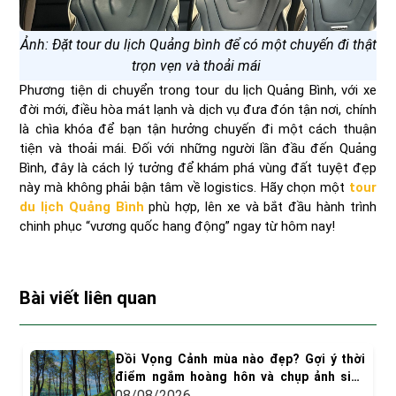
Ảnh: Đặt tour du lịch Quảng bình để có một chuyến đi thật
trọn vẹn và thoải mái
Phương tiện di chuyển trong tour du lịch Quảng Bình, với xe
đời mới, điều hòa mát lạnh và dịch vụ đưa đón tận nơi, chính
là chìa khóa để bạn tận hưởng chuyến đi một cách thuận
tiện và thoải mái. Đối với những người lần đầu đến Quảng
Bình, đây là cách lý tưởng để khám phá vùng đất tuyệt đẹp
này mà không phải bận tâm về logistics. Hãy chọn một
tour
du lịch Quảng Bình
phù hợp, lên xe và bắt đầu hành trình
chinh phục “vương quốc hang động” ngay từ hôm nay!
Bài viết liên quan
Đồi Vọng Cảnh mùa nào đẹp? Gợi ý thời
điểm ngắm hoàng hôn và chụp ảnh siêu
"dính"
08/08/2026