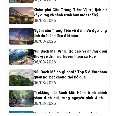
Khám phá Cầu Tràng Tiền: Vị trí, lịch sử
xây dựng và hành trình hơn một thế kỷ
08/08/2026
Ngắm cầu Tràng Tiền về đêm: Vẻ đẹp lung
linh dưới ánh đèn đổi màu
08/08/2026
Núi Bạch Mã: Vị trí, độ cao và những điều
thú vị về đỉnh núi huyền thoại xứ Huế
06/08/2026
Núi Bạch Mã có gì chơi? Top 5 điểm tham
quan nổi bật không thể bỏ qua
06/08/2026
Trekking núi Bạch Mã: Hành trình chinh
phục đỉnh núi, rừng nguyên sinh & thác
nước tuyệt đẹp
06/08/2026
Hồ Tịnh Tâm Huế ở đâu? Diện tích, độ sâu