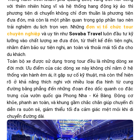
với thiên nhiên hùng vĩ và hệ thống hang động kỳ ảo thì
phương tiện di chuyển không chỉ đơn thuần là phương tiện
đưa đón, mà còn là một phần quan trọng góp phần tạo nên
trải nghiệm du lịch trọn vẹn. Những
đơn vị tổ chức tour
chuyên nghiệp
và uy tín như
Sovaba Travel
luôn đầu tư kỹ
lưỡng vào chất lượng xe đưa đón, từ thiết kế đến tiện nghi,
nhằm đảm bảo sự tiện nghi, an toàn và thoải mái tối đa cho
du khách.
Toàn bộ xe được sử dụng trong tour đều là những dòng xe
đời mới. Ưu điểm của các dòng xe này không chỉ nằm ở hệ
thống vận hành êm ái, ít gặp sự cố kỹ thuật, mà còn thể hiện
rõ ở khả năng thích nghi với nhiều loại địa hình từ cung
đường bằng phẳng đến những đoạn đèo dốc quanh co đặc
trưng của vườn quốc gia Phong Nha - Kẻ Bàng. Động cơ
khỏe, phanh an toàn, và khung gầm chắc chắn giúp chuyến đi
diễn ra suôn sẻ, giảm thiểu tối đa cảm giác mệt mỏi khi di
chuyển đường dài.