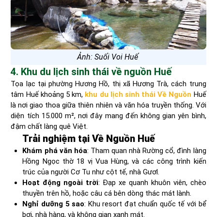
Ảnh: Suối Voi Huế
4. Khu du lịch sinh thái về nguồn Huế
Tọa lạc tại phường Hương Hồ, thị xã Hương Trà, cách trung
tâm Huế khoảng 5 km,
khu du lịch sinh thái Về Nguồn
Huế
là nơi giao thoa giữa thiên nhiên và văn hóa truyền thống. Với
diện tích 15.000 m², nơi đây mang đến không gian yên bình,
đậm chất làng quê Việt.
Trải nghiệm tại Về Nguồn Huế
Khám phá văn hóa
: Tham quan nhà Rường cổ, đình làng
Hồng Ngọc thờ 18 vị Vua Hùng, và các công trình kiến
trúc của người Cơ Tu như cột tế, nhà Gươl.
Hoạt động ngoài trời
: Đạp xe quanh khuôn viên, chèo
thuyền trên hồ, hoặc câu cá bên dòng thác mát lành.
Nghỉ dưỡng 5 sao
: Khu resort đạt chuẩn quốc tế với bể
bơi, nhà hàng, và không gian xanh mát.