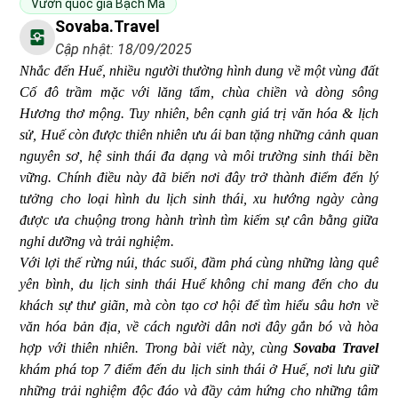
Vườn quốc gia Bạch Mã
Sovaba.travel
Cập nhật: 18/09/2025
Nhắc đến Huế, nhiều người thường hình dung về một vùng đất
Cố đô trầm mặc với lăng tẩm, chùa chiền và dòng sông
Hương thơ mộng. Tuy nhiên, bên cạnh giá trị văn hóa & lịch
sử, Huế còn được thiên nhiên ưu ái ban tặng những cảnh quan
nguyên sơ, hệ sinh thái đa dạng và môi trường sinh thái bền
vững. Chính điều này đã biến nơi đây trở thành điểm đến lý
tưởng cho loại hình du lịch sinh thái, xu hướng ngày càng
được ưa chuộng trong hành trình tìm kiếm sự cân bằng giữa
nghỉ dưỡng và trải nghiệm.
Với lợi thế rừng núi, thác suối, đầm phá cùng những làng quê
yên bình, du lịch sinh thái Huế không chỉ mang đến cho du
khách sự thư giãn, mà còn tạo cơ hội để tìm hiểu sâu hơn về
văn hóa bản địa, về cách người dân nơi đây gắn bó và hòa
hợp với thiên nhiên. Trong bài viết này, cùng
Sovaba Travel
khám phá top 7 điểm đến du lịch sinh thái ở Huế, nơi lưu giữ
những trải nghiệm độc đáo và đầy cảm hứng cho những tâm