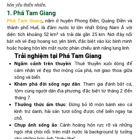
hồn yêu thiên nhiên.
1. Phá Tam Giang
Phá Tam Giang
, nằm ở huyện Phong Điền, Quảng Điền và
thành phố Huế, là đầm nước lợ lớn nhất Đông Nam Á với
diện tích khoảng 52 km² và trải dài gần 25 km. Nơi đây nổi
bật với vẻ đẹp hoang sơ, yên bình, đặc biệt vào lúc bình minh
hoặc hoàng hôn khi mặt nước phản chiếu ánh nắng lung linh.
Trải nghiệm tại Phá Tam Giang
Ngắm cảnh trên thuyền
: Thuê thuyền xuôi dòng để
cảm nhận vẻ đẹp thơ mộng của phá, nơi giao thoa giữa
sông và biển.
Khám phá đời sống ngư dân
: Tham gia đánh bắt cá,
tôm cùng người dân địa phương, đặc biệt từ tháng 2 đến
tháng 7.
Thưởng thức ẩm thực
: Đừng bỏ lỡ món bánh xèo cá
kình trứ danh, hải sản tươi sống được chế biến ngay tại
chỗ.
Chụp ảnh sống ảo
: Cảnh hoàng hôn rực rỡ và những
ngôi nhà chòi nổi trên mặt nước là background lý tưởng
cho những bức ảnh “triệu like”.