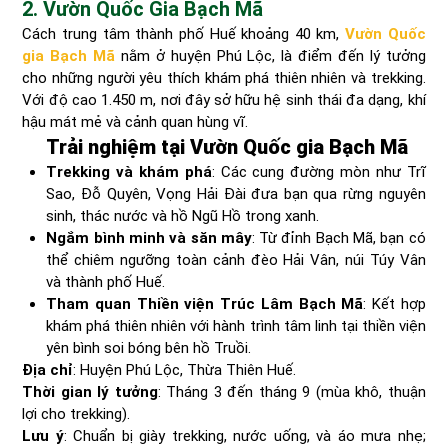
2. Vườn Quốc Gia Bạch Mã
Cách trung tâm thành phố Huế khoảng 40 km,
Vườn Quốc
gia Bạch Mã
nằm ở huyện Phú Lộc, là điểm đến lý tưởng
cho những người yêu thích khám phá thiên nhiên và trekking.
Với độ cao 1.450 m, nơi đây sở hữu hệ sinh thái đa dạng, khí
hậu mát mẻ và cảnh quan hùng vĩ.
Trải nghiệm tại Vườn Quốc gia Bạch Mã
Trekking và khám phá
: Các cung đường mòn như Trĩ
Sao, Đỗ Quyên, Vọng Hải Đài đưa bạn qua rừng nguyên
sinh, thác nước và hồ Ngũ Hồ trong xanh.
Ngắm bình minh và săn mây
: Từ đỉnh Bạch Mã, bạn có
thể chiêm ngưỡng toàn cảnh đèo Hải Vân, núi Túy Vân
và thành phố Huế.
Tham quan Thiền viện Trúc Lâm Bạch Mã
: Kết hợp
khám phá thiên nhiên với hành trình tâm linh tại thiền viện
yên bình soi bóng bên hồ Truồi.
Địa chỉ
: Huyện Phú Lộc, Thừa Thiên Huế.
Thời gian lý tưởng
: Tháng 3 đến tháng 9 (mùa khô, thuận
lợi cho trekking).
Lưu ý
: Chuẩn bị giày trekking, nước uống, và áo mưa nhẹ;