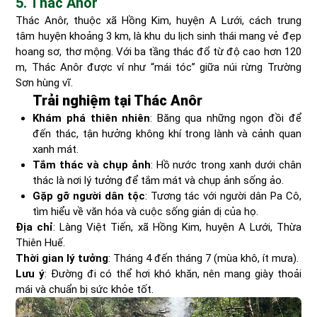
5. Thác Anor
Thác Anôr, thuộc xã Hồng Kim, huyện A Lưới, cách trung
tâm huyện khoảng 3 km, là khu du lịch sinh thái mang vẻ đẹp
hoang sơ, thơ mộng. Với ba tầng thác đổ từ độ cao hơn 120
m, Thác Anôr được ví như “mái tóc” giữa núi rừng Trường
Sơn hùng vĩ.
Trải nghiệm tại Thác Anôr
Khám phá thiên nhiên
: Băng qua những ngọn đồi để
đến thác, tận hưởng không khí trong lành và cảnh quan
xanh mát.
Tắm thác và chụp ảnh
: Hồ nước trong xanh dưới chân
thác là nơi lý tưởng để tắm mát và chụp ảnh sống ảo.
Gặp gỡ người dân tộc
: Tương tác với người dân Pa Cô,
tìm hiểu về văn hóa và cuộc sống giản dị của họ.
Địa chỉ
: Làng Việt Tiến, xã Hồng Kim, huyện A Lưới, Thừa
Thiên Huế.
Thời gian lý tưởng
: Tháng 4 đến tháng 7 (mùa khô, ít mưa).
Lưu ý
: Đường đi có thể hơi khó khăn, nên mang giày thoải
mái và chuẩn bị sức khỏe tốt.