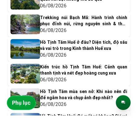
06/08/2026
Trekking núi Bạch Mã: Hành trình chinh
phục đỉnh núi, rừng nguyên sinh & thác
nước tuyệt đẹp
06/08/2026
Hồ Tịnh Tâm Huế ở đâu? Diện tích, độ sâu
và vai trò trong Kinh thành Huế xưa
06/08/2026
Kiến trúc hồ Tịnh Tâm Huế: Cảnh quan
thanh tịnh và nét đẹp hoàng cung xưa
06/08/2026
Hồ Tịnh Tâm mùa sen nở: Khi nào nên đi
để ngắm hoa và chụp ảnh đẹp nhất?
Phụ lục
06/08/2026
Hồ Tịnh Tâm Huế: Có mất vé không? Giá vé
& Kinh nghiệm tham quan
ĐIỂM ĐẾN NỔI BẬT
05/08/2026