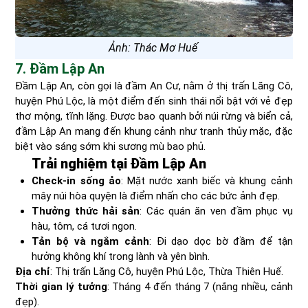
Ảnh: Thác Mơ Huế
7. Đầm Lập An
Đầm Lập An, còn gọi là đầm An Cư, nằm ở thị trấn Lăng Cô,
huyện Phú Lộc, là một điểm đến sinh thái nổi bật với vẻ đẹp
thơ mộng, tĩnh lặng. Được bao quanh bởi núi rừng và biển cả,
đầm Lập An mang đến khung cảnh như tranh thủy mặc, đặc
biệt vào sáng sớm khi sương mù bao phủ.
Trải nghiệm tại Đầm Lập An
Check-in sống ảo
: Mặt nước xanh biếc và khung cảnh
mây núi hòa quyện là điểm nhấn cho các bức ảnh đẹp.
Thưởng thức hải sản
: Các quán ăn ven đầm phục vụ
hàu, tôm, cá tươi ngon.
Tản bộ và ngắm cảnh
: Đi dạo dọc bờ đầm để tận
hưởng không khí trong lành và yên bình.
Địa chỉ
: Thị trấn Lăng Cô, huyện Phú Lộc, Thừa Thiên Huế.
Thời gian lý tưởng
: Tháng 4 đến tháng 7 (nắng nhiều, cảnh
đẹp).