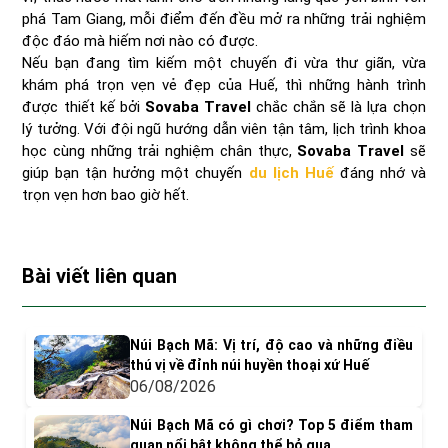
phá Tam Giang, mỗi điểm đến đều mở ra những trải nghiệm
độc đáo mà hiếm nơi nào có được.
Nếu bạn đang tìm kiếm một chuyến đi vừa thư giãn, vừa
khám phá trọn vẹn vẻ đẹp của Huế, thì những hành trình
được thiết kế bởi
Sovaba Travel
chắc chắn sẽ là lựa chọn
lý tưởng. Với đội ngũ hướng dẫn viên tận tâm, lịch trình khoa
học cùng những trải nghiệm chân thực,
Sovaba Travel
sẽ
giúp bạn tận hưởng một chuyến
du lịch Huế
đáng nhớ và
trọn vẹn hơn bao giờ hết.
Bài viết liên quan
Núi Bạch Mã: Vị trí, độ cao và những điều
thú vị về đỉnh núi huyền thoại xứ Huế
06/08/2026
Núi Bạch Mã có gì chơi? Top 5 điểm tham
quan nổi bật không thể bỏ qua