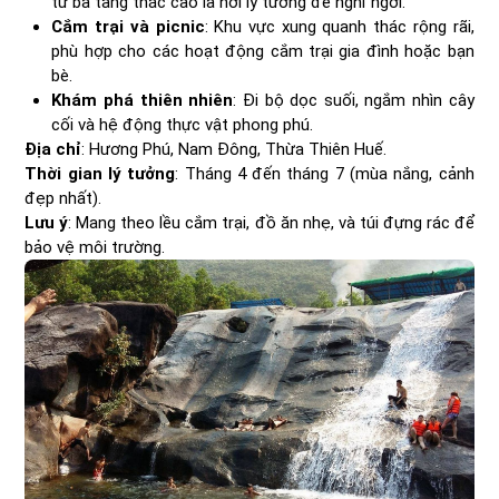
từ ba tầng thác cao là nơi lý tưởng để nghỉ ngơi.
Cắm trại và picnic
: Khu vực xung quanh thác rộng rãi,
phù hợp cho các hoạt động cắm trại gia đình hoặc bạn
bè.
Khám phá thiên nhiên
: Đi bộ dọc suối, ngắm nhìn cây
cối và hệ động thực vật phong phú.
Địa chỉ
: Hương Phú, Nam Đông, Thừa Thiên Huế.
Thời gian lý tưởng
: Tháng 4 đến tháng 7 (mùa nắng, cảnh
đẹp nhất).
Lưu ý
: Mang theo lều cắm trại, đồ ăn nhẹ, và túi đựng rác để
bảo vệ môi trường.