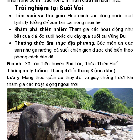
nhiên rộng 30 m², sâu hơn 2 m, nằm giữa hai ngọn thác.
Trải nghiệm tại Suối Voi
Tắm suối và thư giãn
: Hòa mình vào dòng nước mát
lạnh, lý tưởng để xua tan cái nóng mùa hè.
Khám phá thiên nhiên
: Tham gia các hoạt động như
bắt cua đá, ốc suối hoặc đu dây qua suối tại Vũng Đu.
Thưởng thức ẩm thực địa phương
: Các món ăn đặc
sản như gà nướng, cá suối chiên giòn được chế biến theo
phong cách dân dã.
Địa chỉ
: Xã Lộc Tiến, huyện Phú Lộc, Thừa Thiên Huế.
Thời gian lý tưởng
: Tháng 4 đến tháng 8 (mùa khô).
Lưu ý
: Mang theo quần áo thay đổi và giày chống trượt khi
tham gia các hoạt động ngoài trời.