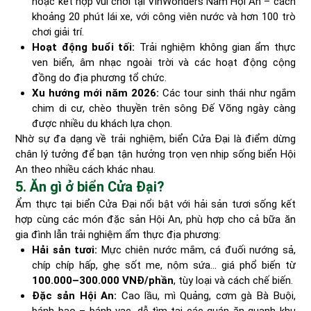
hoặc kết hợp vui chơi tại VinWonders Nam Hội An – cách
khoảng 20 phút lái xe, với công viên nước và hơn 100 trò
chơi giải trí.
Hoạt động buổi tối:
Trải nghiệm không gian ẩm thực
ven biển, âm nhạc ngoài trời và các hoạt động cộng
đồng do địa phương tổ chức.
Xu hướng mới năm 2026:
Các tour sinh thái như ngắm
chim di cư, chèo thuyền trên sông Đế Võng ngày càng
được nhiều du khách lựa chọn.
Nhờ sự đa dạng về trải nghiệm, biển Cửa Đại là điểm dừng
chân lý tưởng để bạn tận hưởng trọn vẹn nhịp sống biển Hội
An theo nhiều cách khác nhau.
5. Ăn gì ở biển Cửa Đại?
Ẩm thực tại biển Cửa Đại nổi bật với hải sản tươi sống kết
hợp cùng các món đặc sản Hội An, phù hợp cho cả bữa ăn
gia đình lẫn trải nghiệm ẩm thực địa phương:
Hải sản tươi:
Mực chiên nước mắm, cá đuối nướng sả,
chíp chíp hấp, ghẹ sốt me, nộm sứa… giá phổ biến từ
100.000–300.000 VNĐ/phần
, tùy loại và cách chế biến.
Đặc sản Hội An:
Cao lầu, mì Quảng, cơm gà Bà Buội,