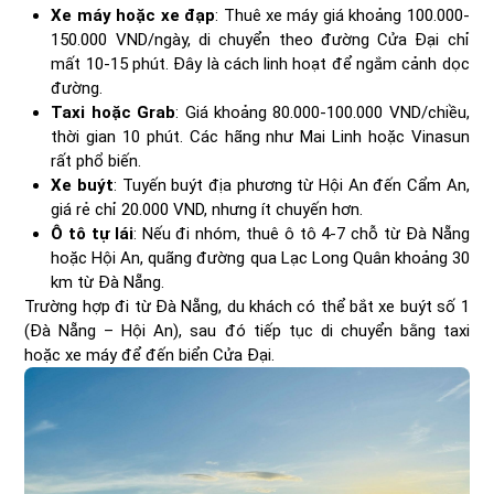
Xe máy hoặc xe đạp
: Thuê xe máy giá khoảng 100.000-
150.000 VND/ngày, di chuyển theo đường Cửa Đại chỉ
mất 10-15 phút. Đây là cách linh hoạt để ngắm cảnh dọc
đường.
Taxi hoặc Grab
: Giá khoảng 80.000-100.000 VND/chiều,
thời gian 10 phút. Các hãng như Mai Linh hoặc Vinasun
rất phổ biến.
Xe buýt
: Tuyến buýt địa phương từ Hội An đến Cẩm An,
giá rẻ chỉ 20.000 VND, nhưng ít chuyến hơn.
Ô tô tự lái
: Nếu đi nhóm, thuê ô tô 4-7 chỗ từ Đà Nẵng
hoặc Hội An, quãng đường qua Lạc Long Quân khoảng 30
km từ Đà Nẵng.
Trường hợp đi từ Đà Nẵng, du khách có thể bắt xe buýt số 1
(Đà Nẵng – Hội An), sau đó tiếp tục di chuyển bằng taxi
hoặc xe máy để đến biển Cửa Đại.