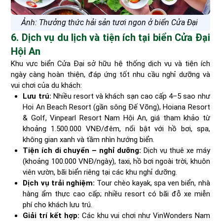
Ảnh: Thưởng thức hải sản tươi ngon ở biển Cửa Đại
6. Dịch vụ du lịch và tiện ích tại biển Cửa Đại
Hội An
Khu vực biển Cửa Đại sở hữu hệ thống dịch vụ và tiện ích
ngày càng hoàn thiện, đáp ứng tốt nhu cầu nghỉ dưỡng và
vui chơi của du khách:
Lưu trú:
Nhiều resort và khách sạn cao cấp 4–5 sao như
Hoi An Beach Resort (gần sông Đế Võng), Hoiana Resort
& Golf, Vinpearl Resort Nam Hội An, giá tham khảo từ
khoảng 1.500.000 VNĐ/đêm, nổi bật với hồ bơi, spa,
không gian xanh và tầm nhìn hướng biển.
Tiện ích di chuyển – nghỉ dưỡng:
Dịch vụ thuê xe máy
(khoảng 100.000 VNĐ/ngày), taxi, hồ bơi ngoài trời, khuôn
viên vườn, bãi biển riêng tại các khu nghỉ dưỡng.
Dịch vụ trải nghiệm:
Tour chèo kayak, spa ven biển, nhà
hàng ẩm thực cao cấp; nhiều resort có bãi đỗ xe miễn
phí cho khách lưu trú.
Giải trí kết hợp:
Các khu vui chơi như VinWonders Nam