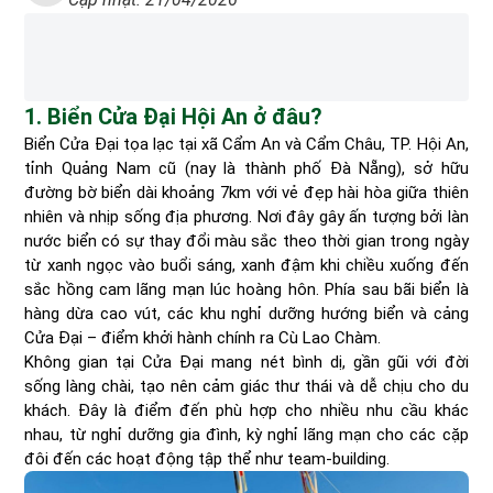
1. Biển Cửa Đại Hội An ở đâu?
Biển Cửa Đại tọa lạc tại xã Cẩm An và Cẩm Châu, TP. Hội An,
tỉnh Quảng Nam cũ (nay là thành phố Đà Nẵng), sở hữu
đường bờ biển dài khoảng 7km với vẻ đẹp hài hòa giữa thiên
nhiên và nhịp sống địa phương. Nơi đây gây ấn tượng bởi làn
nước biển có sự thay đổi màu sắc theo thời gian trong ngày
từ xanh ngọc vào buổi sáng, xanh đậm khi chiều xuống đến
sắc hồng cam lãng mạn lúc hoàng hôn. Phía sau bãi biển là
hàng dừa cao vút, các khu nghỉ dưỡng hướng biển và cảng
Cửa Đại – điểm khởi hành chính ra Cù Lao Chàm.
Không gian tại Cửa Đại mang nét bình dị, gần gũi với đời
sống làng chài, tạo nên cảm giác thư thái và dễ chịu cho du
khách. Đây là điểm đến phù hợp cho nhiều nhu cầu khác
nhau, từ nghỉ dưỡng gia đình, kỳ nghỉ lãng mạn cho các cặp
đôi đến các hoạt động tập thể như team-building.