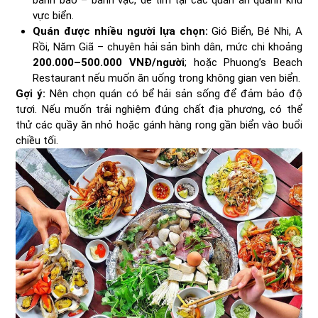
bánh bao – bánh vạc, dễ tìm tại các quán ăn quanh khu
vực biển.
Quán được nhiều người lựa chọn:
Gió Biển, Bé Nhi, A
Rồi, Năm Giã – chuyên hải sản bình dân, mức chi khoảng
200.000–500.000 VNĐ/người
; hoặc Phuong’s Beach
Restaurant nếu muốn ăn uống trong không gian ven biển.
Gợi ý:
Nên chọn quán có bể hải sản sống để đảm bảo độ
tươi. Nếu muốn trải nghiệm đúng chất địa phương, có thể
thử các quầy ăn nhỏ hoặc gánh hàng rong gần biển vào buổi
chiều tối.