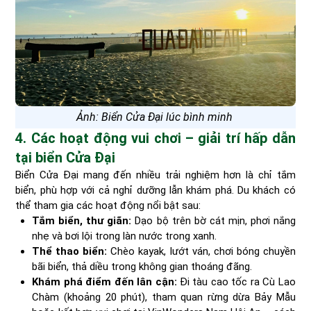
Ảnh: Biển Cửa Đại lúc bình minh
4. Các hoạt động vui chơi – giải trí hấp dẫn
tại biển Cửa Đại
Biển Cửa Đại mang đến nhiều trải nghiệm hơn là chỉ tắm
biển, phù hợp với cả nghỉ dưỡng lẫn khám phá. Du khách có
thể tham gia các hoạt động nổi bật sau:
Tắm biển, thư giãn:
Dạo bộ trên bờ cát mịn, phơi nắng
nhẹ và bơi lội trong làn nước trong xanh.
Thể thao biển:
Chèo kayak, lướt ván, chơi bóng chuyền
bãi biển, thả diều trong không gian thoáng đãng.
Khám phá điểm đến lân cận:
Đi tàu cao tốc ra Cù Lao
Chàm (khoảng 20 phút), tham quan rừng dừa Bảy Mẫu