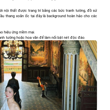
ới nội thất được trang trí bằng các bức tranh tường, đồ sứ
cầu thang xoắn ốc tại đây là background hoàn hảo cho các
tạo hiệu ứng mềm mại.
tranh tường hoặc hoa văn để làm nổi bật nét độc đáo.