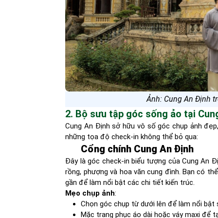
Ảnh: Cung An Định t
2. Bộ sưu tập góc sống ảo tại Cun
Cung An Định sở hữu vô số góc chụp ảnh đẹp, t
những tọa độ check-in không thể bỏ qua:
Cổng chính Cung An Định
Đây là góc check-in biểu tượng của Cung An Đị
rồng, phượng và hoa văn cung đình. Bạn có thể
gần để làm nổi bật các chi tiết kiến trúc.
Mẹo chụp ảnh
:
Chọn góc chụp từ dưới lên để làm nổi bật 
Mặc trang phục áo dài hoặc váy maxi để tạ