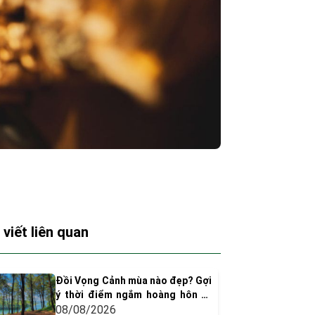
 viết liên quan
Đồi Vọng Cảnh mùa nào đẹp? Gợi
ý thời điểm ngắm hoàng hôn và
chụp ảnh siêu "dính"
08/08/2026