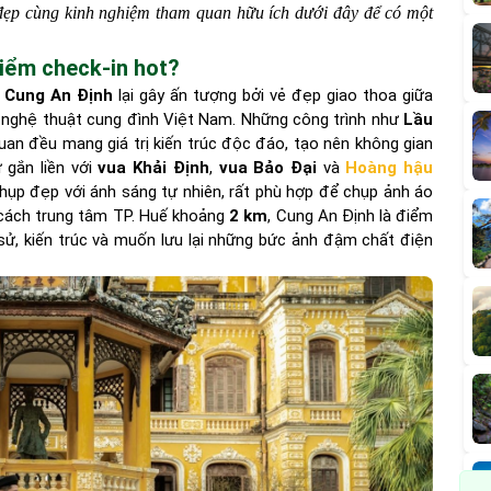
ẹp cùng kinh nghiệm tham quan hữu ích dưới đây để có một
điểm check-in hot?
,
Cung An Định
lại gây ấn tượng bởi vẻ đẹp giao thoa giữa
nghệ thuật cung đình Việt Nam. Những công trình như
Lầu
an đều mang giá trị kiến trúc độc đáo, tạo nên không gian
ử gắn liền với
vua Khải Định
,
vua Bảo Đại
và
Hoàng hậu
chụp đẹp với ánh sáng tự nhiên, rất phù hợp để chụp ảnh áo
ỉ cách trung tâm TP. Huế khoảng
2 km
, Cung An Định là điểm
 sử, kiến trúc và muốn lưu lại những bức ảnh đậm chất điện