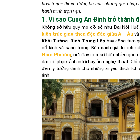
hoạch ghé thăm, đừng bỏ qua những góc chụp đ
hành trình trọn vẹn.
1. Vì sao Cung An Định trở thành 
Không sở hữu quy mô đồ sộ như Đại Nội Huế
kiến trúc giao thoa độc đáo giữa Á – Âu
và 
Khải Tường
,
Đình Trung Lập
hay cổng tam qu
cổ kính và sang trọng. Bên cạnh giá trị lịch s
Nam Phương
, nơi đây còn sở hữu nhiều góc 
dài, cổ phục, ảnh cưới hay ảnh nghệ thuật. Ch
đến lý tưởng dành cho những ai yêu thích lịch
ảnh.