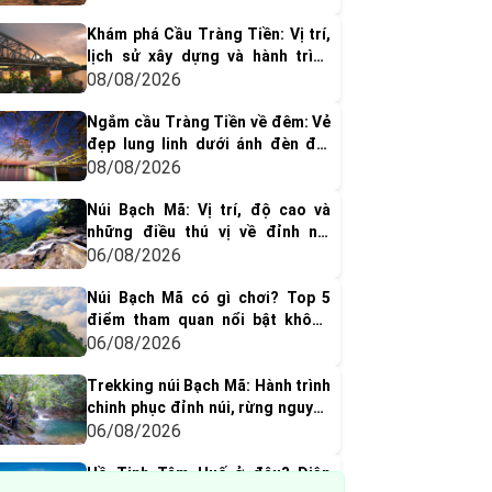
Khám phá Cầu Tràng Tiền: Vị trí,
lịch sử xây dựng và hành trình
hơn một thế kỷ
08/08/2026
Ngắm cầu Tràng Tiền về đêm: Vẻ
đẹp lung linh dưới ánh đèn đổi
màu
08/08/2026
Núi Bạch Mã: Vị trí, độ cao và
những điều thú vị về đỉnh núi
huyền thoại xứ Huế
06/08/2026
Núi Bạch Mã có gì chơi? Top 5
điểm tham quan nổi bật không
thể bỏ qua
06/08/2026
Trekking núi Bạch Mã: Hành trình
chinh phục đỉnh núi, rừng nguyên
sinh & thác nước tuyệt đẹp
06/08/2026
Hồ Tịnh Tâm Huế ở đâu? Diện