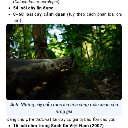
(
Calocedrus macrolepis
)
54 loài cây ăn được
8–68 loài cây cảnh quan
(tùy theo cách phân loại chi
tiết)
Ảnh: Những cây nấm mọc lên hòa cùng màu xanh của
rừng già
Đáng chú ý, hệ thực vật tại đây có giá trị bảo tồn cao với:
16 loài nằm trong Sách Đỏ Việt Nam (2007)