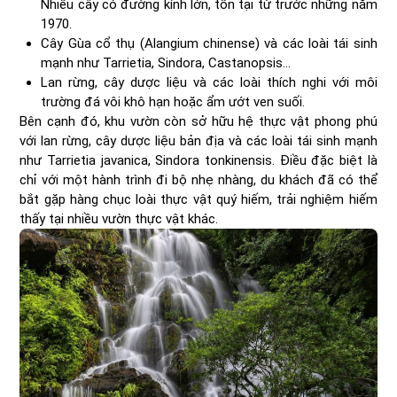
Nhiều cây có đường kính lớn, tồn tại từ trước những năm
1970.
Cây Gùa cổ thụ (Alangium chinense) và các loài tái sinh
mạnh như Tarrietia, Sindora, Castanopsis…
Lan rừng, cây dược liệu và các loài thích nghi với môi
trường đá vôi khô hạn hoặc ẩm ướt ven suối.
Bên cạnh đó, khu vườn còn sở hữu hệ thực vật phong phú
với lan rừng, cây dược liệu bản địa và các loài tái sinh mạnh
như Tarrietia javanica, Sindora tonkinensis. Điều đặc biệt là
chỉ với một hành trình đi bộ nhẹ nhàng, du khách đã có thể
bắt gặp hàng chục loài thực vật quý hiếm, trải nghiệm hiếm
thấy tại nhiều vườn thực vật khác.