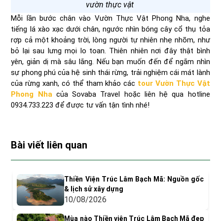
vườn thực vật
Mỗi lần bước chân vào Vườn Thực Vật Phong Nha, nghe
tiếng lá xào xạc dưới chân, ngước nhìn bóng cây cổ thụ tỏa
rợp cả một khoảng trời, lòng người tự nhiên nhẹ nhõm, như
bỏ lại sau lưng mọi lo toan. Thiên nhiên nơi đây thật bình
yên, giản dị mà sâu lắng. Nếu bạn muốn đến để ngắm nhìn
sự phong phú của hệ sinh thái rừng, trải nghiệm cái mát lành
của rừng xanh, có thể tham khảo các
tour Vườn Thực Vật
Phong Nha
của Sovaba Travel hoặc liên hệ qua hotline
0934.733.223 để được tư vấn tận tình nhé!
Bài viết liên quan
Thiền Viện Trúc Lâm Bạch Mã: Nguồn gốc
& lịch sử xây dựng
10/08/2026
Mùa nào Thiền viện Trúc Lâm Bạch Mã đẹp