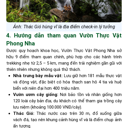
Ảnh: Thác Gió hùng vĩ là địa điểm check-in lý tưởng
4. Hướng dẫn tham quan Vườn Thực Vật
Phong Nha
Được quy hoạch khoa học, Vườn Thực Vật Phong Nha sở
hữu 9 điểm tham quan chính, phù hợp cho các hành trình
trekking nhẹ từ 2,5 – 5 km, mang đến trải nghiệm gần gũi với
thiên nhiên nhưng không quá thử thách.
Nhà trưng bày mẫu vật:
Lưu giữ hơn 181 mẫu thực vật
và động vật, đặc biệt có hóa thạch san hô 4 tia và huệ
biển với niên đại hơn 400 triệu năm.
Vườn ươm cây giống:
Nơi bảo tồn và nhân giống hơn
120 loài cây bản địa; du khách có thể tham gia trồng cây
lưu niệm (khoảng 100.000 VNĐ/cây).
Thác Gió:
Thác nước cao trên 30 m, đổ xuống giữa
vách đá, tạo nên khung cảnh hùng vĩ và là điểm chụp ảnh
ấn tượng.