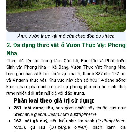
Ảnh: Vườn thực vật mở cửa chào đón du khách
2. Đa dạng thực vật ở Vườn Thực Vật Phong
Nha
Theo dữ liệu từ Trung tâm Cứu hộ, Bảo tồn và Phát triển
Sinh vật Phong Nha – Kẻ Bàng, Vườn Thực Vật Phong Nha
hiện ghi nhận 513 loài thực vật mạch, thuộc 327 chi, 122 họ
và 4 ngành thực vật. Khu vực này còn sở hữu 14 dạng sống
khác nhau, phản ánh rõ nét sự phong phú của hệ sinh thái
rừng nhiệt đới trên núi đá vôi đặc trưng.
Phân loại theo giá trị sử dụng:
251 loài dược liệu
, bao gồm nhiều cây thuốc quý như
Stephania glabra
,
Jasminum subtriplinerve
163 loài gỗ quý
, tiêu biểu như lim xanh (
Erythrophleum
fordii
), gụ lau (
Dalbergia oliveri
), bách xanh đá