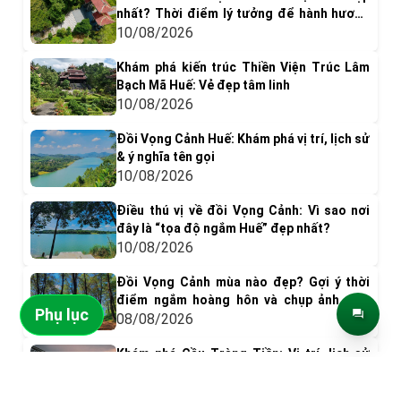
nhất? Thời điểm lý tưởng để hành hương
và chụp ảnh
10/08/2026
Khám phá kiến trúc Thiền Viện Trúc Lâm
Bạch Mã Huế: Vẻ đẹp tâm linh
10/08/2026
Đồi Vọng Cảnh Huế: Khám phá vị trí, lịch sử
& ý nghĩa tên gọi
10/08/2026
Điều thú vị về đồi Vọng Cảnh: Vì sao nơi
đây là “tọa độ ngắm Huế” đẹp nhất?
10/08/2026
Đồi Vọng Cảnh mùa nào đẹp? Gợi ý thời
điểm ngắm hoàng hôn và chụp ảnh siêu
Phụ lục
"dính"
08/08/2026
Khám phá Cầu Tràng Tiền: Vị trí, lịch sử
xây dựng và hành trình hơn một thế kỷ
ĐIỂM ĐẾN NỔI BẬT
08/08/2026