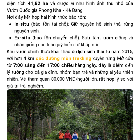
diện tích
41,82 ha
và được ví như hình ảnh thu nhỏ của
Vườn Quốc gia Phong Nha - Kẻ Bàng.
Nơi đây kết hợp hai hình thức bảo tồn:
In-situ
(bảo tồn tại chỗ): Giữ nguyên hệ sinh thái rừng
nguyên sinh.
Ex-situ
(bảo tồn chuyển chỗ): Sưu tầm, ươm giống và
nhân giống các loài quý hiếm từ khắp nơi.
Khu vườn chính thức khai thác du lịch sinh thái từ năm 2015,
với hơn
4 km
các đường mòn trekking
xuyên rừng. Mở cửa
từ
7:00 sáng đến 17:00 chiều
hàng ngày, đây là điểm đến
lý tưởng cho cả gia đình, nhóm bạn trẻ và những ai yêu thiên
nhiên. Vé tham quan 80.000 VNĐ/người lớn, rất hợp lý so với
giá trị trải nghiệm.