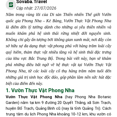
Sovaba.travel
Cập nhật: 27/07/2026
Nằm trong vùng lõi của Di sản Thiên nhiên Thế giới Vườn
quốc gia Phong Nha – Kẻ Bàng, Vườn Thực Vật Phong Nha
là điểm đến lý tưởng dành cho những ai yêu thiên nhiên và
muốn khám phá hệ sinh thái rừng nhiệt đới nguyên sinh.
Không chỉ gây ấn tượng bởi không gian xanh mát, nơi đây còn
sở hữu sự đa dạng thực vật phong phú với hàng trăm loài cây
quý hiếm, thảm thực vật nhiều tầng và hệ sinh thái đặc trưng
của khu vực Bắc Trung Bộ. Trong bài viết này, bạn sẽ khám
phá những điều bất ngờ về hệ thực vật tại Vườn Thực Vật
Phong Nha, từ các loài cây cổ thụ hàng trăm năm tuổi đến
những giá trị sinh học độc đáo, góp phần làm nên sức hút đặc
biệt của điểm đến này.
1. Vườn Thực Vật Phong Nha
Vườn Thực Vật Phong Nha
(hay Phong Nha Botanic
Garden) nằm tại km 9 đường 20 Quyết Thắng, xã Sơn Trạch,
huyện Bố Trạch, Quảng Bình cũ (nay là tỉnh Quảng Trị). Cách
trung tâm du lịch Phong Nha khoảng 10-12 km, khu vườn có