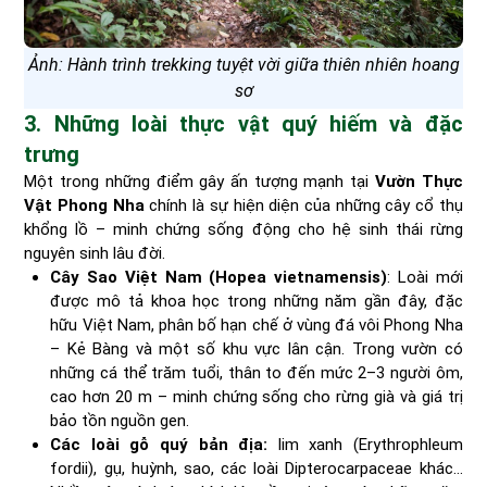
Ảnh: Hành trình trekking tuyệt vời giữa thiên nhiên hoang
sơ
3. Những loài thực vật quý hiếm và đặc
trưng
Một trong những điểm gây ấn tượng mạnh tại
Vườn Thực
Vật Phong Nha
chính là sự hiện diện của những cây cổ thụ
khổng lồ – minh chứng sống động cho hệ sinh thái rừng
nguyên sinh lâu đời.
Cây Sao Việt Nam (Hopea vietnamensis)
: Loài mới
được mô tả khoa học trong những năm gần đây, đặc
hữu Việt Nam, phân bố hạn chế ở vùng đá vôi Phong Nha
– Kẻ Bàng và một số khu vực lân cận. Trong vườn có
những cá thể trăm tuổi, thân to đến mức 2–3 người ôm,
cao hơn 20 m – minh chứng sống cho rừng già và giá trị
bảo tồn nguồn gen.
Các loài gỗ quý bản địa:
lim xanh (Erythrophleum
fordii), gụ, huỳnh, sao, các loài Dipterocarpaceae khác…