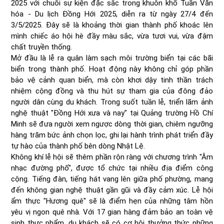
2025 với chuỗi sự kiện đặc sắc trong khuôn khổ Tuần Văn
hóa - Du lịch Đồng Hới 2025, diễn ra từ ngày 27/4 đến
3/5/2025. Đây sẽ là khoảng thời gian thành phố khoác lên
mình chiếc áo hội hè đầy màu sắc, vừa tươi vui, vừa đậm
chất truyền thống.
Mở đầu là lễ ra quân làm sạch môi trường biển tại các bãi
biển trong thành phố. Hoạt động này không chỉ góp phần
bảo vệ cảnh quan biển, mà còn khơi dậy tinh thần trách
nhiệm cộng đồng và thu hút sự tham gia của đông đảo
người dân cùng du khách. Trong suốt tuần lễ, triển lãm ảnh
nghệ thuật "Đồng Hới xưa và nay" tại Quảng trường Hồ Chí
Minh sẽ đưa người xem ngược dòng thời gian, chiêm ngưỡng
hàng trăm bức ảnh chọn lọc, ghi lại hành trình phát triển đầy
tự hào của thành phố bên dòng Nhật Lệ.
Không khí lễ hội sẽ thêm phần rộn ràng với chương trình "Âm
nhạc đường phố", được tổ chức tại nhiều địa điểm công
cộng. Tiếng đàn, tiếng hát vang lên giữa phố phường, mang
đến không gian nghệ thuật gần gũi và đầy cảm xúc. Lễ hội
ẩm thực "Hương quê" sẽ là điểm hẹn của những tâm hồn
yêu vị ngon quê nhà. Với 17 gian hàng đảm bảo an toàn vệ
sinh thực phẩm, du khách sẽ có cơ hội thưởng thức những