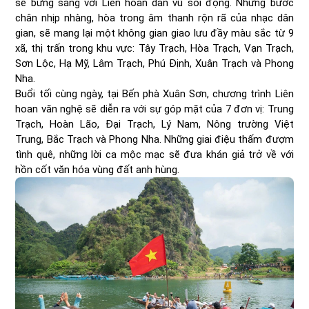
sẽ bừng sáng với Liên hoan dân vũ sôi động. Những bước
chân nhịp nhàng, hòa trong âm thanh rộn rã của nhạc dân
gian, sẽ mang lại một không gian giao lưu đầy màu sắc từ 9
xã, thị trấn trong khu vực: Tây Trạch, Hòa Trạch, Vạn Trạch,
Sơn Lộc, Hạ Mỹ, Lâm Trạch, Phú Định, Xuân Trạch và Phong
Nha.
Buổi tối cùng ngày, tại Bến phà Xuân Sơn, chương trình Liên
hoan văn nghệ sẽ diễn ra với sự góp mặt của 7 đơn vị: Trung
Trạch, Hoàn Lão, Đại Trạch, Lý Nam, Nông trường Việt
Trung, Bắc Trạch và Phong Nha. Những giai điệu thấm đượm
tình quê, những lời ca mộc mạc sẽ đưa khán giả trở về với
hồn cốt văn hóa vùng đất anh hùng.