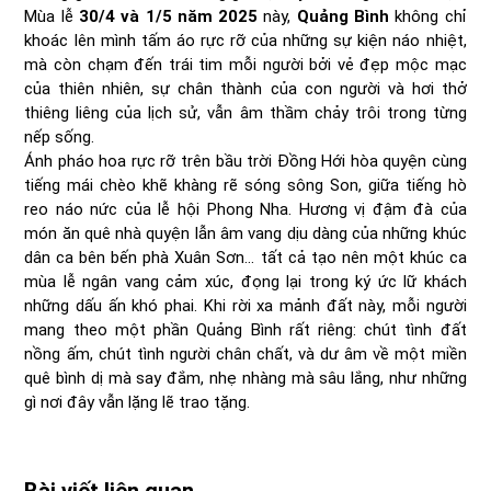
Mùa lễ
30/4 và 1/5 năm 2025
này,
Quảng Bình
không chỉ
khoác lên mình tấm áo rực rỡ của những sự kiện náo nhiệt,
mà còn chạm đến trái tim mỗi người bởi vẻ đẹp mộc mạc
của thiên nhiên, sự chân thành của con người và hơi thở
thiêng liêng của lịch sử, vẫn âm thầm chảy trôi trong từng
nếp sống.
Ánh pháo hoa rực rỡ trên bầu trời Đồng Hới hòa quyện cùng
tiếng mái chèo khẽ khàng rẽ sóng sông Son, giữa tiếng hò
reo náo nức của lễ hội Phong Nha. Hương vị đậm đà của
món ăn quê nhà quyện lẫn âm vang dịu dàng của những khúc
dân ca bên bến phà Xuân Sơn... tất cả tạo nên một khúc ca
mùa lễ ngân vang cảm xúc, đọng lại trong ký ức lữ khách
những dấu ấn khó phai. Khi rời xa mảnh đất này, mỗi người
mang theo một phần Quảng Bình rất riêng: chút tình đất
nồng ấm, chút tình người chân chất, và dư âm về một miền
quê bình dị mà say đắm, nhẹ nhàng mà sâu lắng, như những
gì nơi đây vẫn lặng lẽ trao tặng.