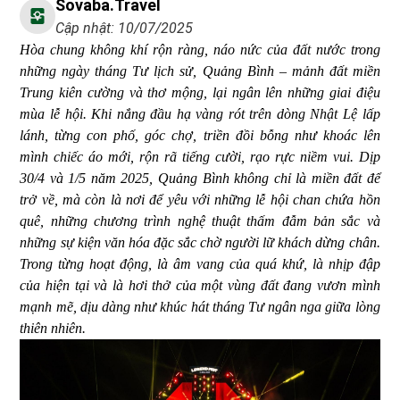
Sovaba.travel
Cập nhật: 10/07/2025
Hòa chung không khí rộn ràng, náo nức của đất nước trong
những ngày tháng Tư lịch sử, Quảng Bình – mảnh đất miền
Trung kiên cường và thơ mộng, lại ngân lên những giai điệu
mùa lễ hội. Khi nắng đầu hạ vàng rót trên dòng Nhật Lệ lấp
lánh, từng con phố, góc chợ, triền đồi bỗng như khoác lên
mình chiếc áo mới, rộn rã tiếng cười, rạo rực niềm vui. Dịp
30/4 và 1/5 năm 2025, Quảng Bình không chỉ là miền đất để
trở về, mà còn là nơi để yêu với những lễ hội chan chứa hồn
quê, những chương trình nghệ thuật thấm đẫm bản sắc và
những sự kiện văn hóa đặc sắc chờ người lữ khách dừng chân.
Trong từng hoạt động, là âm vang của quá khứ, là nhịp đập
của hiện tại và là hơi thở của một vùng đất đang vươn mình
mạnh mẽ, dịu dàng như khúc hát tháng Tư ngân nga giữa lòng
thiên nhiên.