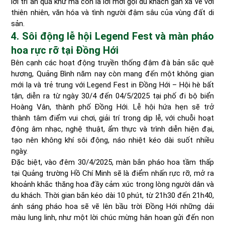
lời tri ân quá khứ mà còn là lời mời gọi du khách gần xa về với
thiên nhiên, văn hóa và tình người đậm sâu của vùng đất di
sản.
4. Sôi động lễ hội Legend Fest và màn pháo
hoa rực rỡ tại Đồng Hới
Bên cạnh các hoạt động truyền thống đậm đà bản sắc quê
hương, Quảng Bình năm nay còn mang đến một không gian
mới lạ và trẻ trung với Legend Fest in Đồng Hới – Hội hè bất
tận, diễn ra từ ngày 30/4 đến 04/5/2025 tại phố đi bộ biển
Hoàng Vân, thành phố Đồng Hới. Lễ hội hứa hẹn sẽ trở
thành tâm điểm vui chơi, giải trí trong dịp lễ, với chuỗi hoạt
động âm nhạc, nghệ thuật, ẩm thực và trình diễn hiện đại,
tạo nên không khí sôi động, náo nhiệt kéo dài suốt nhiều
ngày.
Đặc biệt, vào đêm 30/4/2025, màn bắn pháo hoa tầm thấp
tại Quảng trường Hồ Chí Minh sẽ là điểm nhấn rực rỡ, mở ra
khoảnh khắc thăng hoa đầy cảm xúc trong lòng người dân và
du khách. Thời gian bắn kéo dài 10 phút, từ 21h30 đến 21h40,
ánh sáng pháo hoa sẽ vẽ lên bầu trời Đồng Hới những dải
màu lung linh, như một lời chúc mừng hân hoan gửi đến non