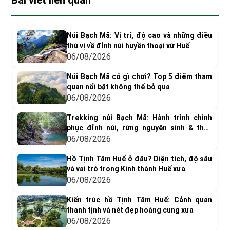
Bài viết liên quan
Núi Bạch Mã: Vị trí, độ cao và những điều
thú vị về đỉnh núi huyền thoại xứ Huế
06/08/2026
Núi Bạch Mã có gì chơi? Top 5 điểm tham
quan nổi bật không thể bỏ qua
06/08/2026
Trekking núi Bạch Mã: Hành trình chinh
phục đỉnh núi, rừng nguyên sinh & thác
nước tuyệt đẹp
06/08/2026
Hồ Tịnh Tâm Huế ở đâu? Diện tích, độ sâu
và vai trò trong Kinh thành Huế xưa
06/08/2026
Kiến trúc hồ Tịnh Tâm Huế: Cảnh quan
thanh tịnh và nét đẹp hoàng cung xưa
06/08/2026