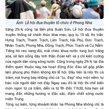
Ảnh: Lễ hội đua thuyền tổ chức ở Phong Nha
Sáng 29/4, cũng tại Bến phà Xuân Sơn, Lễ hội đua thuyền
truyền thống sẽ chính thức khai mạc, quy tụ 10 xã, thị trấn:
Hưng Trạch, Thanh Trạch, Liên Trạch, Hải Phú, Đức Trạch,
Nhân Trạch, Phong Nha, Đồng Trạch, Phúc Trạch và Cự Nẫm.
Tiếng hò reo vang dội, mái chèo khua nước tung bọt trắng
xóa, sẽ làm sống dậy tinh thần đoàn kết và ý chí kiên cường
của người dân vùng sông nước. Cũng trong ngày 29/4, tại địa
điểm quen thuộc này, hai hoạt động độc đáo sẽ góp phần
làm phong phú thêm không khí lễ hội. Đầu tiên là Hội thi cá
trắm, nơi trưng bày những chú cá "to, đẹp" như một niềm tự
hào của người dân nơi đây. Ngay sau đó là Hội thi chế biến
món ngon từ cá trắm, diễn ra từ 9h đến 11h30, hứa hẹn sẽ
mang đến những hương vị đặc sắc, đậm chất sông nước
miền Trung.
Từng sự kiện, từng khoảnh khắc tại Phong Nha không chỉ là