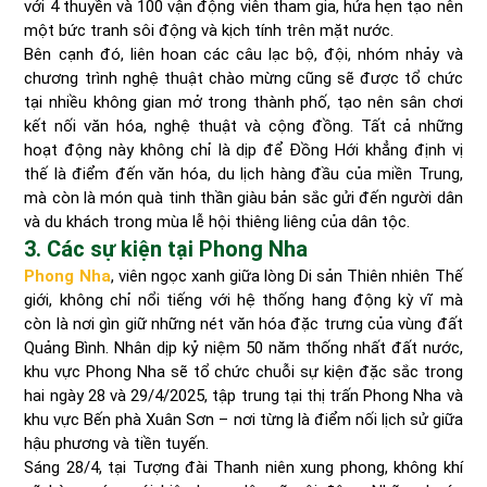
với 4 thuyền và 100 vận động viên tham gia, hứa hẹn tạo nên
một bức tranh sôi động và kịch tính trên mặt nước.
Bên cạnh đó, liên hoan các câu lạc bộ, đội, nhóm nhảy và
chương trình nghệ thuật chào mừng cũng sẽ được tổ chức
tại nhiều không gian mở trong thành phố, tạo nên sân chơi
kết nối văn hóa, nghệ thuật và cộng đồng. Tất cả những
hoạt động này không chỉ là dịp để Đồng Hới khẳng định vị
thế là điểm đến văn hóa, du lịch hàng đầu của miền Trung,
mà còn là món quà tinh thần giàu bản sắc gửi đến người dân
và du khách trong mùa lễ hội thiêng liêng của dân tộc.
3. Các sự kiện tại Phong Nha
Phong Nha
, viên ngọc xanh giữa lòng Di sản Thiên nhiên Thế
giới, không chỉ nổi tiếng với hệ thống hang động kỳ vĩ mà
còn là nơi gìn giữ những nét văn hóa đặc trưng của vùng đất
Quảng Bình. Nhân dịp kỷ niệm 50 năm thống nhất đất nước,
khu vực Phong Nha sẽ tổ chức chuỗi sự kiện đặc sắc trong
hai ngày 28 và 29/4/2025, tập trung tại thị trấn Phong Nha và
khu vực Bến phà Xuân Sơn – nơi từng là điểm nối lịch sử giữa
hậu phương và tiền tuyến.
Sáng 28/4, tại Tượng đài Thanh niên xung phong, không khí