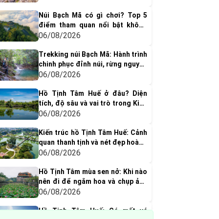
Núi Bạch Mã có gì chơi? Top 5
điểm tham quan nổi bật không
thể bỏ qua
06/08/2026
Trekking núi Bạch Mã: Hành trình
chinh phục đỉnh núi, rừng nguyên
sinh & thác nước tuyệt đẹp
06/08/2026
Hồ Tịnh Tâm Huế ở đâu? Diện
tích, độ sâu và vai trò trong Kinh
thành Huế xưa
06/08/2026
Kiến trúc hồ Tịnh Tâm Huế: Cảnh
quan thanh tịnh và nét đẹp hoàng
cung xưa
06/08/2026
Hồ Tịnh Tâm mùa sen nở: Khi nào
nên đi để ngắm hoa và chụp ảnh
đẹp nhất?
06/08/2026
Hồ Tịnh Tâm Huế: Có mất vé