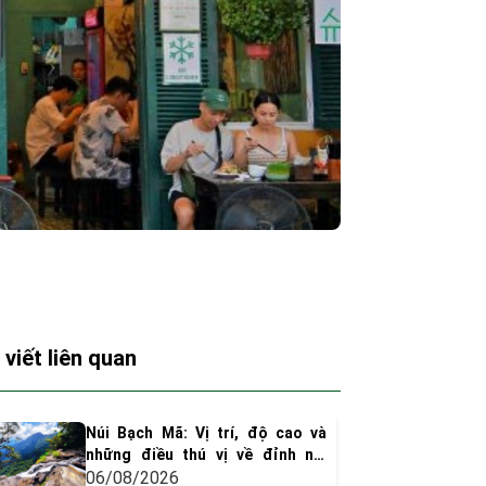
 viết liên quan
Núi Bạch Mã: Vị trí, độ cao và
những điều thú vị về đỉnh núi
huyền thoại xứ Huế
06/08/2026