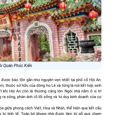
ội Quán Phúc Kiến
 được bảo tồn gần như nguyên vẹn nhất tại phố cổ Hội An.
, thuộc sở hữu của dòng họ Lê và từng là nơi kết hợp sinh
 khi Hội An còn là thương cảng lớn. Ngôi nhà nằm ở vị trí
ra sông, phản ánh rõ lối sống và tư duy kinh doanh của cư
hòa giữa phong cách Việt, Hoa và Nhật, thể hiện qua kết cấu
ng trí tinh tế. Toàn bộ khung nhà được làm từ gỗ quý, chạm