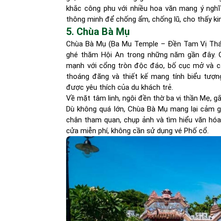
khắc công phu với nhiều hoa văn mang ý ngh
thông minh để chống ẩm, chống lũ, cho thấy ki
5. Chùa Bà Mụ
Chùa Bà Mụ (Ba Mu Temple – Đền Tam Vị Thán
ghé thăm Hội An trong những năm gần đây. C
mạnh với cổng tròn độc đáo, bố cục mở và các
thoáng đãng và thiết kế mang tính biểu tượ
được yêu thích của du khách trẻ.
Về mặt tâm linh, ngôi đền thờ ba vị thần Mẹ, gắ
Dù không quá lớn, Chùa Bà Mụ mang lại cảm g
chân tham quan, chụp ảnh và tìm hiểu văn hó
cửa miễn phí, không cần sử dụng vé Phố cổ.