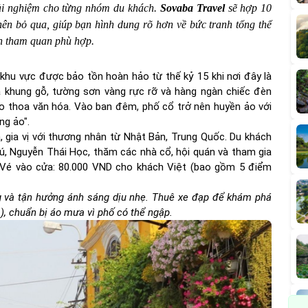
ải nghiệm cho từng nhóm du khách.
Sovaba Travel
sẽ hợp 10
ên bỏ qua, giúp bạn hình dung rõ hơn về bức tranh tổng thể
nh tham quan phù hợp.
 khu vực được bảo tồn hoàn hảo từ thế kỷ 15 khi nơi đây là
 khung gỗ, tường sơn vàng rực rỡ và hàng ngàn chiếc đèn
o thoa văn hóa. Vào ban đêm, phố cổ trở nên huyền ảo với
ng ảo".
, gia vị với thương nhân từ Nhật Bản, Trung Quốc. Du khách
, Nguyễn Thái Học, thăm các nhà cổ, hội quán và tham gia
). Vé vào cửa: 80.000 VND cho khách Việt (bao gồm 5 điểm
 và tận hưởng ánh sáng dịu nhẹ. Thuê xe đạp để khám phá
, chuẩn bị áo mưa vì phố có thể ngập.