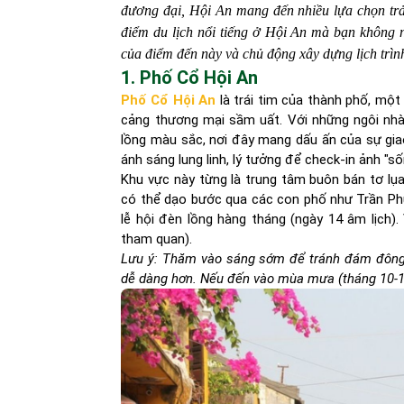
đương đại, Hội An mang đến nhiều lựa chọn tr
điểm du lịch nổi tiếng ở Hội An mà bạn không n
của điểm đến này và chủ động xây dựng lịch trì
1. Phố Cổ Hội An
Phố Cổ Hội An
là trái tim của thành phố, một
cảng thương mại sầm uất. Với những ngôi nhà
lồng màu sắc, nơi đây mang dấu ấn của sự gia
ánh sáng lung linh, lý tưởng để check-in ảnh "số
Khu vực này từng là trung tâm buôn bán tơ lụa
có thể dạo bước qua các con phố như Trần Phú
lễ hội đèn lồng hàng tháng (ngày 14 âm lịch
tham quan).
Lưu ý: Thăm vào sáng sớm để tránh đám đông
dễ dàng hơn. Nếu đến vào mùa mưa (tháng 10-1)