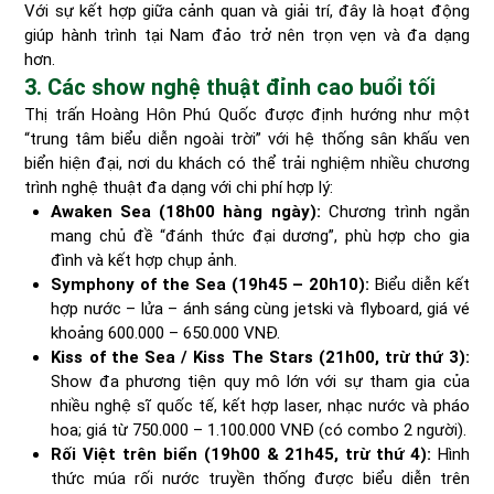
Với sự kết hợp giữa cảnh quan và giải trí, đây là hoạt động
giúp hành trình tại Nam đảo trở nên trọn vẹn và đa dạng
hơn.
3. Các show nghệ thuật đỉnh cao buổi tối
Thị trấn Hoàng Hôn Phú Quốc được định hướng như một
“trung tâm biểu diễn ngoài trời” với hệ thống sân khấu ven
biển hiện đại, nơi du khách có thể trải nghiệm nhiều chương
trình nghệ thuật đa dạng với chi phí hợp lý:
Awaken Sea (18h00 hàng ngày):
Chương trình ngắn
mang chủ đề “đánh thức đại dương”, phù hợp cho gia
đình và kết hợp chụp ảnh.
Symphony of the Sea (19h45 – 20h10):
Biểu diễn kết
hợp nước – lửa – ánh sáng cùng jetski và flyboard, giá vé
khoảng 600.000 – 650.000 VNĐ.
Kiss of the Sea / Kiss The Stars (21h00, trừ thứ 3):
Show đa phương tiện quy mô lớn với sự tham gia của
nhiều nghệ sĩ quốc tế, kết hợp laser, nhạc nước và pháo
hoa; giá từ 750.000 – 1.100.000 VNĐ (có combo 2 người).
Rối Việt trên biển (19h00 & 21h45, trừ thứ 4):
Hình
thức múa rối nước truyền thống được biểu diễn trên