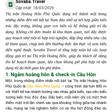
Sovaba.travel
Cập nhật: 18/03/2026
Thị trấn Hoàng Hôn Phú Quốc đang trở thành một trong
những điểm đến nổi bật tại Nam đảo nhờ sự kết hợp giữa kiến
trúc đặc trưng, không gian ven biển và hệ thống giải trí đa
dạng. Không chỉ đơn thuần là khu tham quan, nơi đây được
quy hoạch như một tổ hợp trải nghiệm, đáp ứng nhiều nhu cầu
từ tham quan, chụp ảnh đến thưởng thức ẩm thực và xem biểu
diễn nghệ thuật. Sovaba Travel sẽ tổng hợp toàn bộ các hoạt
động giải trí tại Thị trấn Hoàng Hôn, giúp du khách dễ dàng
lên kế hoạch tham quan, lựa chọn khung giờ phù hợp và tận
dụng tối đa thời gian khi ghé thăm.
1. Ngắm hoàng hôn & check-in Cầu Hôn
Một trong những điểm nhấn nổi bật tại Thị trấn Hoàng Hôn
Phú Quốc là
Cầu Hôn Phú Quốc
– công trình dài hơn 800 m
với thiết kế hai nhánh hướng vào nhau giữa biển, tạo nên biểu
tượng kiến trúc độc đáo. Đặc biệt, mỗi năm chỉ có một thời
điểm mặt trời lặn chính xác qua khoảng trống giữa hai nhánh
cầu, mang lại trải nghiệm hiếm có và thu hút đông đảo du