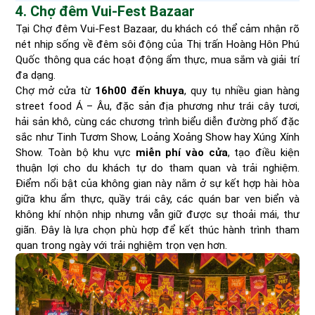
4. Chợ đêm Vui-Fest Bazaar
Tại Chợ đêm Vui-Fest Bazaar, du khách có thể cảm nhận rõ
nét nhịp sống về đêm sôi động của Thị trấn Hoàng Hôn Phú
Quốc thông qua các hoạt động ẩm thực, mua sắm và giải trí
đa dạng.
Chợ mở cửa từ
16h00 đến khuya
, quy tụ nhiều gian hàng
street food Á – Âu, đặc sản địa phương như trái cây tươi,
hải sản khô, cùng các chương trình biểu diễn đường phố đặc
sắc như Tinh Tươm Show, Loảng Xoảng Show hay Xúng Xính
Show. Toàn bộ khu vực
miễn phí vào cửa
, tạo điều kiện
thuận lợi cho du khách tự do tham quan và trải nghiệm.
Điểm nổi bật của không gian này nằm ở sự kết hợp hài hòa
giữa khu ẩm thực, quầy trái cây, các quán bar ven biển và
không khí nhộn nhịp nhưng vẫn giữ được sự thoải mái, thư
giãn. Đây là lựa chọn phù hợp để kết thúc hành trình tham
quan trong ngày với trải nghiệm trọn vẹn hơn.