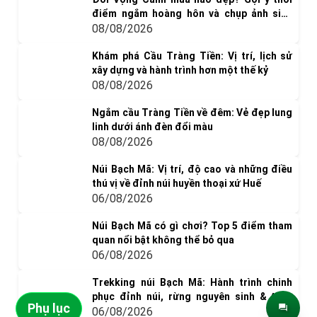
điểm ngắm hoàng hôn và chụp ảnh siêu
"dính"
08/08/2026
Khám phá Cầu Tràng Tiền: Vị trí, lịch sử
xây dựng và hành trình hơn một thế kỷ
08/08/2026
Ngắm cầu Tràng Tiền về đêm: Vẻ đẹp lung
linh dưới ánh đèn đổi màu
08/08/2026
Núi Bạch Mã: Vị trí, độ cao và những điều
thú vị về đỉnh núi huyền thoại xứ Huế
06/08/2026
Núi Bạch Mã có gì chơi? Top 5 điểm tham
quan nổi bật không thể bỏ qua
06/08/2026
Trekking núi Bạch Mã: Hành trình chinh
phục đỉnh núi, rừng nguyên sinh & thác
Phụ lục
nước tuyệt đẹp
06/08/2026