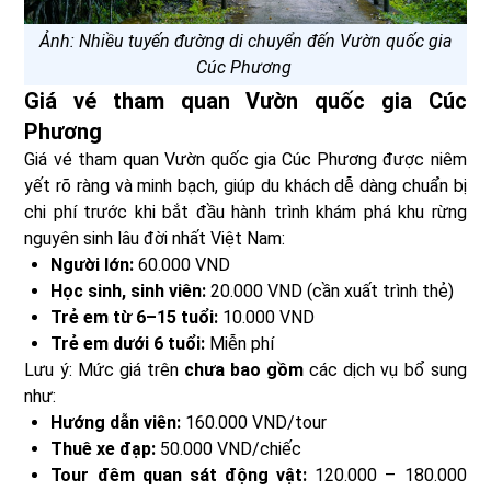
Ảnh: Nhiều tuyến đường di chuyển đến Vườn quốc gia
Cúc Phương
Giá vé tham quan Vườn quốc gia Cúc
Phương
Giá vé tham quan Vườn quốc gia Cúc Phương được niêm
yết rõ ràng và minh bạch, giúp du khách dễ dàng chuẩn bị
chi phí trước khi bắt đầu hành trình khám phá khu rừng
nguyên sinh lâu đời nhất Việt Nam:
Người lớn:
60.000 VND
Học sinh, sinh viên:
20.000 VND (cần xuất trình thẻ)
Trẻ em từ 6–15 tuổi:
10.000 VND
Trẻ em dưới 6 tuổi:
Miễn phí
Lưu ý: Mức giá trên
chưa bao gồm
các dịch vụ bổ sung
như:
Hướng dẫn viên:
160.000 VND/tour
Thuê xe đạp:
50.000 VND/chiếc
Tour đêm quan sát động vật:
120.000 – 180.000