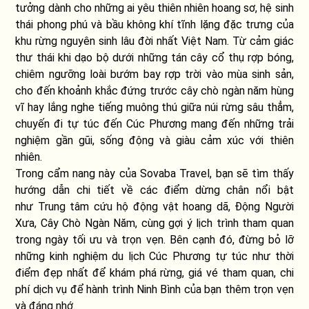
tưởng dành cho những ai yêu thiên nhiên hoang sơ, hệ sinh
thái phong phú và bầu không khí tĩnh lặng đặc trưng của
khu rừng nguyên sinh lâu đời nhất Việt Nam. Từ cảm giác
thư thái khi dạo bộ dưới những tán cây cổ thụ rợp bóng,
chiêm ngưỡng loài bướm bay rợp trời vào mùa sinh sản,
cho đến khoảnh khắc đứng trước cây chò ngàn năm hùng
vĩ hay lắng nghe tiếng muông thú giữa núi rừng sâu thẳm,
chuyến đi tự túc đến Cúc Phương mang đến những trải
nghiệm gần gũi, sống động và giàu cảm xúc với thiên
nhiên.
Trong cẩm nang này của Sovaba Travel, bạn sẽ tìm thấy
hướng dẫn chi tiết về các điểm dừng chân nổi bật
như Trung tâm cứu hộ động vật hoang dã, Động Người
Xưa, Cây Chò Ngàn Năm, cùng gợi ý lịch trình tham quan
trong ngày tối ưu và trọn vẹn. Bên cạnh đó, đừng bỏ lỡ
những kinh nghiệm du lịch Cúc Phương tự túc như thời
điểm đẹp nhất để khám phá rừng, giá vé tham quan, chi
phí dịch vụ để hành trình Ninh Bình của bạn thêm trọn vẹn
và đáng nhớ.