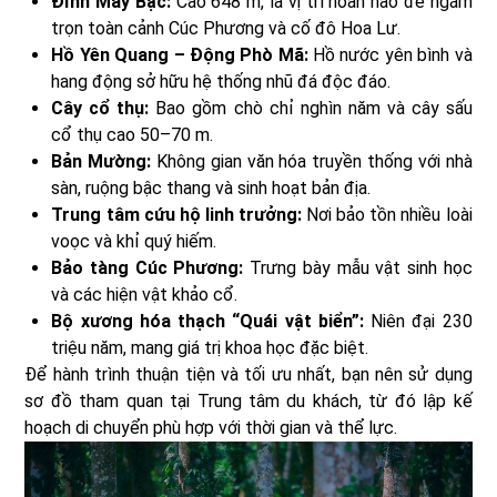
Đỉnh Mây Bạc:
Cao 648 m, là vị trí hoàn hảo để ngắm
trọn toàn cảnh Cúc Phương và cố đô Hoa Lư.
Hồ Yên Quang – Động Phò Mã:
Hồ nước yên bình và
hang động sở hữu hệ thống nhũ đá độc đáo.
Cây cổ thụ:
Bao gồm chò chỉ nghìn năm và cây sấu
cổ thụ cao 50–70 m.
Bản Mường:
Không gian văn hóa truyền thống với nhà
sàn, ruộng bậc thang và sinh hoạt bản địa.
Trung tâm cứu hộ linh trưởng:
Nơi bảo tồn nhiều loài
voọc và khỉ quý hiếm.
Bảo tàng Cúc Phương:
Trưng bày mẫu vật sinh học
và các hiện vật khảo cổ.
Bộ xương hóa thạch “Quái vật biển”:
Niên đại 230
triệu năm, mang giá trị khoa học đặc biệt.
Để hành trình thuận tiện và tối ưu nhất, bạn nên sử dụng
sơ đồ tham quan tại Trung tâm du khách, từ đó lập kế
hoạch di chuyển phù hợp với thời gian và thể lực.