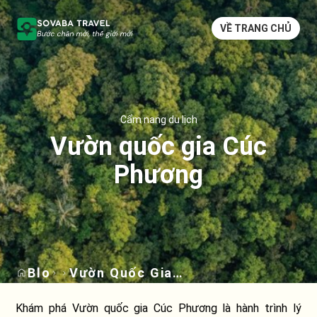
VỀ TRANG CHỦ
Cẩm nang du lịch
Vườn quốc gia Cúc
Phương
Blog
Vườn Quốc Gia
Cúc Phương
Khám phá Vườn quốc gia Cúc Phương là hành trình lý