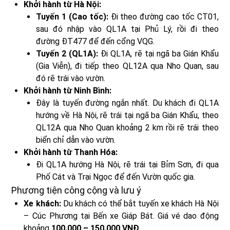
Khởi hành từ Hà Nội:
Tuyến 1 (Cao tốc):
Đi theo đường cao tốc CT01,
sau đó nhập vào QL1A tại Phủ Lý, rồi đi theo
đường ĐT477 để đến cổng VQG.
Tuyến 2 (QL1A):
Đi QL1A, rẽ tại ngã ba Gián Khẩu
(Gia Viễn), đi tiếp theo QL12A qua Nho Quan, sau
đó rẽ trái vào vườn.
Khởi hành từ Ninh Bình:
Đây là tuyến đường ngắn nhất. Du khách đi QL1A
hướng về Hà Nội, rẽ trái tại ngã ba Gián Khẩu, theo
QL12A qua Nho Quan khoảng 2 km rồi rẽ trái theo
biển chỉ dẫn vào vườn.
Khởi hành từ Thanh Hóa:
Đi QL1A hướng Hà Nội, rẽ trái tại Bỉm Sơn, đi qua
Phố Cát và Trại Ngọc để đến Vườn quốc gia.
Phương tiện công cộng và lưu ý
Xe khách:
Du khách có thể bắt tuyến xe khách Hà Nội
– Cúc Phương tại Bến xe Giáp Bát. Giá vé dao động
khoảng
100.000 – 150.000 VNĐ
.