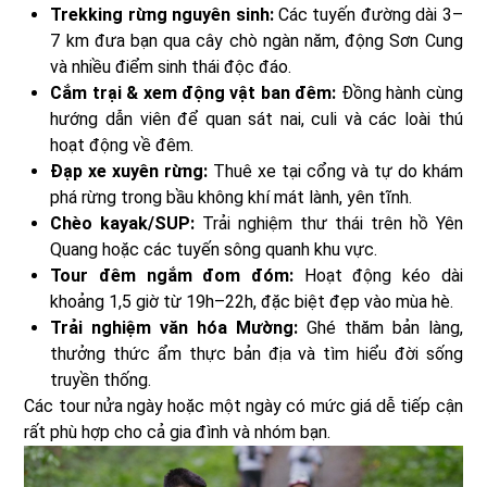
Trekking rừng nguyên sinh:
Các tuyến đường dài 3–
7 km đưa bạn qua cây chò ngàn năm, động Sơn Cung
và nhiều điểm sinh thái độc đáo.
Cắm trại & xem động vật ban đêm:
Đồng hành cùng
hướng dẫn viên để quan sát nai, culi và các loài thú
hoạt động về đêm.
Đạp xe xuyên rừng:
Thuê xe tại cổng và tự do khám
phá rừng trong bầu không khí mát lành, yên tĩnh.
Chèo kayak/SUP:
Trải nghiệm thư thái trên hồ Yên
Quang hoặc các tuyến sông quanh khu vực.
Tour đêm ngắm đom đóm:
Hoạt động kéo dài
khoảng 1,5 giờ từ 19h–22h, đặc biệt đẹp vào mùa hè.
Trải nghiệm văn hóa Mường:
Ghé thăm bản làng,
thưởng thức ẩm thực bản địa và tìm hiểu đời sống
truyền thống.
Các tour nửa ngày hoặc một ngày có mức giá dễ tiếp cận
rất phù hợp cho cả gia đình và nhóm bạn.